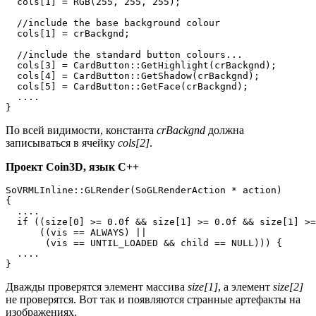
  cols[1] = RGB(255, 255, 255);

  //include the base background colour

  cols[1] = crBackgnd;

  //include the standard button colours...

  cols[3] = CardButton::GetHighlight(crBackgnd);

  cols[4] = CardButton::GetShadow(crBackgnd);

  cols[5] = CardButton::GetFace(crBackgnd);

  ....

}
По всей видимости, константа
crBackgnd
должна
записываться в ячейку
cols[2]
.
Проект Coin3D, язык C++
SoVRMLInline::GLRender(SoGLRenderAction * action)

{

  ....

  if ((size[0] >= 0.0f && size[1] >= 0.0f && size[1] >=
      ((vis == ALWAYS) ||

       (vis == UNTIL_LOADED && child == NULL))) {

  ....

}
Дважды проверятся элемент массива
size[1]
, а элемент
size[2]
не проверятся. Вот так и появляются странные артефакты на
изображениях.