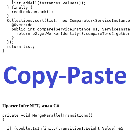
    list.addAll(instances.values());

  } finally {

    readLock.unlock();

  }

  Collections.sort(list, new Comparator<ServiceInstance
    @Override

    public int compare(ServiceInstance o1, ServiceInsta
      return o2.getWorkerIdentity().compareTo(o2.getWor
    }

  });

  return list;

}
Проект Infer.NET, язык C#
private void MergeParallelTransitions()

{

  ....

  if (double.IsInfinity(transition1.Weight.Value) &&   