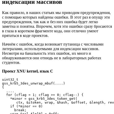
индексации массивов
Как правило, в наших статьях мы приводим предупреждения,
с помощью которых найдены ошибки. В этот раз я опущу эти
предупреждения, так как и без них ошибка будет легко
заметна и понятна. Впрочем, хотя эти ошибки сразу бросаются
в глаза в коротком фрагменте кода, они отлично умеют
прятаться в коде проектов.
Начнём с ошибок, когда возникает путаница с числовыми
литералами, используемыми для индексации массивов.
Несмотря на банальность этих ошибок, их много и
обнаруживаются они отнюдь не в лабораторных работах
студентов.
Проект XNU kernel, язык C
uint32_t

gss_krb5_3des_unwrap_mbuf(....)

{

  ....

  for (cflag = 1; cflag >= 0; cflag--) {

    *minor = gss_krb5_3des_token_get(

       ctx, &itoken, wrap, &hash, &offset, &length, rev
    if (*minor == 0)

      break;

    wrap.Seal_Alg[0] = 0xff;
