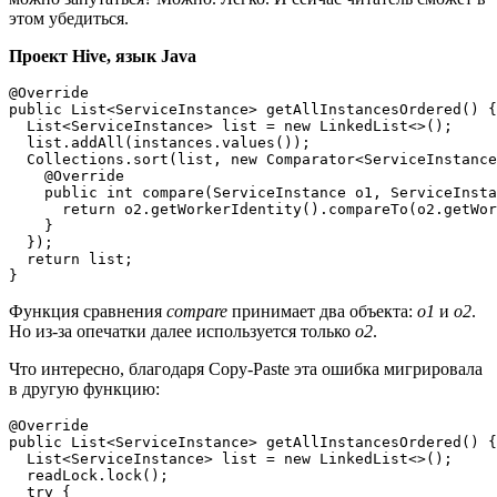
этом убедиться.
Проект Hive, язык Java
@Override

public List<ServiceInstance> getAllInstancesOrdered() {

  List<ServiceInstance> list = new LinkedList<>();

  list.addAll(instances.values());

  Collections.sort(list, new Comparator<ServiceInstance
    @Override

    public int compare(ServiceInstance o1, ServiceInsta
      return o2.getWorkerIdentity().compareTo(o2.getWor
    }

  });

  return list;

}
Функция сравнения
compare
принимает два объекта:
o1
и
o2
.
Но из-за опечатки далее используется только
o2
.
Что интересно, благодаря Copy-Paste эта ошибка мигрировала
в другую функцию:
@Override

public List<ServiceInstance> getAllInstancesOrdered() {

  List<ServiceInstance> list = new LinkedList<>();

  readLock.lock();

  try {
