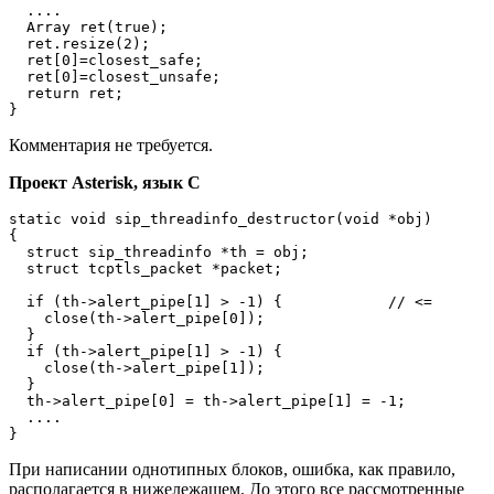
  ....

  Array ret(true);

  ret.resize(2);

  ret[0]=closest_safe;

  ret[0]=closest_unsafe;

  return ret;

}
Комментария не требуется.
Проект Asterisk, язык C
static void sip_threadinfo_destructor(void *obj)

{

  struct sip_threadinfo *th = obj;

  struct tcptls_packet *packet;

  if (th->alert_pipe[1] > -1) {            // <=

    close(th->alert_pipe[0]);

  }

  if (th->alert_pipe[1] > -1) {

    close(th->alert_pipe[1]);

  }

  th->alert_pipe[0] = th->alert_pipe[1] = -1;

  ....

}
При написании однотипных блоков, ошибка, как правило,
располагается в нижележащем. До этого все рассмотренные