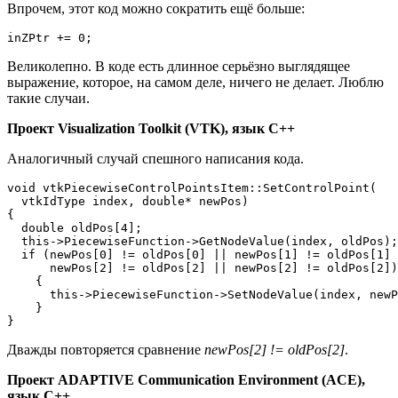
Впрочем, этот код можно сократить ещё больше:
inZPtr += 0;
Великолепно. В коде есть длинное серьёзно выглядящее
выражение, которое, на самом деле, ничего не делает. Люблю
такие случаи.
Проект Visualization Toolkit (VTK), язык C++
Аналогичный случай спешного написания кода.
void vtkPiecewiseControlPointsItem::SetControlPoint(

  vtkIdType index, double* newPos)

{

  double oldPos[4];

  this->PiecewiseFunction->GetNodeValue(index, oldPos);

  if (newPos[0] != oldPos[0] || newPos[1] != oldPos[1] 
      newPos[2] != oldPos[2] || newPos[2] != oldPos[2])

    {

      this->PiecewiseFunction->SetNodeValue(index, newP
    }

}
Дважды повторяется сравнение
newPos[2] != oldPos[2]
.
Проект ADAPTIVE Communication Environment (ACE),
язык C++