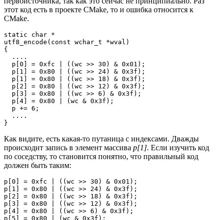
первоисточника, так как это сейчас не принципиально. Раз
этот код есть в проекте CMake, то и ошибка относится к
CMake.
static char *

utf8_encode(const wchar_t *wval)

{

  ....

  p[0] = 0xfc | ((wc >> 30) & 0x01);

  p[1] = 0x80 | ((wc >> 24) & 0x3f);

  p[1] = 0x80 | ((wc >> 18) & 0x3f);

  p[2] = 0x80 | ((wc >> 12) & 0x3f);

  p[3] = 0x80 | ((wc >> 6) & 0x3f);

  p[4] = 0x80 | (wc & 0x3f);

  p += 6;

  ....

}
Как видите, есть какая-то путаница с индексами. Дважды
происходит запись в элемент массива
p[1]
. Если изучить код
по соседству, то становится понятно, что правильный код
должен быть таким:
p[0] = 0xfc | ((wc >> 30) & 0x01);

p[1] = 0x80 | ((wc >> 24) & 0x3f);

p[2] = 0x80 | ((wc >> 18) & 0x3f);

p[3] = 0x80 | ((wc >> 12) & 0x3f);

p[4] = 0x80 | ((wc >> 6) & 0x3f);

p[5] = 0x80 | (wc & 0x3f);
