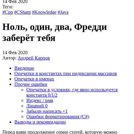
14 Фев 2020
Теги:
#Cpp
#CSharp
#Knowledge
#Java
Ноль, один, два, Фредди
заберёт тебя
14 Фев 2020
Автор:
Андрей Карпов
Введение
Опечатки в константах при индексации массивов
Опечатки в именах
Прочие ошибки
Опечатки в условиях, где явно используется
константа 0/1/2
Индекс / имя
Лишний 0
Забыли написать +1
Ошибки форматирования (C#)
Выводы и рекомендации
Перед вами продолжение серии статей, которую можно