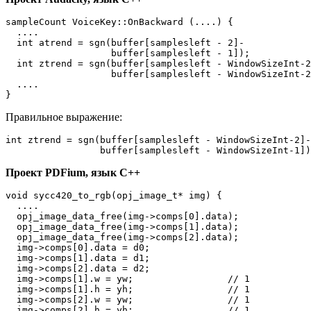
sampleCount VoiceKey::OnBackward (....) {

  ....

  int atrend = sgn(buffer[samplesleft - 2]-

                   buffer[samplesleft - 1]);

  int ztrend = sgn(buffer[samplesleft - WindowSizeInt-2
                   buffer[samplesleft - WindowSizeInt-2
  ....

}
Правильное выражение:
int ztrend = sgn(buffer[samplesleft - WindowSizeInt-2]-

                 buffer[samplesleft - WindowSizeInt-1])
Проект PDFium, язык C++
void sycc420_to_rgb(opj_image_t* img) {

  ....

  opj_image_data_free(img->comps[0].data);

  opj_image_data_free(img->comps[1].data);

  opj_image_data_free(img->comps[2].data);

  img->comps[0].data = d0;

  img->comps[1].data = d1;

  img->comps[2].data = d2;

  img->comps[1].w = yw;                 // 1

  img->comps[1].h = yh;                 // 1

  img->comps[2].w = yw;                 // 1

  img->comps[2].h = yh;                 // 1
