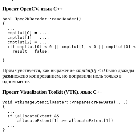
Проект OpenCV, язык C++
bool Jpeg2KDecoder::readHeader()

{

  ....

  cmptlut[0] = ....

  cmptlut[1] = ....

  cmptlut[2] = ....

  if( cmptlut[0] < 0 || cmptlut[1] < 0 || cmptlut[0] < 
    result = false;

  ....

}
Прям чувствуется, как выражение
cmptlut[0] < 0
было дважды
размножено копированием, но поправили ноль только в
одном месте.
Проект Visualization Toolkit (VTK), язык C++
void vtkImageStencilRaster::PrepareForNewData(....)

{

  ....

  if (allocateExtent &&

      allocateExtent[1] >= allocateExtent[1])

  ....

}