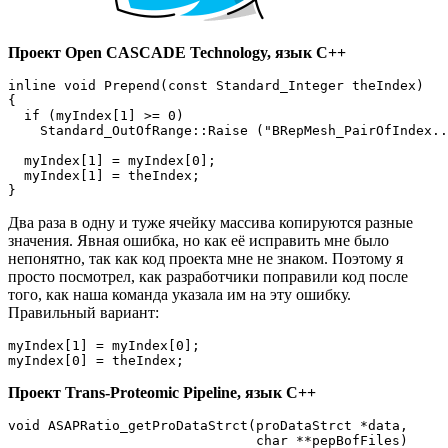
Проект Open CASCADE Technology, язык C++
inline void Prepend(const Standard_Integer theIndex)

{

  if (myIndex[1] >= 0)

    Standard_OutOfRange::Raise ("BRepMesh_PairOfIndex..
  myIndex[1] = myIndex[0];

  myIndex[1] = theIndex;

}
Два раза в одну и туже ячейку массива копируются разные
значения. Явная ошибка, но как её исправить мне было
непонятно, так как код проекта мне не знаком. Поэтому я
просто посмотрел, как разработчики поправили код после
того, как наша команда указала им на эту ошибку.
Правильный вариант:
myIndex[1] = myIndex[0];

myIndex[0] = theIndex;
Проект Trans-Proteomic Pipeline, язык C++
void ASAPRatio_getProDataStrct(proDataStrct *data,

                               char **pepBofFiles)
