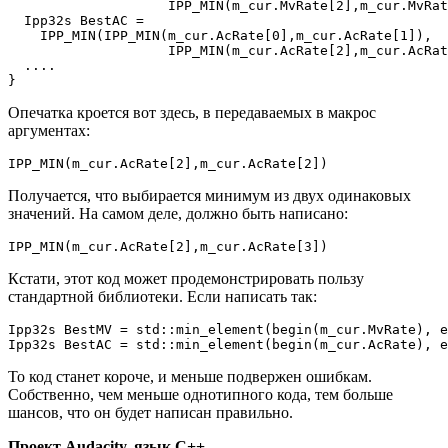
                    IPP_MIN(m_cur.MvRate[2],m_cur.MvRat
  Ipp32s BestAC =

    IPP_MIN(IPP_MIN(m_cur.AcRate[0],m_cur.AcRate[1]),

                    IPP_MIN(m_cur.AcRate[2],m_cur.AcRat
  ....

}
Опечатка кроется вот здесь, в передаваемых в макрос
аргументах:
IPP_MIN(m_cur.AcRate[2],m_cur.AcRate[2])
Получается, что выбирается минимум из двух одинаковых
значений. На самом деле, должно быть написано:
IPP_MIN(m_cur.AcRate[2],m_cur.AcRate[3])
Кстати, этот код может продемонстрировать пользу
стандартной библиотеки. Если написать так:
Ipp32s BestMV = std::min_element(begin(m_cur.MvRate), e
Ipp32s BestAC = std::min_element(begin(m_cur.AcRate), e
То код станет короче, и меньше подвержен ошибкам.
Собственно, чем меньше однотипного кода, тем больше
шансов, что он будет написан правильно.
Проект Audacity, язык C++