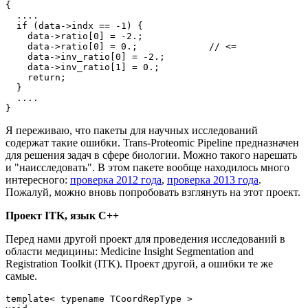
{

  ....

  if (data->indx == -1) {

    data->ratio[0] = -2.;

    data->ratio[0] = 0.;             // <=

    data->inv_ratio[0] = -2.;

    data->inv_ratio[1] = 0.;

    return;

  }

  ....

}
Я переживаю, что пакеты для научных исследований
содержат такие ошибки. Trans-Proteomic Pipeline предназначен
для решения задач в сфере биологии. Можно такого нарешать
и "наисследовать". В этом пакете вообще находилось много
интересного:
проверка 2012 года
,
проверка 2013 года
.
Пожалуй, можно вновь попробовать взглянуть на этот проект.
Проект ITK, язык C++
Перед нами другой проект для проведения исследований в
области медицины: Medicine Insight Segmentation and
Registration Toolkit (ITK). Проект другой, а ошибки те же
самые.
template< typename TCoordRepType >
