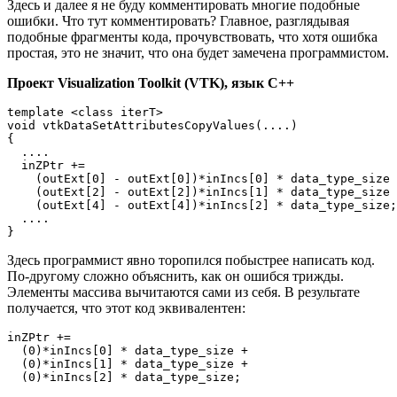
Здесь и далее я не буду комментировать многие подобные
ошибки. Что тут комментировать? Главное, разглядывая
подобные фрагменты кода, прочувствовать, что хотя ошибка
простая, это не значит, что она будет замечена программистом.
Проект Visualization Toolkit (VTK), язык C++
template <class iterT>

void vtkDataSetAttributesCopyValues(....)

{

  ....

  inZPtr +=

    (outExt[0] - outExt[0])*inIncs[0] * data_type_size 
    (outExt[2] - outExt[2])*inIncs[1] * data_type_size 
    (outExt[4] - outExt[4])*inIncs[2] * data_type_size;

  ....

}
Здесь программист явно торопился побыстрее написать код.
По-другому сложно объяснить, как он ошибся трижды.
Элементы массива вычитаются сами из себя. В результате
получается, что этот код эквивалентен:
inZPtr +=

  (0)*inIncs[0] * data_type_size +

  (0)*inIncs[1] * data_type_size +

  (0)*inIncs[2] * data_type_size;