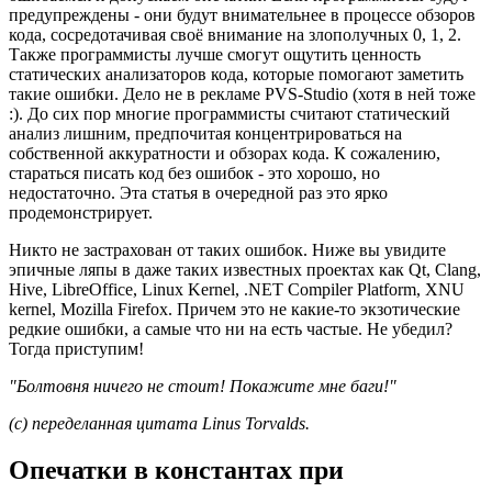
предупреждены - они будут внимательнее в процессе обзоров
кода, сосредотачивая своё внимание на злополучных 0, 1, 2.
Также программисты лучше смогут ощутить ценность
статических анализаторов кода, которые помогают заметить
такие ошибки. Дело не в рекламе PVS-Studio (хотя в ней тоже
:). До сих пор многие программисты считают статический
анализ лишним, предпочитая концентрироваться на
собственной аккуратности и обзорах кода. К сожалению,
стараться писать код без ошибок - это хорошо, но
недостаточно. Эта статья в очередной раз это ярко
продемонстрирует.
Никто не застрахован от таких ошибок. Ниже вы увидите
эпичные ляпы в даже таких известных проектах как Qt, Clang,
Hive, LibreOffice, Linux Kernel, .NET Compiler Platform, XNU
kernel, Mozilla Firefox. Причем это не какие-то экзотические
редкие ошибки, а самые что ни на есть частые. Не убедил?
Тогда приступим!
"Болтовня ничего не стоит! Покажите мне баги!"
(c) переделанная цитата Linus Torvalds.
Опечатки в константах при