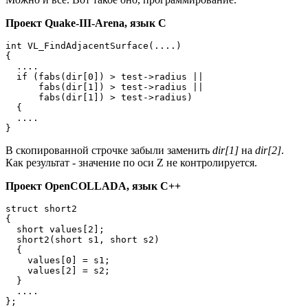
Проект Quake-III-Arena, язык C
int VL_FindAdjacentSurface(....)

{

  ....

  if (fabs(dir[0]) > test->radius ||

      fabs(dir[1]) > test->radius ||

      fabs(dir[1]) > test->radius)

  {

  ....

}
В скопированной строчке забыли заменить
dir[1]
на
dir[2]
.
Как результат - значение по оси Z не контролируется.
Проект OpenCOLLADA, язык C++
struct short2

{

  short values[2];

  short2(short s1, short s2)

  {

    values[0] = s1;

    values[2] = s2;

  }

  ....

};