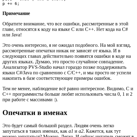
p += 6;
Примечание
Обратите внимание, что все ошибки, рассмотренные в этой
главе, относятся к коду на языке C или C++. Нет кода на C#
или Java!
Это очень интересно, я не ожидал подобного. На мой взгляд,
рассмотренные опечатки никак не зависят от языка. И в
следующих главах действительно появятся ошибки в коде на
других языках. Думаю, это просто случайное совпадение.
Анализатор PVS-Studio начал гораздо позже поддерживать
языки C#/Java по сравнению с C/C++, и мы просто не успели
накопить в базе соответствующее примеры ошибок.
Тем не менее, наблюдение всё равно интересное. Видимо, C и
C++ программисты больше любят использовать числа 0, 1 и 2
при работе с массивами :).
Опечатки в именах
Это будет самый большой раздел. Людям очень легко
запутаться в таких именах, как
a1
и
a2
. Кажется, как тут
можно запутаться? Можно. Легко. И сейчас читатель сможет в