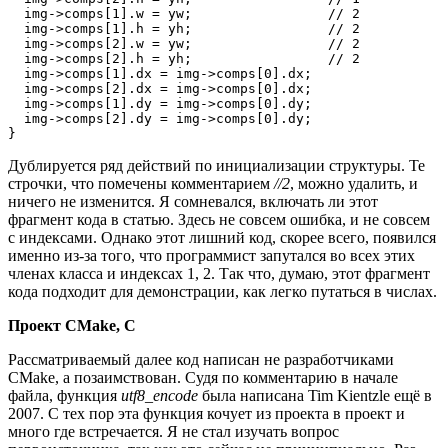
  img->comps[1].w = yw;                 // 2

  img->comps[1].h = yh;                 // 2

  img->comps[2].w = yw;                 // 2

  img->comps[2].h = yh;                 // 2

  img->comps[1].dx = img->comps[0].dx;

  img->comps[2].dx = img->comps[0].dx;

  img->comps[1].dy = img->comps[0].dy;

  img->comps[2].dy = img->comps[0].dy;

}
Дублируется ряд действий по инициализации структуры. Те
строчки, что помечены комментарием
//2
, можно удалить, и
ничего не изменится. Я сомневался, включать ли этот
фрагмент кода в статью. Здесь не совсем ошибка, и не совсем
с индексами. Однако этот лишний код, скорее всего, появился
именно из-за того, что программист запутался во всех этих
членах класса и индексах 1, 2. Так что, думаю, этот фрагмент
кода подходит для демонстрации, как легко путаться в числах.
Проект CMake, С
Рассматриваемый далее код написан не разработчиками
CMake, а позаимствован. Судя по комментарию в начале
файла, функция
utf8_encode
была написана Tim Kientzle ещё в
2007. С тех пор эта функция кочует из проекта в проект и
много где встречается. Я не стал изучать вопрос