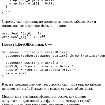
    wrap.Seal_Alg[0] = 0xff;

  }

  ....

}
Строчку скопировали, но поправить индекс забыли. Как я
понимаю, здесь должно быть написано:
wrap.Seal_Alg[0] = 0xff;

wrap.Seal_Alg[1] = 0xff;
Проект LibreOffice, язык C++
Sequence< OUString > FirebirdDriver::

  getSupportedServiceNames_Static() throw (RuntimeExcep
{

  Sequence< OUString > aSNS( 2 );

  aSNS[0] = "com.sun.star.sdbc.Driver";

  aSNS[0] = "com.sun.star.sdbcx.Driver";

  return aSNS;

}
Как и в предыдущем случае, строчку скопировали, но забыли
исправить 0 на 1. Исправили только строковый литерал.
Можно задаться философским вопросом, как можно
допустить такую ошибку в функции из четырех строк?
Можно и всё. Вот такое оно, программирование.