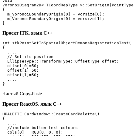
void

VoronoiDiagram2D< TCoordRepType >::SetOrigin(PointType 
{

  m_VoronoiBoundaryOrigin[0] = vorsize[0];

  m_VoronoiBoundaryOrigin[0] = vorsize[1];

}
Проект ITK, язык C++
int itkPointSetToSpatialObjectDemonsRegistrationTest(..
{

  ....

  // Set its position

  EllipseType::TransformType::OffsetType offset;

  offset[0]=50;

  offset[1]=50;

  offset[1]=50;

  ....

}
Чистый Copy-Paste.
Проект ReactOS, язык C++
HPALETTE CardWindow::CreateCardPalette()

{

  ....

  //include button text colours

  cols[0] = RGB(0, 0, 0);
