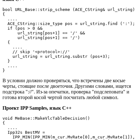
bool URL_Base::strip_scheme (ACE_CString& url_string)

{

  ....

  ACE_CString::size_type pos = url_string.find (':');

  if (pos > 0 &&

      url_string[pos+1] == '/' &&

      url_string[pos+1] == '/')

  {

    ....

    // skip '<protocol>://'

    url_string = url_string.substr (pos+3);

  }

  ....

}
В условии должно проверяться, что встречены две косые
черты, стоящие после двоеточия. Другими словами, ищется
подстрока "://". Из-за опечатки, проверка "подслеповата" и
готова второй косой чертой посчитать любой символ.
Проект IPP Samples, язык C++
void MeBase::MakeVlcTableDecision()

{

  ....

  Ipp32s BestMV =

    IPP_MIN(IPP_MIN(m_cur.MvRate[0],m_cur.MvRate[1]),
