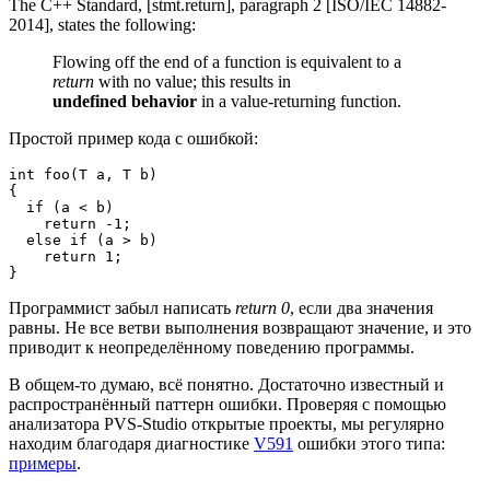
The C++ Standard, [stmt.return], paragraph 2 [ISO/IEC 14882-
2014], states the following:
Flowing off the end of a function is equivalent to a
return
with no value; this results in
undefined behavior
in a value-returning function.
Простой пример кода с ошибкой:
int foo(T a, T b)

{

  if (a < b)

    return -1;

  else if (a > b)

    return 1;

}
Программист забыл написать
return 0
, если два значения
равны. Не все ветви выполнения возвращают значение, и это
приводит к неопределённому поведению программы.
В общем-то думаю, всё понятно. Достаточно известный и
распространённый паттерн ошибки. Проверяя с помощью
анализатора PVS-Studio открытые проекты, мы регулярно
находим благодаря диагностике
V591
ошибки этого типа:
примеры
.