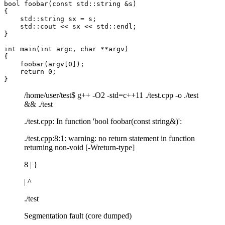
bool foobar(const std::string &s)

{

    std::string sx = s;

    std::cout << sx << std::endl;

}

int main(int argc, char **argv)

{

    foobar(argv[0]);

    return 0;

}
/home/user/test$ g++ -O2 -std=c++11 ./test.cpp -o ./test
&& ./test
./test.cpp: In function 'bool foobar(const string&)':
./test.cpp:8:1: warning: no return statement in function
returning non-void [-Wreturn-type]
8 | }
| ^
./test
Segmentation fault (core dumped)