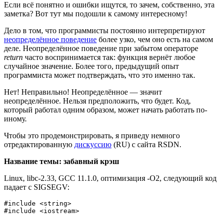
Если всё понятно и ошибки ищутся, то зачем, собственно, эта
заметка? Вот тут мы подошли к самому интересному!
Дело в том, что программисты постоянно интерпретируют
неопределённое поведение
более узко, чем оно есть на самом
деле. Неопределённое поведение при забытом операторе
return
часто воспринимается так: функция вернёт любое
случайное значение. Более того, предыдущий опыт
программиста может подтверждать, что это именно так.
Нет! Неправильно! Неопределённое — значит
неопределённое. Нельзя предположить, что будет. Код,
который работал одним образом, может начать работать по-
иному.
Чтобы это продемонстрировать, я приведу немного
отредактированную
дискуссию
(RU) с сайта RSDN.
Название темы: забавный крэш
Linux, libc-2.33, GCC 11.1.0, оптимизация -O2, следующий код
падает с SIGSEGV:
#include <string>

#include <iostream>
