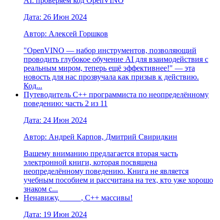
AI: проверяем код OpenVINO
Дата: 26 Июн 2024
Автор: Алексей Горшков
"OpenVINO — набор инструментов, позволяющий
проводить глубокое обучение AI для взаимодействия с
реальным миром, теперь ещё эффективнее!" — эта
новость для нас прозвучала как призыв к действию.
Код...
Путеводитель C++ программиста по неопределённому
поведению: часть 2 из 11
Дата: 24 Июн 2024
Автор: Андрей Карпов, Дмитрий Свиридкин
Вашему вниманию предлагается вторая часть
электронной книги, которая посвящена
неопределённому поведению. Книга не является
учебным пособием и рассчитана на тех, кто уже хорошо
знаком с...
Ненавижу, _____, C++ массивы!
Дата: 19 Июн 2024