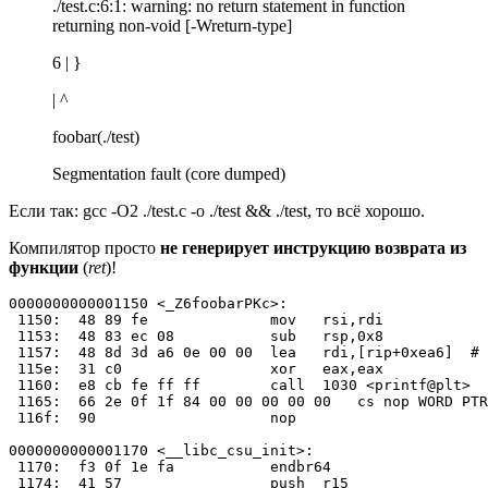
./test.c:6:1: warning: no return statement in function
returning non-void [-Wreturn-type]
6 | }
| ^
foobar(./test)
Segmentation fault (core dumped)
Если так: gcc -O2 ./test.c -o ./test && ./test, то всё хорошо.
Компилятор просто
не генерирует инструкцию возврата из
функции
(
ret
)!
0000000000001150 <_Z6foobarPKc>:

 1150:  48 89 fe              mov   rsi,rdi

 1153:  48 83 ec 08           sub   rsp,0x8

 1157:  48 8d 3d a6 0e 00 00  lea   rdi,[rip+0xea6]  # 
 115e:  31 c0                 xor   eax,eax

 1160:  e8 cb fe ff ff        call  1030 <printf@plt>

 1165:  66 2e 0f 1f 84 00 00 00 00 00   cs nop WORD PTR
 116f:  90                    nop

0000000000001170 <__libc_csu_init>:

 1170:  f3 0f 1e fa           endbr64 

 1174:  41 57                 push  r15