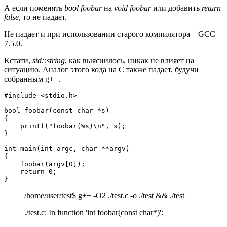
А если поменять
bool foobar
на
void foobar
или добавить
return
false
, то не падает.
Не падает и при использовании старого компилятора – GCC
7.5.0.
Кстати,
std::string
, как выяснилось, никак не влияет на
ситуацию. Аналог этого кода на C также падает, будучи
собранным g++.
#include <stdio.h>

bool foobar(const char *s)

{

    printf("foobar(%s)\n", s);

}

int main(int argc, char **argv)

{

    foobar(argv[0]);

    return 0;

}
/home/user/test$ g++ -O2 ./test.c -o ./test && ./test
./test.c: In function 'int foobar(const char*)':