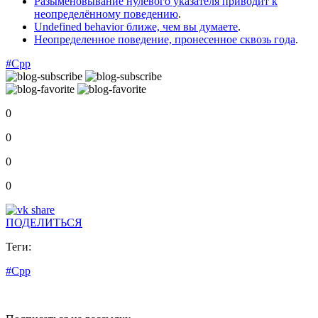
Разыменовывание нулевого указателя приводит к
неопределённому поведению
.
Undefined behavior ближе, чем вы думаете
.
Неопределенное поведение, пронесенное сквозь года
.
#Cpp
0
0
0
0
ПОДЕЛИТЬСЯ
Теги:
#Cpp