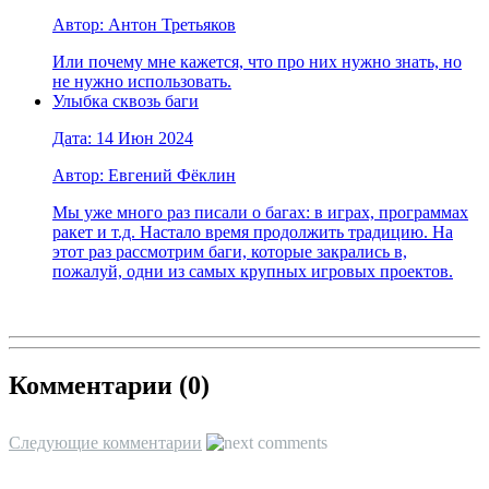
Автор: Антон Третьяков
Или почему мне кажется, что про них нужно знать, но
не нужно использовать.
Улыбка сквозь баги
Дата: 14 Июн 2024
Автор: Евгений Фёклин
Мы уже много раз писали о багах: в играх, программах
ракет и т.д. Настало время продолжить традицию. На
этот раз рассмотрим баги, которые закрались в,
пожалуй, одни из самых крупных игровых проектов.
Комментарии (
0
)
Следующие комментарии