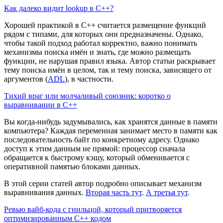
Как далеко видит lookup в C++?
Хорошей практикой в C++ считается размещение функций
рядом с типами, для которых они предназначены. Однако,
чтобы такой подход работал корректно, важно понимать
механизмы поиска имён и знать, где можно размещать
функции, не нарушая правил языка. Автор статьи раскрывает
тему поиска имён в целом, так и тему поиска, зависящего от
аргументов (
ADL
), в частности.
Тихий враг или молчаливый союзник: коротко о
выравнивании в C++
Вы когда-нибудь задумывались, как хранятся данные в памяти
компьютера? Каждая переменная занимает место в памяти как
последовательность байт по конкретному адресу. Однако
доступ к этим данным не прямой: процессор сначала
обращается к быстрому кэшу, который обменивается с
оперативной памятью блоками данных.
В этой серии статей автор подробно описывает механизм
выравнивания данных.
Вторая часть тут
.
А третья тут
.
Ревью вайб-кода с гнильцой, который притворяется
оптимизированным C++ кодом