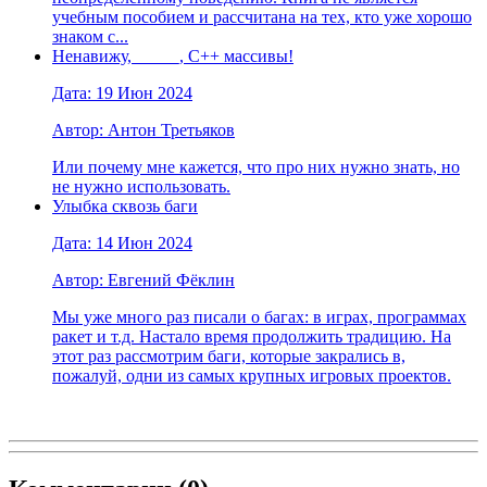
учебным пособием и рассчитана на тех, кто уже хорошо
знаком с...
Ненавижу, _____, C++ массивы!
Дата: 19 Июн 2024
Автор: Антон Третьяков
Или почему мне кажется, что про них нужно знать, но
не нужно использовать.
Улыбка сквозь баги
Дата: 14 Июн 2024
Автор: Евгений Фёклин
Мы уже много раз писали о багах: в играх, программах
ракет и т.д. Настало время продолжить традицию. На
этот раз рассмотрим баги, которые закрались в,
пожалуй, одни из самых крупных игровых проектов.