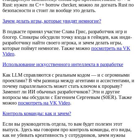
Rust: нужен ли C++ borrow checker, можно ли догнать Rust по
безопасности и стоит ли вообще это делать.
Зачем делать игры, которые увидят немногие?
В подкасте принял участие Слава Грис, разработчик игр и
блогер. Спикеры обсудили точку входа в геймдев, как инди-
разработчику найти своего игрока, и зачем делать игры,
которые поймут немногие. Также можно
посмотреть на VK
Video
.
Использование искусственного интеллекта в разработке
Как LLM справляются с реальным кодом — и с огромными
проектами? В чём разница между агентами и ассистентами, и
почему параллельность может стать ключом к прорыву?
Заменит ли ИИ обычных разработчиков? Эти и другие
вопросы мы обсудили с Евгением Сергеевым (S0ER). Также
можно
посмотреть на VK Video
.
Контроль команды: как и зачем?
Если вы руководитель отдела, то вам будет полезен этот
выпуск. Здесь мы говорим про контроль команды, его виды,
как не убивать креативность у сотрудников, зачем нужны