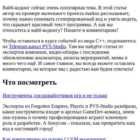
Вайб-кодинг сейчас очень популярная тема. В этой статье
автор на примере маленького проекта markus рассказывает,
почему важно понимать сгенерированный код и уметь видеть,
что скрывает красивый текст программы. А как вы
относитесь к вайб-кодингу? Пишите в комментариях!
Чтобы оставаться в курсе событий из мира C++, подпишитесь
на
Telegram-канал PVS-Studio
. Там вы найдёте статьи от
экспертов компании, видео-обзоры с последними
обновлениями анализатора, анонсы мероприятий, мемы и
много чего ещё. И самое главное, вы всегда можете оставлять
комментарии, на которые мы с радостью вам будем отвечать!
Что посмотреть
Инструменты для разработчиков игр и не только
Эксперты из Forgotten Empires, Playrix и PVS-Studio разобрали,
какие инструменты входят в арсенал GameDev-команд, зачем
они нужны и почему профилировщики играют ключевую
роль в разработке. А бонусом – показали, как превратить ваш
код в настоящий город!
Как компиляторы на основе LLVM моделируют