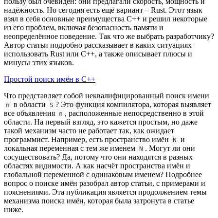
пользу был очевиден: они предлагали скорость, мощность и
надёжность. Но сегодня есть ещё вариант – Rust. Этот язык
взял в себя основные преимущества С++ и решил некоторые
из его проблем, включая безопасность памяти и
неопределённое поведение. Так что же выбрать разработчику?
Автор статьи подробно рассказывает в каких ситуациях
использовать Rust или C++, а также описывает плюсы и
минусы этих языков.
Простой поиск имён в C++
Что представляет собой неквалифицированный поиск имени
в области
? Это функция компилятора, которая выявляет
n
S
все объявления
, расположенные непосредственно в этой
n
области. На первый взгляд, это кажется простым, но даже
такой механизм часто не работает так, как ожидает
программист. Например, есть пространство имён
и
N
локальная переменная с тем же именем
. Могут ли они
N
сосуществовать? Да, потому что они находятся в разных
областях видимости. А как насчёт пространства имён и
глобальной переменной с одинаковым именем? Подробнее
вопрос о поиске имён разобрал автор статьи, с примерами и
пояснениями. Эта публикация является продолжением темы
механизма поиска имён, которая была затронута в статье
ниже.