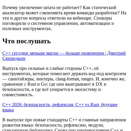
Почему увеличение штата не работает? Как статический
анализатор может сэкономить время команды разработки? На
эти и другие вопросы ответили на вебинаре. Спикеры
поговорили о системном управлении, автоматизации и
полезных инструментах.
Что послушать
C++ сегодня: меньше магии — больше инженерии | Дмитрий
Свиридкин
Выпуск про сильные и слабые стороны C++, об
инструментах, которые помогают держать код под контролем
— санитайзеры, линтеры, clang-format, ranges. И, конечно же,
сравнение с Rust и Go: где они выигрывают в DX и
безопасности, а где всё упирается в экосистему и
совместимость.
C++ 2026: безопасность, рефлексия, C++ vs Rust, будущее
языка
В выпуске про новые стандарты C++ и главные направления
развития языка: безопасность, рефлексию, модули,
стандартную библиотеку. Снова про противостояние C++ и