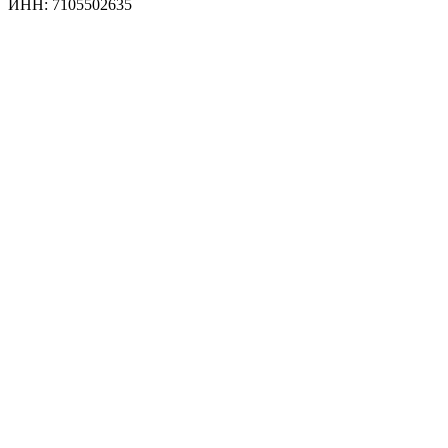
ИНН: 7105502635