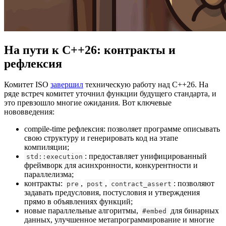
На пути к C++26: контракты и
рефлексия
Комитет ISO
завершил
техническую работу над C++26. На
ряде встреч комитет уточнил функции будущего стандарта, и
это превзошло многие ожидания. Вот ключевые
нововведения:
compile-time рефлексия: позволяет программе описывать
свою структуру и генерировать код на этапе
компиляции;
: предоставляет унифицированный
std::execution
фреймворк для асинхронности, конкурентности и
параллелизма;
контракты:
,
,
: позволяют
pre
post
contract_assert
задавать предусловия, постусловия и утверждения
прямо в объявлениях функций;
новые параллельные алгоритмы,
для бинарных
#embed
данных, улучшенное метапрограммирование и многие