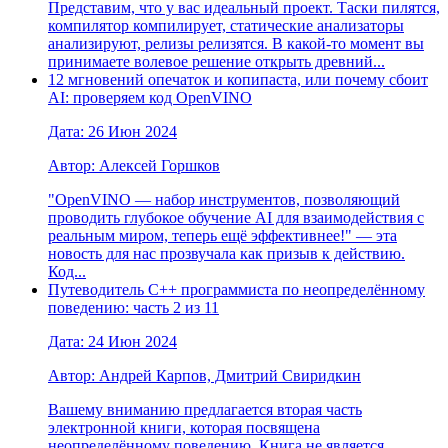
Представим, что у вас идеальный проект. Таски пилятся,
компилятор компилирует, статические анализаторы
анализируют, релизы релизятся. В какой-то момент вы
принимаете волевое решение открыть древний...
12 мгновений опечаток и копипаста, или почему сбоит
AI: проверяем код OpenVINO
Дата: 26 Июн 2024
Автор: Алексей Горшков
"OpenVINO — набор инструментов, позволяющий
проводить глубокое обучение AI для взаимодействия с
реальным миром, теперь ещё эффективнее!" — эта
новость для нас прозвучала как призыв к действию.
Код...
Путеводитель C++ программиста по неопределённому
поведению: часть 2 из 11
Дата: 24 Июн 2024
Автор: Андрей Карпов, Дмитрий Свиридкин
Вашему вниманию предлагается вторая часть
электронной книги, которая посвящена
неопределённому поведению. Книга не является