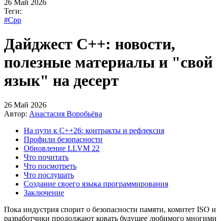
26 Май 2026
Теги:
#Cpp
Дайджест C++: новости,
полезные материалы и "свой
язык" на десерт
26 Май 2026
Автор:
Анастасия Воробьёва
На пути к C++26: контракты и рефлексия
Профили безопасности
Обновление LLVM 22
Что почитать
Что посмотреть
Что послушать
Создание своего языка программирования
Заключение
Пока индустрия спорит о безопасности памяти, комитет ISO и
разработчики продолжают ковать будущее любимого многими