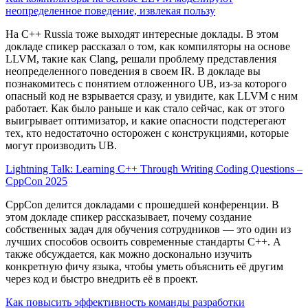
неопределенное поведение, извлекая пользу
На C++ Russia тоже выходят интересные доклады. В этом
докладе спикер рассказал о том, как компиляторы на основе
LLVM, такие как Clang, решали проблему представления
неопределенного поведения в своем IR. В докладе вы
познакомитесь с понятием отложенного UB, из-за которого
опасный код не взрывается сразу, и увидите, как LLVM с ним
работает. Как было раньше и как стало сейчас, как от этого
выигрывает оптимизатор, и какие опасности подстерегают
тех, кто недостаточно осторожен с конструкциями, которые
могут производить UB.
Lightning Talk: Learning C++ Through Writing Coding Questions –
CppCon 2025
CppCon делится докладами с прошедшей конференции. В
этом докладе спикер рассказывает, почему создание
собственных задач для обучения сотрудников — это один из
лучших способов освоить современные стандарты C++. А
также обсуждается, как можно досконально изучить
конкретную фичу языка, чтобы уметь объяснить её другим
через код и быстро внедрить её в проект.
Как повысить эффективность команды разработки