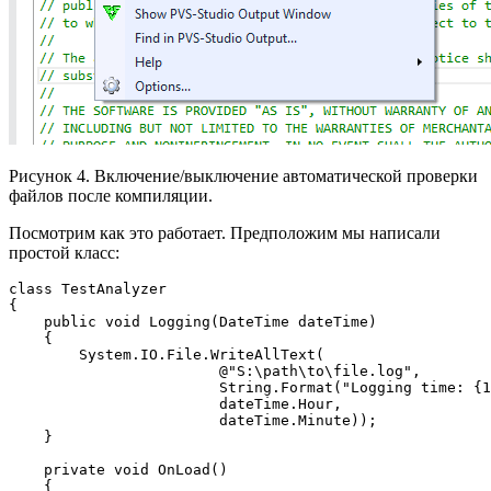
Рисунок 4. Включение/выключение автоматической проверки
файлов после компиляции.
Посмотрим как это работает. Предположим мы написали
простой класс:
class TestAnalyzer

{

    public void Logging(DateTime dateTime)

    {

        System.IO.File.WriteAllText(

                        @"S:\path\to\file.log", 

                        String.Format("Logging time: {1
                        dateTime.Hour, 

                        dateTime.Minute));

    }

    private void OnLoad() 

    {
