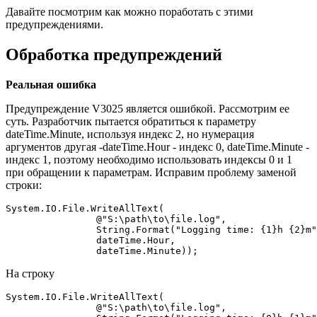
Давайте посмотрим как можно поработать с этими
предупреждениями.
Обработка предупреждений
Реальная ошибка
Предупреждение V3025 является ошибкой. Рассмотрим ее
суть. Разработчик пытается обратиться к параметру
dateTime.Minute, используя индекс 2, но нумерация
аргументов другая -dateTime.Hour - индекс 0, dateTime.Minute -
индекс 1, поэтому необходимо использовать индексы 0 и 1
при обращении к параметрам. Исправим проблему заменой
строки:
System.IO.File.WriteAllText(

                @"S:\path\to\file.log", 

                String.Format("Logging time: {1}h {2}m"
                dateTime.Hour, 

                dateTime.Minute));
На строку
System.IO.File.WriteAllText(

                @"S:\path\to\file.log", 
