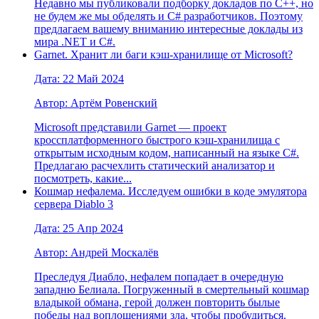
Недавно мы публиковали подборку докладов по C++, но
не будем же мы обделять и C# разработчиков. Поэтому
предлагаем вашему вниманию интересные доклады из
мира .NET и C#.
Garnet. Хранит ли баги кэш-хранилище от Microsoft?
Дата: 22 Май 2024
Автор: Артём Ровенский
Microsoft представили Garnet — проект
кроссплатформенного быстрого кэш-хранилища с
открытым исходным кодом, написанный на языке C#.
Предлагаю расчехлить статический анализатор и
посмотреть, какие...
Кошмар нефалема. Исследуем ошибки в коде эмулятора
сервера Diablo 3
Дата: 25 Апр 2024
Автор: Андрей Москалёв
Преследуя Диабло, нефалем попадает в очередную
западню Белиала. Погруженный в смертельный кошмар
владыкой обмана, герой должен повторить былые
победы над воплощениями зла, чтобы пробудиться.