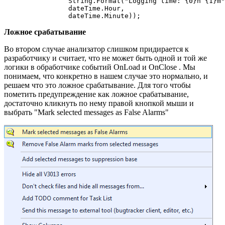
                String.Format("Logging time: {0}h {1}m"
                dateTime.Hour,

                dateTime.Minute));
Ложное срабатывание
Во втором случае анализатор слишком придирается к
разработчику и считает, что не может быть одной и той же
логики в обработчике событий OnLoad и OnClose . Мы
понимаем, что конкретно в нашем случае это нормально, и
решаем что это ложное срабатывание. Для того чтобы
пометить предупреждение как ложное срабатывание,
достаточно кликнуть по нему правой кнопкой мыши и
выбрать "Mark selected messages as False Alarms"