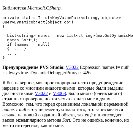
Библиотека
Microsoft.CSharp
.
private static IList<KeyValuePair<string, object>>

QueryDynamicObject(object obj)

{

  ....

  List<string> names = new List<string>(mo.GetDynamicMe
  names.Sort();

  if (names != null)

  { .... }

  ....

}
Предупреждение PVS-Studio
:
V3022
Expression 'names != null'
is always true. DynamicDebuggerProxy.cs 426
Я бы, наверное, мог проигнорировать это предупреждение
наравне со многими аналогичными, которые были выданы
диагностиками
V3022
и
V3063
. Было много (очень много)
странных проверок, но эта чем-то запала мне в душу.
Возможно, тем, что перед сравнением локальной переменной
names
с
null
в эту переменную мало того, что записывается
ссылка на новый созданный объект, так ещё и происходит
вызов экземплярного метода
Sort
. Это не ошибка, конечно, но
место интересное, как по мне.