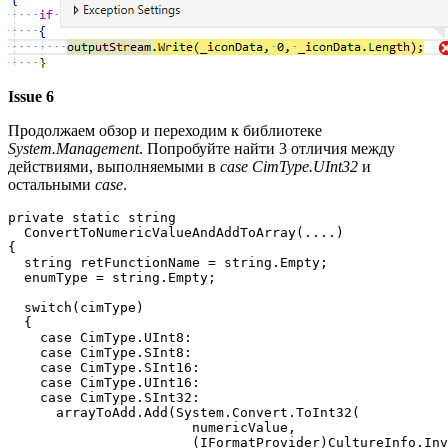
Issue 6
Продолжаем обзор и переходим к библиотеке
System.Management
. Попробуйте найти 3 отличия между
действиями, выполняемыми в
case
CimType.UInt32
и
остальными
case
.
private static string 

  ConvertToNumericValueAndAddToArray(....)

{

  string retFunctionName = string.Empty;

  enumType = string.Empty;

  switch(cimType)

  {

    case CimType.UInt8:              

    case CimType.SInt8:

    case CimType.SInt16:

    case CimType.UInt16:

    case CimType.SInt32:

      arrayToAdd.Add(System.Convert.ToInt32(

                       numericValue,

                       (IFormatProvider)CultureInfo.Inv