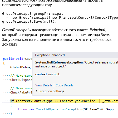
(
System.DirectoryServices.AccountManagement
) в проект и
исполняем следующий код:
GroupPrincipal groupPrincipal 

  = new GroupPrincipal(new PrincipalContext(ContextType
groupPrincipal.Save(null);
GroupPrincipal
- наследник абстрактного класса
Principal
,
который и содержит реализацию нужного нам метода
Save
.
Запускаем код на исполнение и видим то, что и требовалось
доказать.