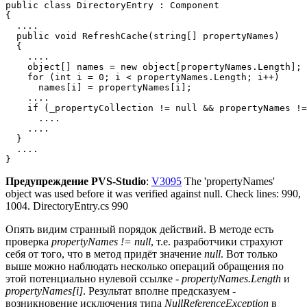
public class DirectoryEntry : Component

{

  ....

  public void RefreshCache(string[] propertyNames)

  {

    ....

    object[] names = new object[propertyNames.Length];

    for (int i = 0; i < propertyNames.Length; i++)

      names[i] = propertyNames[i];    

    ....

    if (_propertyCollection != null && propertyNames !=
      ....

    ....

  }

  ....

}
Предупреждение PVS-Studio
:
V3095
The 'propertyNames'
object was used before it was verified against null. Check lines: 990,
1004. DirectoryEntry.cs 990
Опять видим странный порядок действий. В методе есть
проверка
propertyNames != null
, т.е. разработчики страхуют
себя от того, что в метод придёт значение
null
. Вот только
выше можно наблюдать несколько операций обращения по
этой потенциально нулевой ссылке -
propertyNames.Length
и
propertyNames[i]
. Результат вполне предсказуем -
возникновение исключения типа
NullReferenceException
в