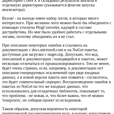
директории CoreFX и складывал результаты анализа в
отдельную директорию (указывается флагом запуска
анализатора).
Вуаля! - на выходе имею набор логов, в которых много
интересного. При желании логи можно было бы объединить с
помощью утилиты PlogConverter, идущей в составе
дистрибутива. Но мне было удобнее работать с отдельными
логами, поэтому объединять их я не стал.
При описании некоторых ошибок я ссылаюсь на
документацию с docs.microsoft.com и на NuGet пакеты,
доступные для загрузки с nuget.org. Допускаю, что код,
описанный в документации / находящийся в пакетах, может
несколько отличаться от проанализированного. Тем не менее,
будет очень странно, если, например, в документации нет
описания генерируемых исключений при ряде входных
данных, а в новой версии пакета они появятся - согласитесь,
это будет сомнительный сюрприз. Воспроизведение ошибок в
пакетах из NuGet на тех же входных данных, что
использовались для отладочных библиотек, показывает то,
что проблема - не новая, и, что более важно, что её можно
'пощупать', не собирая проект из исходников.
Таким образом, допуская вероятность некоторой
теоретической рассинхронизации кода, я нахожу допустимым