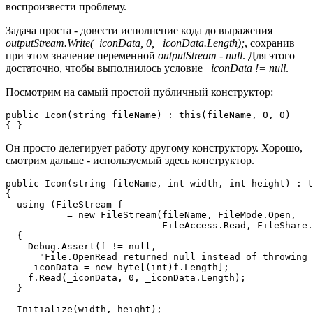
воспроизвести проблему.
Задача проста - довести исполнение кода до выражения
outputStream.Write(_iconData, 0, _iconData.Length);
, сохранив
при этом значение переменной
outputStream
-
null
. Для этого
достаточно, чтобы выполнилось условие
_iconData != null
.
Посмотрим на самый простой публичный конструктор:
public Icon(string fileName) : this(fileName, 0, 0)

{ }
Он просто делегирует работу другому конструктору. Хорошо,
смотрим дальше - используемый здесь конструктор.
public Icon(string fileName, int width, int height) : t
{

  using (FileStream f 

           = new FileStream(fileName, FileMode.Open, 

                            FileAccess.Read, FileShare.
  {

    Debug.Assert(f != null, 

      "File.OpenRead returned null instead of throwing 
    _iconData = new byte[(int)f.Length];

    f.Read(_iconData, 0, _iconData.Length);

  }

  Initialize(width, height);
