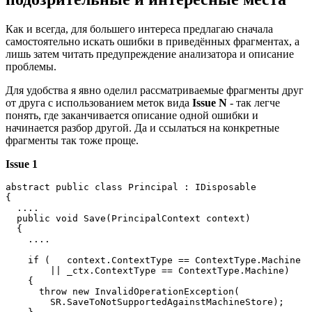
Как и всегда, для большего интереса предлагаю сначала
самостоятельно искать ошибки в приведённых фрагментах, а
лишь затем читать предупреждение анализатора и описание
проблемы.
Для удобства я явно оделил рассматриваемые фрагменты друг
от друга с использованием меток вида
Issue N
- так легче
понять, где заканчивается описание одной ошибки и
начинается разбор другой. Да и ссылаться на конкретные
фрагменты так тоже проще.
Issue 1
abstract public class Principal : IDisposable 

{

  ....

  public void Save(PrincipalContext context)

  {

    ....

    if (   context.ContextType == ContextType.Machine 

        || _ctx.ContextType == ContextType.Machine)

    {

      throw new InvalidOperationException(

        SR.SaveToNotSupportedAgainstMachineStore);
