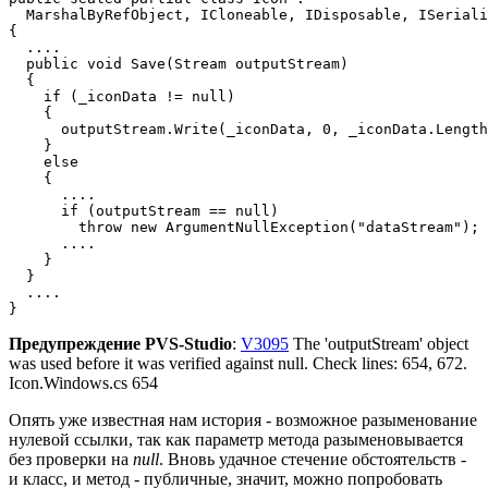
  MarshalByRefObject, ICloneable, IDisposable, ISeriali
{

  ....

  public void Save(Stream outputStream)

  {

    if (_iconData != null)

    {

      outputStream.Write(_iconData, 0, _iconData.Length
    }

    else

    {

      ....

      if (outputStream == null)

        throw new ArgumentNullException("dataStream");

      ....

    }

  }

  ....

}
Предупреждение PVS-Studio
:
V3095
The 'outputStream' object
was used before it was verified against null. Check lines: 654, 672.
Icon.Windows.cs 654
Опять уже известная нам история - возможное разыменование
нулевой ссылки, так как параметр метода разыменовывается
без проверки на
null
. Вновь удачное стечение обстоятельств -
и класс, и метод - публичные, значит, можно попробовать