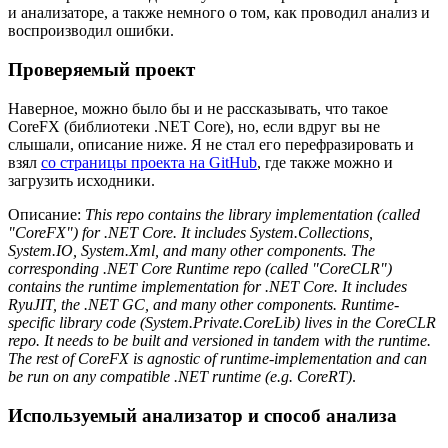
и анализаторе, а также немного о том, как проводил анализ и
воспроизводил ошибки.
Проверяемый проект
Наверное, можно было бы и не рассказывать, что такое
CoreFX (библиотеки .NET Core), но, если вдруг вы не
слышали, описание ниже. Я не стал его перефразировать и
взял
со страницы проекта на GitHub
, где также можно и
загрузить исходники.
Описание:
This repo contains the library implementation (called
"CoreFX") for .NET Core. It includes System.Collections,
System.IO, System.Xml, and many other components. The
corresponding .NET Core Runtime repo (called "CoreCLR")
contains the runtime implementation for .NET Core. It includes
RyuJIT, the .NET GC, and many other components. Runtime-
specific library code (System.Private.CoreLib) lives in the CoreCLR
repo. It needs to be built and versioned in tandem with the runtime.
The rest of CoreFX is agnostic of runtime-implementation and can
be run on any compatible .NET runtime (e.g. CoreRT)
.
Используемый анализатор и способ анализа