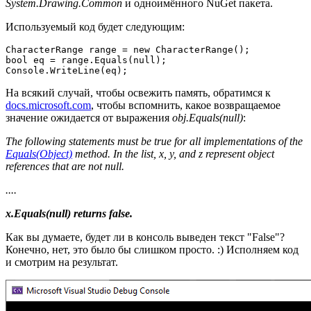
System.Drawing.Common
и одноимённого NuGet пакета.
Используемый код будет следующим:
CharacterRange range = new CharacterRange();

bool eq = range.Equals(null);

Console.WriteLine(eq);
На всякий случай, чтобы освежить память, обратимся к
docs.microsoft.com
, чтобы вспомнить, какое возвращаемое
значение ожидается от выражения
obj.Equals(null)
:
The following statements must be true for all implementations of the
Equals(Object)
method. In the list, x, y, and z represent object
references that are not null.
....
x.Equals(null) returns false.
Как вы думаете, будет ли в консоль выведен текст "False"?
Конечно, нет, это было бы слишком просто. :) Исполняем код
и смотрим на результат.