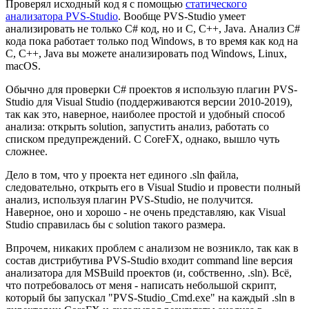
Проверял исходный код я с помощью
статического
анализатора PVS-Studio
. Вообще PVS-Studio умеет
анализировать не только C# код, но и C, C++, Java. Анализ C#
кода пока работает только под Windows, в то время как код на
C, C++, Java вы можете анализировать под Windows, Linux,
macOS.
Обычно для проверки C# проектов я использую плагин PVS-
Studio для Visual Studio (поддерживаются версии 2010-2019),
так как это, наверное, наиболее простой и удобный способ
анализа: открыть solution, запустить анализ, работать со
списком предупреждений. С CoreFX, однако, вышло чуть
сложнее.
Дело в том, что у проекта нет единого .sln файла,
следовательно, открыть его в Visual Studio и провести полный
анализ, используя плагин PVS-Studio, не получится.
Наверное, оно и хорошо - не очень представляю, как Visual
Studio справилась бы с solution такого размера.
Впрочем, никаких проблем с анализом не возникло, так как в
состав дистрибутива PVS-Studio входит command line версия
анализатора для MSBuild проектов (и, собственно, .sln). Всё,
что потребовалось от меня - написать небольшой скрипт,
который бы запускал "PVS-Studio_Cmd.exe" на каждый .sln в