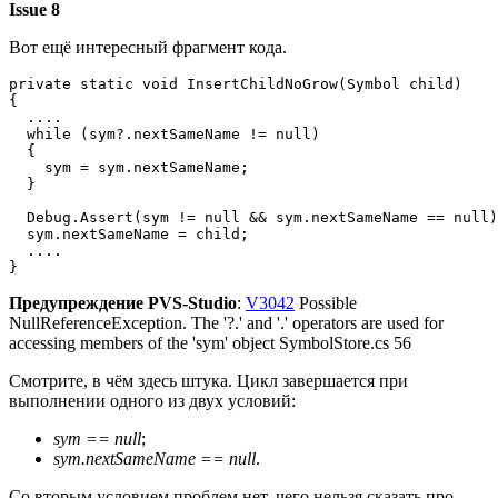
Issue 8
Вот ещё интересный фрагмент кода.
private static void InsertChildNoGrow(Symbol child)

{

  ....

  while (sym?.nextSameName != null)

  {

    sym = sym.nextSameName;

  }

  Debug.Assert(sym != null && sym.nextSameName == null)
  sym.nextSameName = child;

  ....

}
Предупреждение PVS-Studio
:
V3042
Possible
NullReferenceException. The '?.' and '.' operators are used for
accessing members of the 'sym' object SymbolStore.cs 56
Смотрите, в чём здесь штука. Цикл завершается при
выполнении одного из двух условий:
sym == null
;
sym.nextSameName == null
.
Со вторым условием проблем нет, чего нельзя сказать про