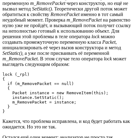
переменную
m_RemovePacket
через конструктор, но ещё не
вызвал метод
SetStatic().
Теоретически другой поток может
обратиться к свойству
RemovePacket
именно в тот самый
неудобный момент. Проверка
m_RemovePacket
на равенство
нулю уже не пройдёт, и вызывающий поток получит ссылку
на неполностью готовый к использованию объект. Для
решения этой проблемы в теле оператора
lock
можно
создавать промежуточную переменную класса
Packet
,
инициализировать её через вызов конструктора и метод
SetStatic(),
а уже после присваивать её переменной
m_RemovePacket
. В этом случае тело оператора
lock
может
выглядеть следующим образом:
lock (_rpl)

{

  if (m_RemovePacket == null)

  {

    Packet instance = new RemoveItem(this);

    instance.SetStatic();

    m_RemovePacket = instance;

  }

}
Кажется, что проблема исправлена, и код будет работать как
ожидается. Но это не так.
Остался ещё один момент: анализатор не просто так