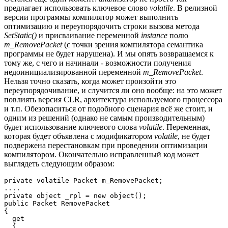
предлагает использовать ключевое слово
volatile
. В релизной
версии программы компилятор может выполнить
оптимизацию и переупорядочить строки вызова метода
SetStatic()
и присваивание переменной
instance
полю
m_RemovePacket
(с точки зрения компилятора семантика
программы не будет нарушена). И мы опять возвращаемся к
тому же, с чего и начинали - возможности получения
недоинициализированной переменной
m_RemovePacket
.
Нельзя точно сказать, когда может произойти это
переупорядочивание, и случится ли оно вообще: на это может
повлиять версия CLR, архитектура используемого процессора
и т.п. Обезопаситься от подобного сценария всё же стоит, и
одним из решений (однако не самым производительным)
будет использование ключевого слова
volatile
. Переменная,
которая будет объявлена с модификатором
volatile
, не будет
подвержена перестановкам при проведении оптимизации
компилятором. Окончательно исправленный код может
выглядеть следующим образом:
private volatile Packet m_RemovePacket;

....

private object _rpl = new object();

public Packet RemovePacket

{

  get

  {
