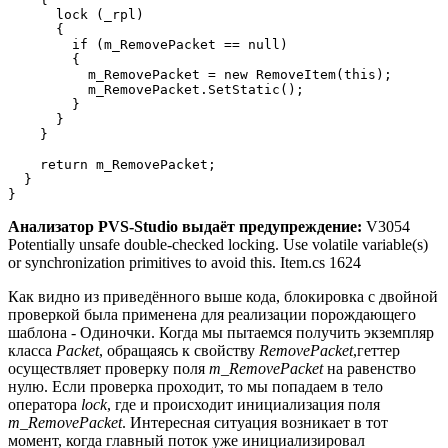
      lock (_rpl)

      {

        if (m_RemovePacket == null)

        {

          m_RemovePacket = new RemoveItem(this);

          m_RemovePacket.SetStatic();

        }

      }

    }

    return m_RemovePacket;

  }

}
Анализатор PVS-Studio выдаёт предупреждение:
V3054
Potentially unsafe double-checked locking. Use volatile variable(s)
or synchronization primitives to avoid this. Item.cs 1624
Как видно из приведённого выше кода, блокировка с двойной
проверкой была применена для реализации порождающего
шаблона - Одиночки. Когда мы пытаемся получить экземпляр
класса
Packet
, обращаясь к свойству
RemovePacket
,геттер
осуществляет проверку поля
m_RemovePacket
на равенство
нулю. Если проверка проходит, то мы попадаем в тело
оператора
lock
, где и происходит инициализация поля
m_RemovePacket
. Интересная ситуация возникает в тот
момент, когда главный поток уже инициализировал