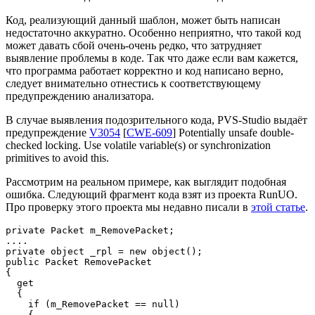
Код, реализующий данный шаблон, может быть написан
недостаточно аккуратно. Особенно неприятно, что такой код
может давать сбой очень-очень редко, что затрудняет
выявление проблемы в коде. Так что даже если вам кажется,
что программа работает корректно и код написано верно,
следует внимательно отнестись к соответствующему
предупреждению анализатора.
В случае выявления подозрительного кода, PVS-Studio выдаёт
предупреждение
V3054
[
CWE-609
] Potentially unsafe double-
checked locking. Use volatile variable(s) or synchronization
primitives to avoid this.
Рассмотрим на реальном примере, как выглядит подобная
ошибка. Следующий фрагмент кода взят из проекта RunUO.
Про проверку этого проекта мы недавно писали в
этой статье
.
private Packet m_RemovePacket;

....

private object _rpl = new object();

public Packet RemovePacket

{

  get

  {

    if (m_RemovePacket == null)

    {
