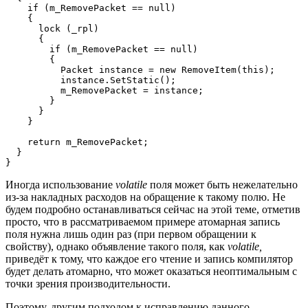
    if (m_RemovePacket == null)

    {

      lock (_rpl)

      {

        if (m_RemovePacket == null)

        {

          Packet instance = new RemoveItem(this);

          instance.SetStatic();

          m_RemovePacket = instance;

        }

      }

    }

    return m_RemovePacket;

  }

}
Иногда использование
volatile
поля может быть нежелательно
из-за накладных расходов на обращение к такому полю. Не
будем подробно останавливаться сейчас на этой теме, отметив
просто, что в рассматриваемом примере атомарная запись
поля нужна лишь один раз (при первом обращении к
свойству), однако объявление такого поля, как
volatile,
приведёт к тому, что каждое его чтение и запись компилятор
будет делать атомарно, что может оказаться неоптимальным с
точки зрения производительности.
Поэтому, другим подходом к исправлению данного