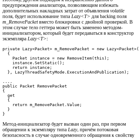
предупреждения анализатора, позволяющим избежать
дополнительных накладных затрат от объявления
volatile
поля, будет использование типа
Lazy<T>
для backing поля
m_RemovePacket
вместо блокировки с двойной проверкой. В
этом случае тело геттера может быть заменено методом-
инициализатором, который будет передаваться в конструктор
экземпляра
Lazy<T>
:
private Lazy<Packet> m_RemovePacket = new Lazy<Packet>(
  {

    Packet instance = new RemoveItem(this);

    instance.SetStatic();

    return instance;

  }, LazyThreadSafetyMode.ExecutionAndPublication);

....

public Packet RemovePacket

{

  get

  {

    return m_RemovePacket.Value;

  }

}
Метод-инициализатор будет вызван один раз, при первом
обращении к экземпляру типа
Lazy
, причём потоковая
безопасность в случае одновременного обращения к свойству