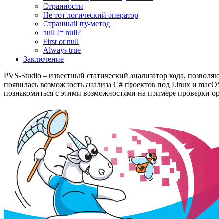
Странности
Не тот логический оператор
Странный try-метод
null != null?
First or null
Always true
Заключение
PVS-Studio – известный статический анализатор кода, позволя
появилась возможность анализа C# проектов под Linux и macOS.
познакомиться с этими возможностями на примере проверки op