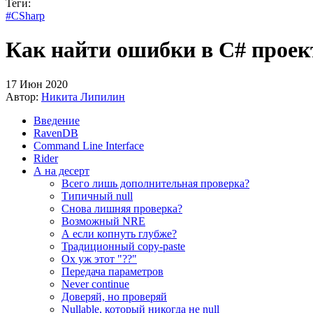
Теги:
#CSharp
Как найти ошибки в C# проект
17 Июн 2020
Автор:
Никита Липилин
Введение
RavenDB
Command Line Interface
Rider
А на десерт
Всего лишь дополнительная проверка?
Типичный null
Снова лишняя проверка?
Возможный NRE
А если копнуть глубже?
Традиционный copy-paste
Ох уж этот "??"
Передача параметров
Never continue
Доверяй, но проверяй
Nullable, который никогда не null