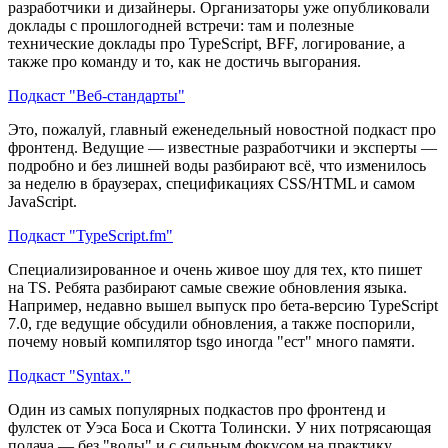
разработчики и дизайнеры. Организаторы уже опубликовали
доклады с прошлогодней встречи: там и полезные
технические доклады про TypeScript, BFF, логирование, а
также про команду и то, как не достичь выгорания.
Подкаст "Веб-стандарты"
Это, пожалуй, главный еженедельный новостной подкаст про
фронтенд. Ведущие — известные разработчики и эксперты —
подробно и без лишней воды разбирают всё, что изменилось
за неделю в браузерах, спецификациях CSS/HTML и самом
JavaScript.
Подкаст "TypeScript.fm"
Специализированное и очень живое шоу для тех, кто пишет
на TS. Ребята разбирают самые свежие обновления языка.
Например, недавно вышел выпуск про бета-версию TypeScript
7.0, где ведущие обсудили обновления, а также поспорили,
почему новый компилятор tsgo иногда "ест" много памяти.
Подкаст "Syntax."
Один из самых популярных подкастов про фронтенд и
фулстек от Уэса Боса и Скотта Толински. У них потрясающая
подача — без "воды" и с сильным фокусом на практику.