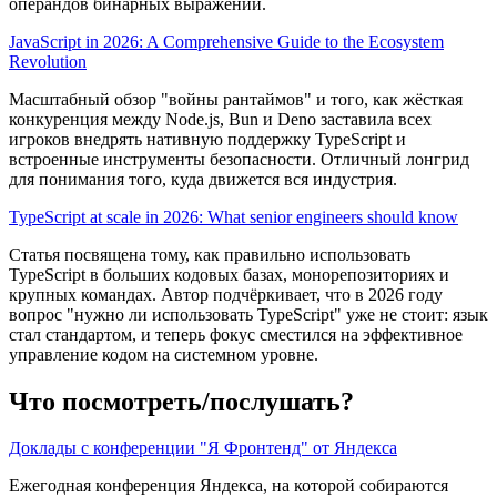
операндов бинарных выражений.
JavaScript in 2026: A Comprehensive Guide to the Ecosystem
Revolution
Масштабный обзор "войны рантаймов" и того, как жёсткая
конкуренция между Node.js, Bun и Deno заставила всех
игроков внедрять нативную поддержку TypeScript и
встроенные инструменты безопасности. Отличный лонгрид
для понимания того, куда движется вся индустрия.
TypeScript at scale in 2026: What senior engineers should know
Статья посвящена тому, как правильно использовать
TypeScript в больших кодовых базах, монорепозиториях и
крупных командах. Автор подчёркивает, что в 2026 году
вопрос "нужно ли использовать TypeScript" уже не стоит: язык
стал стандартом, и теперь фокус сместился на эффективное
управление кодом на системном уровне.
Что посмотреть/послушать?
Доклады с конференции "Я Фронтенд" от Яндекса
Ежегодная конференция Яндекса, на которой собираются