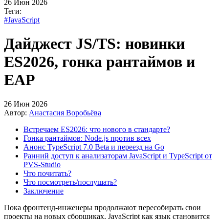
26 Июн 2026
Теги:
#JavaScript
Дайджест JS/TS: новинки
ES2026, гонка рантаймов и
EAP
26 Июн 2026
Автор:
Анастасия Воробьёва
Встречаем ES2026: что нового в стандарте?
Гонка рантаймов: Node.js против всех
Анонс TypeScript 7.0 Beta и переезд на Go
Ранний доступ к анализаторам JavaScript и TypeScript от
PVS-Studio
Что почитать?
Что посмотреть/послушать?
Заключение
Пока фронтенд-инженеры продолжают пересобирать свои
проекты на новых сборщиках, JavaScript как язык становится