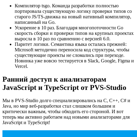
Компилятор tsgo. Команда разработки полностью
портировала существующую логику проверки типов со
старого JS/TS-движка на новый нативный компилятор,
написанный на Go.
Ускорение в 10 раз. Благодаря многопоточности Go
скорость сборки и проверки типов на крупных проектах
выросла в 10 раз по сравнению с версией 6.0.
Паритет логики. Семантика языка осталась прежней:
Microsoft методично переносила код структуры, чтобы
существующие проекты не сломались при переходе.
Новинка уже вовсю тестируется в Slack, Google, Figma и
Vercel.
Ранний доступ к анализаторам
JavaScript и TypeScript от PVS-Studio
Мы в PVS-Studio долго специализировались на C, C++, C# и
Java, но мир веб-разработки стал слишком большим и
критически важным, чтобы обходить его стороной. И вот
теперь мы активно работаем над новыми анализаторами для
JavaScript и TypeScript!