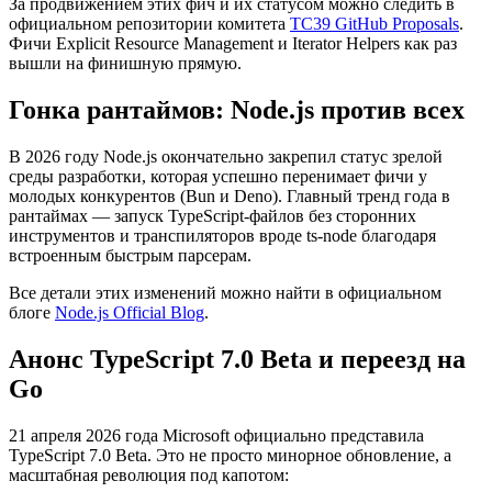
За продвижением этих фич и их статусом можно следить в
официальном репозитории комитета
TC39 GitHub Proposals
.
Фичи Explicit Resource Management и Iterator Helpers как раз
вышли на финишную прямую.
Гонка рантаймов: Node.js против всех
В 2026 году Node.js окончательно закрепил статус зрелой
среды разработки, которая успешно перенимает фичи у
молодых конкурентов (Bun и Deno). Главный тренд года в
рантаймах — запуск TypeScript-файлов без сторонних
инструментов и транспиляторов вроде ts-node благодаря
встроенным быстрым парсерам.
Все детали этих изменений можно найти в официальном
блоге
Node.js Official Blog
.
Анонс TypeScript 7.0 Beta и переезд на
Go
21 апреля 2026 года Microsoft официально представила
TypeScript 7.0 Beta. Это не просто минорное обновление, а
масштабная революция под капотом: