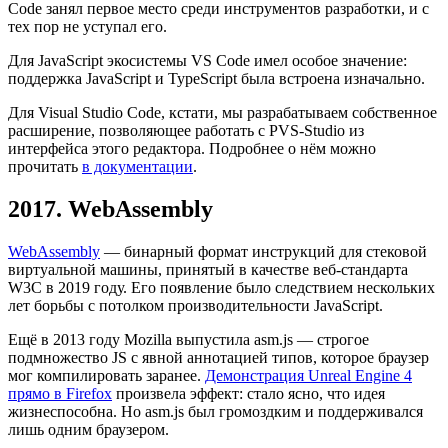
Code занял первое место среди инструментов разработки, и с
тех пор не уступал его.
Для JavaScript экосистемы VS Code имел особое значение:
поддержка JavaScript и TypeScript была встроена изначально.
Для Visual Studio Code, кстати, мы разрабатываем собственное
расширение, позволяющее работать с PVS-Studio из
интерфейса этого редактора. Подробнее о нём можно
прочитать
в документации
.
2017. WebAssembly
WebAssembly
— бинарный формат инструкций для стековой
виртуальной машины, принятый в качестве веб-стандарта
W3C в 2019 году. Его появление было следствием нескольких
лет борьбы с потолком производительности JavaScript.
Ещё в 2013 году Mozilla выпустила asm.js — строгое
подмножество JS с явной аннотацией типов, которое браузер
мог компилировать заранее.
Демонстрация Unreal Engine 4
прямо в Firefox
произвела эффект: стало ясно, что идея
жизнеспособна. Но asm.js был громоздким и поддерживался
лишь одним браузером.