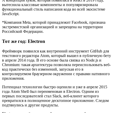
А концепция хуков, которая появилась в React в 2019 году,
вытеснила классовые компоненты и популяризировала
функциональный стиль написания кода во всей экосистеме
JavaScript.
*Компания Meta, которой принадлежит Facebook, признана
экстремистской организацией и запрещена на территории
Российской Федерации.
Тот же год: Electron
Фреймворк появился как внутренний инструмент GitHub для
текстового редактора Atom, который вышел в публичную бету
в апреле 2014 года. В его основе была связка из Node.js и
Chromium: такая архитектура позволяла переиспользовать веб-
код практически без изменений, запуская его в
контролируемом браузерном окружении с правами нативного
приложения.
Потенциал технологии быстро оценили и уже в апреле 2015
года Atom Shell был переименован в Electron. Одним из
первых последователей стал Slack, веб-клиент которого
превратился в полноценное десктопное приложение. Следом
подтянулись и другие продукты.