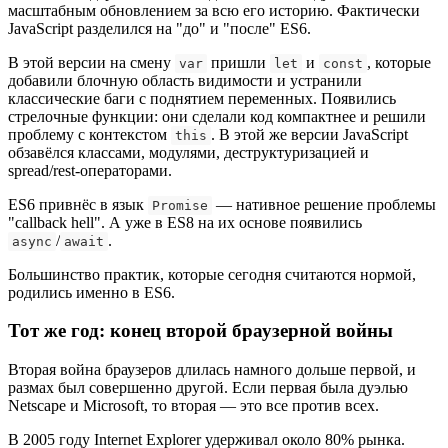
масштабным обновлением за всю его историю. Фактически
JavaScript разделился на "до" и "после" ES6.
В этой версии на смену
пришли
и
, которые
var
let
const
добавили блочную область видимости и устранили
классические баги с поднятием переменных. Появились
стрелочные функции: они сделали код компактнее и решили
проблему с контекстом
. В этой же версии JavaScript
this
обзавёлся классами, модулями, деструктуризацией и
spread/rest-операторами.
ES6 привнёс в язык
— нативное решение проблемы
Promise
"callback hell". А уже в ES8 на их основе появились
/
.
async
await
Большинство практик, которые сегодня считаются нормой,
родились именно в ES6.
Тот же год: конец второй браузерной войны
Вторая война браузеров длилась намного дольше первой, и
размах был совершенно другой. Если первая была дуэлью
Netscape и Microsoft, то вторая — это все против всех.
В 2005 году Internet Explorer удерживал около 80% рынка.