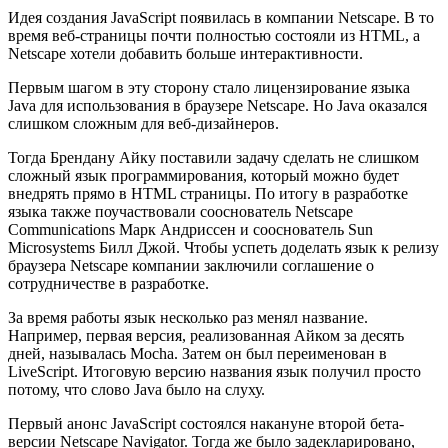
Идея создания JavaScript появилась в компании Netscape. В то
время веб-страницы почти полностью состояли из HTML, а
Netscape хотели добавить больше интерактивности.
Первым шагом в эту сторону стало лицензирование языка
Java для использования в браузере Netscape. Но Java оказался
слишком сложным для веб-дизайнеров.
Тогда Брендану Айку поставили задачу сделать не слишком
сложный язык программирования, который можно будет
внедрять прямо в HTML страницы. По итогу в разработке
языка также поучаствовали сооснователь Netscape
Communications Марк Андриссен и сооснователь Sun
Microsystems Билл Джой. Чтобы успеть доделать язык к релизу
браузера Netscape компании заключили соглашение о
сотрудничестве в разработке.
За время работы язык несколько раз менял название.
Например, первая версия, реализованная Айком за десять
дней, называлась Mocha. Затем он был переименован в
LiveScript. Итоговую версию названия язык получил просто
потому, что слово Java было на слуху.
Первый анонс JavaScript состоялся накануне второй бета-
версии Netscape Navigator. Тогда же было задекларировано,