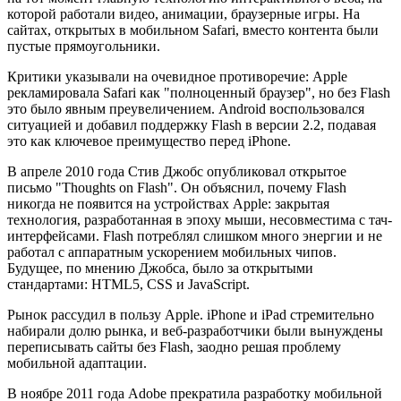
которой работали видео, анимации, браузерные игры. На
сайтах, открытых в мобильном Safari, вместо контента были
пустые прямоугольники.
Критики указывали на очевидное противоречие: Apple
рекламировала Safari как "полноценный браузер", но без Flash
это было явным преувеличением. Android воспользовался
ситуацией и добавил поддержку Flash в версии 2.2, подавая
это как ключевое преимущество перед iPhone.
В апреле 2010 года Стив Джобс опубликовал открытое
письмо "Thoughts on Flash". Он объяснил, почему Flash
никогда не появится на устройствах Apple: закрытая
технология, разработанная в эпоху мыши, несовместима с тач-
интерфейсами. Flash потреблял слишком много энергии и не
работал с аппаратным ускорением мобильных чипов.
Будущее, по мнению Джобса, было за открытыми
стандартами: HTML5, CSS и JavaScript.
Рынок рассудил в пользу Apple. iPhone и iPad стремительно
набирали долю рынка, и веб-разработчики были вынуждены
переписывать сайты без Flash, заодно решая проблему
мобильной адаптации.
В ноябре 2011 года Adobe прекратила разработку мобильной