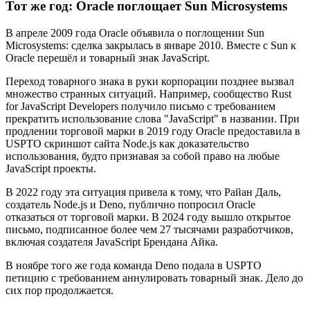
Тот же год: Oracle поглощает Sun Microsystems
В апреле 2009 года Oracle объявила о поглощении Sun
Microsystems: сделка закрылась в январе 2010. Вместе с Sun к
Oracle перешёл и товарный знак JavaScript.
Переход товарного знака в руки корпорации позднее вызвал
множество странных ситуаций. Например, сообщество Rust
for JavaScript Developers получило письмо с требованием
прекратить использование слова "JavaScript" в названии. При
продлении торговой марки в 2019 году Oracle предоставила в
USPTO скриншот сайта Node.js как доказательство
использования, будто признавая за собой право на любые
JavaScript проекты.
В 2022 году эта ситуация привела к тому, что Райан Даль,
создатель Node.js и Deno, публично попросил Oracle
отказаться от торговой марки. В 2024 году вышло открытое
письмо, подписанное более чем 27 тысячами разработчиков,
включая создателя JavaScript Брендана Айка.
В ноябре того же года команда Deno подала в USPTO
петицию с требованием аннулировать товарный знак. Дело до
сих пор продолжается.