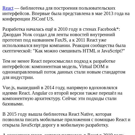
React
— библиотека для построения пользовательских
интерфейсов. Впервые была представлена в мае 2013 года на
конференции JSConf US.
Разработка началась ещё в 2010 году в стенах Facebook*:
Джордан Уолк создал для ленты новостей внутренний
прототип под названием FaxJS, а к 2011 React уже
использовался внутри компании. Реакция сообщества была
скептической: "Как можно смешивать HTML и JavaScript?"
Тем не менее React переосмыслил подход к разработке
интерфейсов: компонентная модель, Virtual DOM и
однонаправленный поток данных стали новым стандартом
для индустрии.
Vue.js, вышедший в 2014 году, напрямую вдохновлялся
идеями React. Angular со второй версии также перешёл на
компонентную архитектуру. Сейчас эти подходы стали
базовыми.
В 2015 году вышла библиотека React Native, которая
позволила писать мобильные приложения с помощью React и
открыла JavaScript дорогу в мобильную разработку.