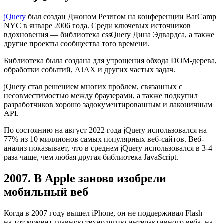
jQuery
был создан Джоном Резигом на конференции BarCamp
NYC в январе 2006 года. Среди ключевых источников
вдохновения — библиотека cssQuery Дина Эдвардса, а также
другие проекты сообщества того времени.
Библиотека была создана для упрощения обхода DOM-дерева,
обработки событий, AJAX и других частых задач.
jQuery стал решением многих проблем, связанных с
несовместимостью между браузерами, а также подкупил
разработчиков хорошо задокументированным и лаконичным
API.
По состоянию на август 2022 года jQuery использовался на
77% из 10 миллионов самых популярных веб-сайтов. Веб-
анализ показывает, что в среднем jQuery использовался в 3-4
раза чаще, чем любая другая библиотека JavaScript.
2007. В Apple заново изобрели
мобильный веб
Когда в 2007 году вышел iPhone, он не поддерживал Flash —
на тот момент главную технологию интерактивного веба, на