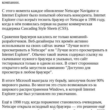
компании.
С этого момента каждое обновление Netscape Navigator и
Internet Explorer было попыткой обогнать конкурента. Internet
Explorer стал всерьёз теснить браузер от Netscape в 1996 году,
когда в нём появилась первая на рынке коммерческая
поддержка Cascading Style Sheets (CSS).
Сражения браузеров касались не только компаний-
разработчиков. Веб-дизайнеры тех времён активно
использовали на своих сайтах значки "Лучше всего
просматривать в Netscape" или "Лучше всего просматривать в
Internet Explorer". Обычно такой значок содержал ссылку на
скачивание нужного браузера и указывал, что сайт
тестировался только в одном из них. В ответ сторонники
открытого веба запустили кампанию "Доступно для
просмотра в любом браузере".
В итоге Microsoft выиграла эту борьбу, заполучив более 90%
мирового рынка. Во многом это стало возможным из-за
широкого распространения Windows, в которой Internet
Explorer уже был установлен по умолчанию.
Ещё в 1998 году, когда поражение становилось очевидным,
Netscape открыла исходный код браузера — это решение ещё