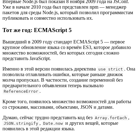
Впервые Node.js был показан 8 ноября 2009 года на JSConf.
Уже в начале 2010 года был представлен npm — менеджер
пакетов для среды Node.js, который позволил программистам
публиковать и совместно использовать их.
Тот же год: ECMAScript 5
Вышедший в 2009 году стандарт ECMAScript 5 — первое
крупное обновление языка со времён ES3, которое добавило
множество возможностей, без которых сегодня сложно
представить JavaScript.
Именно в этой версии появилась директива
. Она
use strict
позволила отлавливать ошибки, которые раньше движок
молча пропускал. В частности, создание переменной без
предварительного объявления теперь вызывало
.
ReferenceError
Кроме того, появилось множество возможностей для работы
со строками, массивами, объектами, JSON и датами.
Думаю, сейчас трудно представить код без
,
Array.forEach
,
и других вещей, которые
JSON.stringify
Date.now
появились в этой редакции языка.