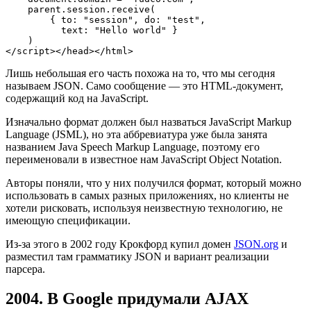
    parent.session.receive(

        { to: "session", do: "test",

          text: "Hello world" }

    )

</script></head></html>
Лишь небольшая его часть похожа на то, что мы сегодня
называем JSON. Само сообщение — это HTML-документ,
содержащий код на JavaScript.
Изначально формат должен был назваться JavaScript Markup
Language (JSML), но эта аббревиатура уже была занята
названием Java Speech Markup Language, поэтому его
переименовали в известное нам JavaScript Object Notation.
Авторы поняли, что у них получился формат, который можно
использовать в самых разных приложениях, но клиенты не
хотели рисковать, используя неизвестную технологию, не
имеющую спецификации.
Из-за этого в 2002 году Крокфорд купил домен
JSON.org
и
разместил там грамматику JSON и вариант реализации
парсера.
2004. В Google придумали AJAX