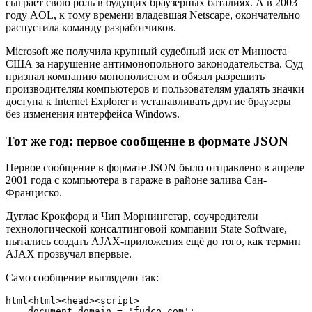
сыграет свою роль в будущих браузерных баталиях. А в 2003
году AOL, к тому времени владевшая Netscape, окончательно
распустила команду разработчиков.
Microsoft же получила крупный судебный иск от Минюста
США за нарушение антимонопольного законодательства. Суд
признал компанию монополистом и обязал разрешить
производителям компьютеров и пользователям удалять значки
доступа к Internet Explorer и устанавливать другие браузеры
без изменения интерфейса Windows.
Тот же год: первое сообщение в формате JSON
Первое сообщение в формате JSON было отправлено в апреле
2001 года с компьютера в гараже в районе залива Сан-
Франциско.
Дуглас Крокфорд и Чип Морнингстар, соучредители
технологической консалтинговой компании State Software,
пытались создать AJAX-приложения ещё до того, как термин
AJAX прозвучал впервые.
Само сообщение выглядело так:
html<html><head><script>

    document.domain = 'fudco.com';
