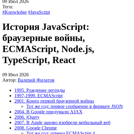
09 Июл 2026
Теги:
#Knowledge
#JavaScript
История JavaScript:
браузерные войны,
ECMAScript, Node.js,
TypeScript, React
09 Июл 2026
Автор:
Валерий Филатов
1995. Рождение легенды
1997-1999. ECMAScript
2001. Конец первой браузерной войны
Тот же год: первое сообщение в формате JSON
2004. В Google придумали AJAX
2006. jQuery
2007. В Apple заново изобрели мобильный веб
2008. Google Chrome
Тот же год: отмена ECMAScript 4