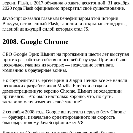
версии Flash, в 2017 объявила о закате десктопной. 31 декабря
2020 года Flash официально прекратил своё существование.
JavaScript оказался главным бенефициаром этой истории.
Вакуум, оставленный Flash, заполнили открытые стандарты,
главной движущей силой которых стал JS.
2008. Google Chrome
CEO Google Эрик Шмидт на протяжении шести лет выступал
против разработки собственного веб-браузера. Причин было
несколько, главная из которых — нежелание втягивать
компанию в браузерные войны.
Но соучредители Сергей Брин и Ларри Пейдж всё же наняли
нескольких разработчиков Mozilla Firefox и создали
демонстрационную версию Chrome. Шмидт впоследствии
признался: "Это было настолько хорошо, что, по сути,
заставило меня изменить своё мнение".
2 сентября 2008 года Google выпустила первую бету Chrome
— браузера, изначально ориентированного на скорость
благодаря новому JavaScript-движку V8.
Движок от Google стал настоящей революцией: будучи