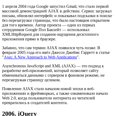
1 апреля 2004 года Google запустил Gmail, что стало первой
массовой демонстрацией AJAX в действии. Сервис загружал
письма, обновлял интерфейс и показывал подсказки в поиске
без перезагрузки страницы, что было настоящим открытием
для того времени. Автор проекта — один из первых
сотрудников Google Пол Бакхейт — использовал
XMLHttpRequest для создания ощущения десктопного
приложения прямо в браузере.
Забавно, что сам термин AJAX появился чуть позже. В
феврале 2005 года его ввёл Джесси Джеймс Гарретт в статье
"
Ajax: A New Approach to Web Applications
".
Asynchronous JavaScript and XML (AJAX) — это подход к
разработке веб-приложений, который позволяет сайту
обмениваться данными с сервером в фоновом режиме, не
перезагружая страницу целиком.
Появление AJAX стало началом новой эпохи в веб-
приложениях и фреймворках, а также ознаменовало начало
Web 2.0, когда пользователи интернета из читателей
превратились в создателей контента.
2006. jQuery