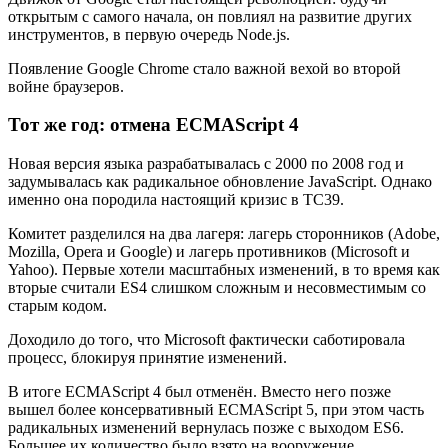
открытым с самого начала, он повлиял на развитие других
инструментов, в первую очередь Node.js.
Появление Google Chrome стало важной вехой во второй
войне браузеров.
Тот же год: отмена ECMAScript 4
Новая версия языка разрабатывалась с 2000 по 2008 год и
задумывалась как радикальное обновление JavaScript. Однако
именно она породила настоящий кризис в TC39.
Комитет разделился на два лагеря: лагерь сторонников (Adobe,
Mozilla, Opera и Google) и лагерь противников (Microsoft и
Yahoo). Первые хотели масштабных изменений, в то время как
вторые считали ES4 слишком сложным и несовместимым со
старым кодом.
Доходило до того, что Microsoft фактически саботировала
процесс, блокируя принятие изменений.
В итоге ECMAScript 4 был отменён. Вместо него позже
вышел более консервативный ECMAScript 5, при этом часть
радикальных изменений вернулась позже с выходом ES6.
Большее их количество было взято на вооружение