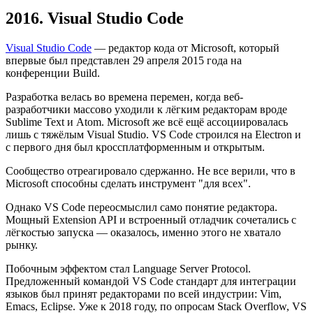
2016. Visual Studio Code
Visual Studio Code
— редактор кода от Microsoft, который
впервые был представлен 29 апреля 2015 года на
конференции Build.
Разработка велась во времена перемен, когда веб-
разработчики массово уходили к лёгким редакторам вроде
Sublime Text и Atom. Microsoft же всё ещё ассоциировалась
лишь с тяжёлым Visual Studio. VS Code строился на Electron и
с первого дня был кроссплатформенным и открытым.
Сообщество отреагировало сдержанно. Не все верили, что в
Microsoft способны сделать инструмент "для всех".
Однако VS Code переосмыслил само понятие редактора.
Мощный Extension API и встроенный отладчик сочетались с
лёгкостью запуска — оказалось, именно этого не хватало
рынку.
Побочным эффектом стал Language Server Protocol.
Предложенный командой VS Code стандарт для интеграции
языков был принят редакторами по всей индустрии: Vim,
Emacs, Eclipse. Уже к 2018 году, по опросам Stack Overflow, VS