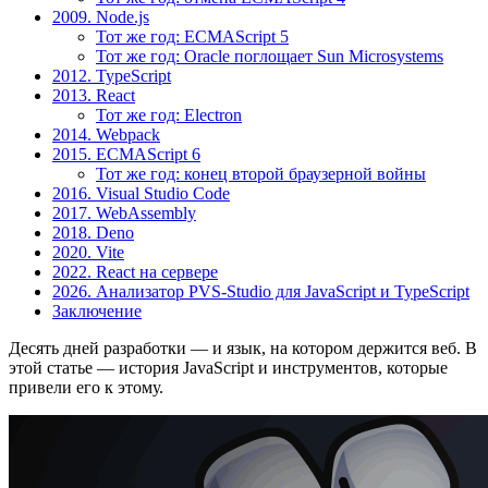
2009. Node.js
Тот же год: ECMAScript 5
Тот же год: Oracle поглощает Sun Microsystems
2012. TypeScript
2013. React
Тот же год: Electron
2014. Webpack
2015. ECMAScript 6
Тот же год: конец второй браузерной войны
2016. Visual Studio Code
2017. WebAssembly
2018. Deno
2020. Vite
2022. React на сервере
2026. Анализатор PVS-Studio для JavaScript и TypeScript
Заключение
Десять дней разработки — и язык, на котором держится веб. В
этой статье — история JavaScript и инструментов, которые
привели его к этому.