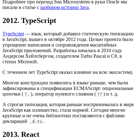
Подробнее про переход Sun Microsystems в руки Oracle мы
писали в статье с
разбором истории Java
.
2012. TypeScript
TypeScript
— язык, который добавил статическую типизацию
в JavaScript, вышел в октябре 2012 года. Целью проекта было
упрощение написания и сопровождения масштабных
JavaScript приложений. Разработка началась в 2010 году
Андерсом Хейлсбергом, создателем Turbo Pascal и C#, в
стенах Microsoft.
С течением лет TypeScript оказал влияние на всю экосистему.
Многие конструкции появились в языке раньше, чем были
зафиксированы в спецификации ECMAScript: опциональные
цепочки (
), оператор нулевого слияния (
) и т. д.
?.
??
А строгая типизация, которая раньше воспринималась в мире
JavaScript как излишество, стала нормой. Сегодня многие
крупные и не очень библиотеки поставляются с файлами
деклараций
.
.d.ts
2013. React