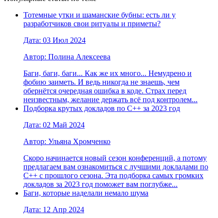
Тотемные утки и шаманские бубны: есть ли у
разработчиков свои ритуалы и приметы?
Дата: 03 Июл 2024
Автор: Полина Алексеева
Баги, баги, баги... Как же их много... Немудрено и
фобию заиметь. И ведь никогда не знаешь, чем
обернётся очередная ошибка в коде. Страх перед
неизвестным, желание держать всё под контролем...
Подборка крутых докладов по С++ за 2023 год
Дата: 02 Май 2024
Автор: Ульяна Хромченко
Скоро начинается новый сезон конференций, а потому
предлагаем вам ознакомиться с лучшими докладами по
С++ с прошлого сезона. Эта подборка самых громких
докладов за 2023 год поможет вам поглубже...
Баги, которые наделали немало шума
Дата: 12 Апр 2024