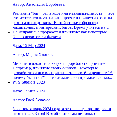
Автор: Анастасия Воробьёва
Реальный "баг", баг в коде или невнимательность — всё
это может повлиять на ваш проект и привести к самым
разным последствиям. В этой статье собран ряд
масштабных и интересных багов. Время учиться на…
Не исправил, а проработал принятие: как некоторые
баги в играх стали фичами
Дата: 15 Мар 2024
Автор: Мария Хлопова
Многие психологи советуют проработать принятие.
Например, принятие своих ошибок. Некоторые
разработчики игр восприняли это всерьёз и решили: "А
почему бы и нет?" — и сделали свои промахи частью...
PVS-Studio в 2023
Дата: 12 Янв 2024
Автор: Глеб Асламов
За окном январь 2024 года, а это значит, пора подвести
итоги за 2023 год! В этой статье мы не только