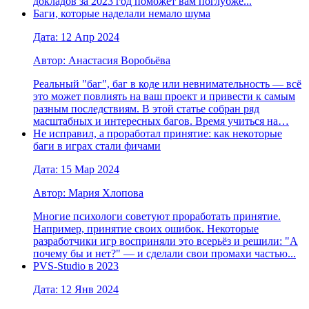
докладов за 2023 год поможет вам поглубже...
Баги, которые наделали немало шума
Дата: 12 Апр 2024
Автор: Анастасия Воробьёва
Реальный "баг", баг в коде или невнимательность — всё
это может повлиять на ваш проект и привести к самым
разным последствиям. В этой статье собран ряд
масштабных и интересных багов. Время учиться на…
Не исправил, а проработал принятие: как некоторые
баги в играх стали фичами
Дата: 15 Мар 2024
Автор: Мария Хлопова
Многие психологи советуют проработать принятие.
Например, принятие своих ошибок. Некоторые
разработчики игр восприняли это всерьёз и решили: "А
почему бы и нет?" — и сделали свои промахи частью...
PVS-Studio в 2023
Дата: 12 Янв 2024