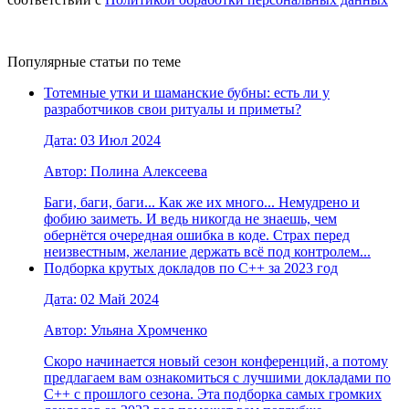
Популярные статьи по теме
Тотемные утки и шаманские бубны: есть ли у
разработчиков свои ритуалы и приметы?
Дата: 03 Июл 2024
Автор: Полина Алексеева
Баги, баги, баги... Как же их много... Немудрено и
фобию заиметь. И ведь никогда не знаешь, чем
обернётся очередная ошибка в коде. Страх перед
неизвестным, желание держать всё под контролем...
Подборка крутых докладов по С++ за 2023 год
Дата: 02 Май 2024
Автор: Ульяна Хромченко
Скоро начинается новый сезон конференций, а потому
предлагаем вам ознакомиться с лучшими докладами по
С++ с прошлого сезона. Эта подборка самых громких