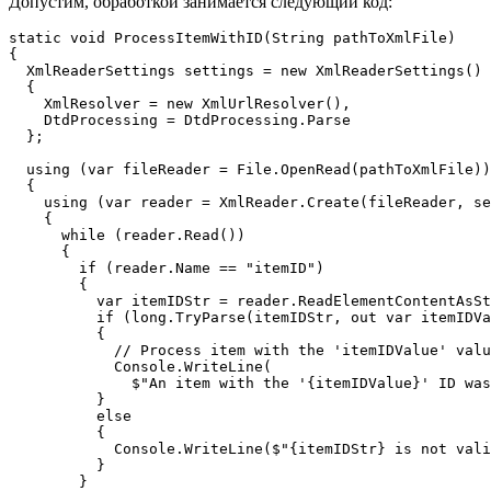
Допустим, обработкой занимается следующий код:
static void ProcessItemWithID(String pathToXmlFile)

{

  XmlReaderSettings settings = new XmlReaderSettings()

  {

    XmlResolver = new XmlUrlResolver(),

    DtdProcessing = DtdProcessing.Parse

  };

  using (var fileReader = File.OpenRead(pathToXmlFile))

  {

    using (var reader = XmlReader.Create(fileReader, se
    {

      while (reader.Read())

      {

        if (reader.Name == "itemID")

        {

          var itemIDStr = reader.ReadElementContentAsSt
          if (long.TryParse(itemIDStr, out var itemIDVa
          {

            // Process item with the 'itemIDValue' valu
            Console.WriteLine(

              $"An item with the '{itemIDValue}' ID was
          }

          else

          {

            Console.WriteLine($"{itemIDStr} is not vali
          }

        }
