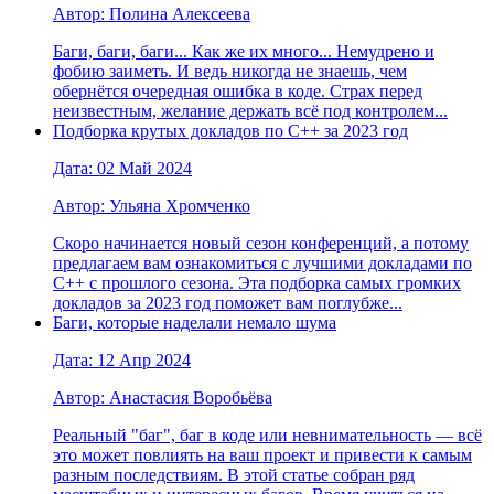
Автор: Полина Алексеева
Баги, баги, баги... Как же их много... Немудрено и
фобию заиметь. И ведь никогда не знаешь, чем
обернётся очередная ошибка в коде. Страх перед
неизвестным, желание держать всё под контролем...
Подборка крутых докладов по С++ за 2023 год
Дата: 02 Май 2024
Автор: Ульяна Хромченко
Скоро начинается новый сезон конференций, а потому
предлагаем вам ознакомиться с лучшими докладами по
С++ с прошлого сезона. Эта подборка самых громких
докладов за 2023 год поможет вам поглубже...
Баги, которые наделали немало шума
Дата: 12 Апр 2024
Автор: Анастасия Воробьёва
Реальный "баг", баг в коде или невнимательность — всё
это может повлиять на ваш проект и привести к самым
разным последствиям. В этой статье собран ряд