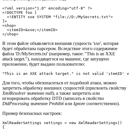
<?xml version="1.0" encoding="utf-8" ?>

<!DOCTYPE foo [

  <!ENTITY xxe SYSTEM "file://D:/MySecrets.txt">

]>

<shop>

  <itemID>&xxe;</itemID>

</shop>
В этом файле объявляется внешняя сущность 'xxe', которая
будет обработана парсером. Вследствие этого содержимое
файла 'D:/MySecrets.txt' (например, такое: "This is an XXE
attack target."), находящегося на машине, где запущено
приложение, будет выдано пользователю:
"This is an XXE attack target." is not valid 'itemID' v
Для того, чтобы обезопаситься от подобной атаки, можно
запретить обработку внешних сущностей (присвоить свойству
XmlResolver
значение
null
), а также запретить или
игнорировать обработку DTD (записать в свойство
DtdProcessing
значение
Prohibit
или
Ignore
соответственно).
Пример безопасных настроек:
XmlReaderSettings settings = new XmlReaderSettings()

{
