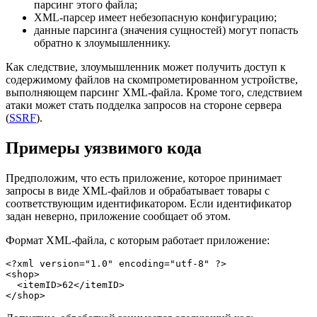
парсинг этого файла;
XML-парсер имеет небезопасную конфигурацию;
данные парсинга (значения сущностей) могут попасть
обратно к злоумышленнику.
Как следствие, злоумышленник может получить доступ к
содержимому файлов на скомпрометированном устройстве,
выполняющем парсинг XML-файла. Кроме того, следствием
атаки может стать подделка запросов на стороне сервера
(
SSRF
).
Примеры уязвимого кода
Предположим, что есть приложение, которое принимает
запросы в виде XML-файлов и обрабатывает товары с
соответствующим идентификатором. Если идентификатор
задан неверно, приложение сообщает об этом.
Формат XML-файла, с которым работает приложение:
<?xml version="1.0" encoding="utf-8" ?>

<shop>

  <itemID>62</itemID>

</shop>