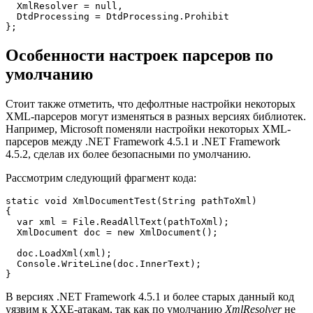
  XmlResolver = null,

  DtdProcessing = DtdProcessing.Prohibit

};
Особенности настроек парсеров по
умолчанию
Стоит также отметить, что дефолтные настройки некоторых
XML-парсеров могут изменяться в разных версиях библиотек.
Например, Microsoft поменяли настройки некоторых XML-
парсеров между .NET Framework 4.5.1 и .NET Framework
4.5.2, сделав их более безопасными по умолчанию.
Рассмотрим следующий фрагмент кода:
static void XmlDocumentTest(String pathToXml)

{

  var xml = File.ReadAllText(pathToXml);

  XmlDocument doc = new XmlDocument();

  doc.LoadXml(xml);

  Console.WriteLine(doc.InnerText);

}
В версиях .NET Framework 4.5.1 и более старых данный код
уязвим к XXE-атакам, так как по умолчанию
XmlResolver
не