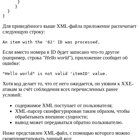
      }

     }

  }

}
Для приведённого выше XML-файла приложение распечатает
следующую строку:
An item with the '62' ID was processed.
Если вместо номера в ID будет записано что-то другое
(например, строка
"Hello world"
), приложение сообщит об
ошибке:
"Hello world" is not valid 'itemID' value.
Хотя код делает то, что от него ожидается, он уязвим к XXE-
атакам за счёт соблюдения всех перечисленных ранее
условий:
содержимое XML поступает от пользователя;
XML-парсер сконфигурирован таким образом, чтобы
обрабатывать внешние сущности;
вывод может передаваться обратно пользователю.
Ниже представлен XML-файл, с помощью которого можно
скомпрометировать данный код: