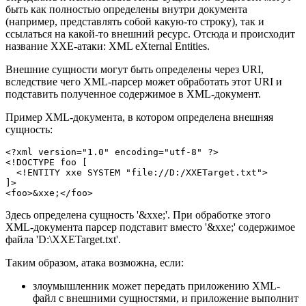
быть как полностью определены внутри документа
(например, представлять собой какую-то строку), так и
ссылаться на какой-то внешний ресурс. Отсюда и происходит
название XXE-атаки: XML eXternal Entities.
Внешние сущности могут быть определены через URI,
вследствие чего XML-парсер может обработать этот URI и
подставить полученное содержимое в XML-документ.
Пример XML-документа, в котором определена внешняя
сущность:
<?xml version="1.0" encoding="utf-8" ?>

<!DOCTYPE foo [

  <!ENTITY xxe SYSTEM "file://D:/XXETarget.txt">

]>

<foo>&xxe;</foo>
Здесь определена сущность '&xxe;'. При обработке этого
XML-документа парсер подставит вместо '&xxe;' содержимое
файла 'D:\XXETarget.txt'.
Таким образом, атака возможна, если:
злоумышленник может передать приложению XML-
файл с внешними сущностями, и приложение выполнит