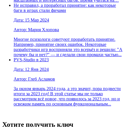
масштабных и интересных багов. Время учиться на…
Не исправил, а проработал принятие: как некоторые
баги в играх стали фичами
Дата: 15 Мар 2024
Автор: Мария Хлопова
Многие психологи советуют проработать принятие.
Например, принятие своих ошибок. Некоторые
разработчики игр восприняли это всерьёз и решили: "А
почему бы и нет?" — и сделали свои промахи частью...
PVS-Studio в 2023
Дата: 12 Янв 2024
Автор: Глеб Асламов
За окном январь 2024 года, а это значит, пора подвести
итоги за 2023 год! В этой статье мы не только
рассмотрим всё новое, что появилось за 2023 год, но и
освежим память по основным функциональным...
Хотите получить ключ