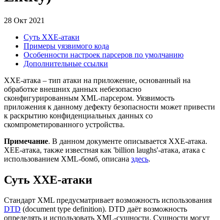
28 Окт 2021
Суть XXE-атаки
Примеры уязвимого кода
Особенности настроек парсеров по умолчанию
Дополнительные ссылки
XXE-атака – тип атаки на приложение, основанный на
обработке внешних данных небезопасно
сконфигурированным XML-парсером. Уязвимость
приложения к данному дефекту безопасности может привести
к раскрытию конфиденциальных данных со
скомпрометированного устройства.
Примечание
. В данном документе описывается XXE-атака.
XEE-атака, также известная как 'billion laughs'-атака, атака с
использованием XML-бомб, описана
здесь
.
Суть XXE-атаки
Стандарт XML предусматривает возможность использования
DTD
(document type definition). DTD даёт возможность
определять и использовать XML-сущности. Сущности могут