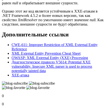
равен
null
и обрабатывает внешние сущности.
Однако этот же код является устойчивым к XXE-атакам в
.NET Framework 4.5.2 и более новых версиях, так как
свойство
XmlResolver
по умолчанию имеет значение
null
. Как
следствие, внешние сущности не будут обработаны.
Дополнительные ссылки
CWE-611: Improper Restriction of XML External Entity
Reference
XML External Entity Prevention Cheat Sheet
OWASP: XML External Entity (XXE) Processing
Диагностическое правило V5614: Potential XXE
vulnerability. Insecure XML parser is used to process
potentially tainted data
XEE-атака
0
0