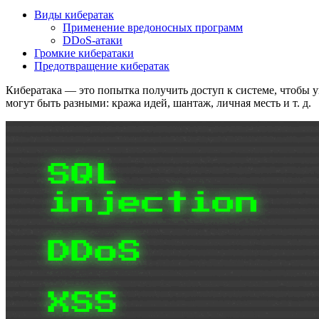
Виды кибератак
Применение вредоносных программ
DDoS-атаки
Громкие кибератаки
Предотвращение кибератак
Кибератака — это попытка получить доступ к системе, чтобы 
могут быть разными: кража идей, шантаж, личная месть и т. д.