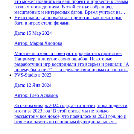
это может повлиять на ваш проект и привести к самым
разным последствиям. В этой статье собран ряд
масштабных и интересных багов. Время учиться на…
Не исправил, а проработал принятие: как некоторые
баги в играх стали фичами
Дата: 15 Мар 2024
Автор: Мария Хлопова
Многие психологи советуют проработать принятие.
Например, принятие своих ошибок. Некоторые
разработчики игр восприняли это всерьёз и решили: "А
почему бы и нет?" — и сделали свои промахи частью...
PVS-Studio в 2023
Дата: 12 Янв 2024
Автор: Глеб Асламов
За окном январь 2024 года, а это значит, пора подвести
итоги за 2023 год! В этой статье мы не только
рассмотрим всё новое, что появилось за 2023 год, но и
освежим память по основным функциональным...