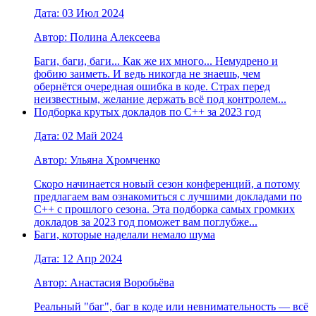
Дата: 03 Июл 2024
Автор: Полина Алексеева
Баги, баги, баги... Как же их много... Немудрено и
фобию заиметь. И ведь никогда не знаешь, чем
обернётся очередная ошибка в коде. Страх перед
неизвестным, желание держать всё под контролем...
Подборка крутых докладов по С++ за 2023 год
Дата: 02 Май 2024
Автор: Ульяна Хромченко
Скоро начинается новый сезон конференций, а потому
предлагаем вам ознакомиться с лучшими докладами по
С++ с прошлого сезона. Эта подборка самых громких
докладов за 2023 год поможет вам поглубже...
Баги, которые наделали немало шума
Дата: 12 Апр 2024
Автор: Анастасия Воробьёва
Реальный "баг", баг в коде или невнимательность — всё