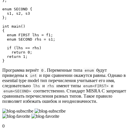
};

enum SECOND {

  s1, s2, s3

};

int main()

{

  enum FIRST lhs = f1;

  enum SECOND rhs = s1;

  if (lhs == rhs)

    return 0;

  return 1;

}
Программа вернёт
. Переменные типа
будут
0
enum
приведены к
и при сравнении окажутся равны. Однако в
int
essential type model тип перечисления учитывает его имя,
следовательно
и
имеют типы
и
lhs
rhs
enum<FIRST>
соответственно. Стандарт MISRA C запрещает
enum<SECOND>
сравнивать перечисления разных типов. Такое правило
позволяет избежать ошибок и неоднозначности.
0