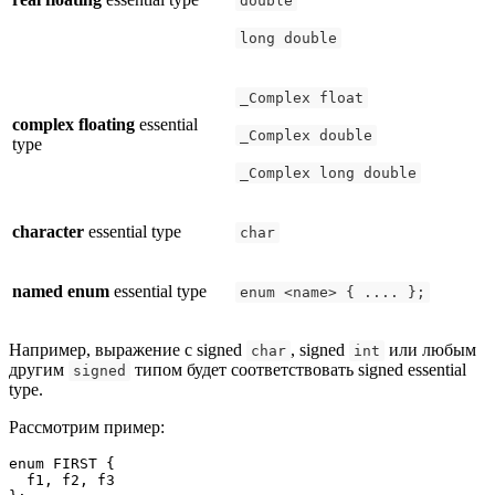
double
long double
_Complex float
complex floating
essential
_Complex double
type
_Complex long double
character
essential type
char
named enum
essential type
enum <name> { .... };
Например, выражение с signed
, signed
или любым
char
int
другим
типом будет соответствовать signed essential
signed
type.
Рассмотрим пример:
enum FIRST {

  f1, f2, f3
