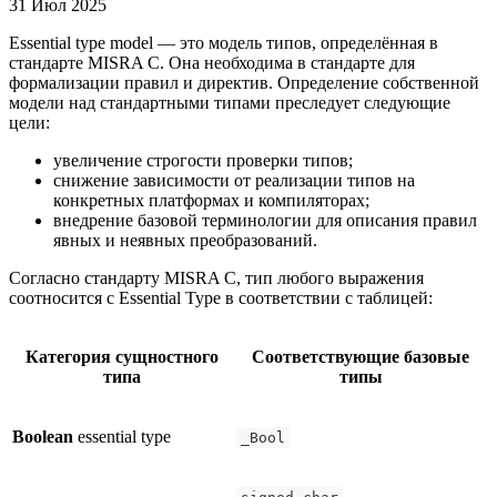
31 Июл 2025
Essential type model — это модель типов, определённая в
стандарте MISRA C. Она необходима в стандарте для
формализации правил и директив. Определение собственной
модели над стандартными типами преследует следующие
цели:
увеличение строгости проверки типов;
снижение зависимости от реализации типов на
конкретных платформах и компиляторах;
внедрение базовой терминологии для описания правил
явных и неявных преобразований.
Согласно стандарту MISRA C, тип любого выражения
соотносится с Essential Type в соответствии с таблицей:
Категория сущностного
Соответствующие базовые
типа
типы
Boolean
essential type
_Bool