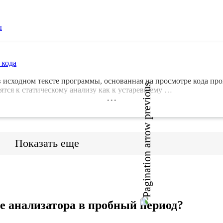
ы
 кода
в исходном тексте программы, основанная на просмотре кода пр
ятся к статическому анализу как к устаревшему …
...
Показать еще
е анализатора в пробный период?