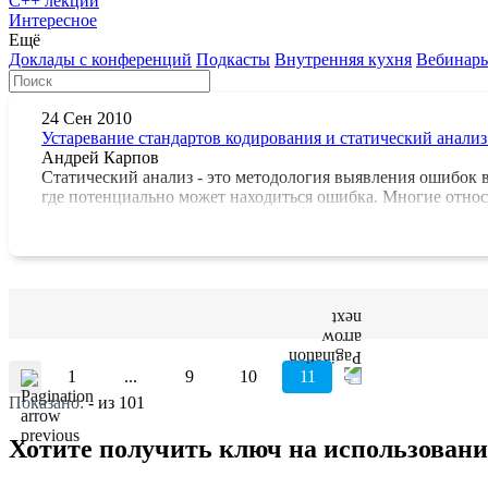
С++ лекции
Интересное
Ещё
Доклады с конференций
Подкасты
Внутренняя кухня
Вебинар
24 Сен 2010
Устаревание стандартов кодирования и статический анализ
Андрей Карпов
Статический анализ - это методология выявления ошибок 
где потенциально может находиться ошибка. Многие относ
1
...
9
10
11
Показано:
-
из 101
Хотите получить ключ на использовани