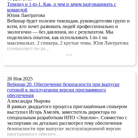
Тимлид и 1-to-1. Как, о чем и зачем разговаривать с
командой
Юлия Лантратова
Вебинар будет полезен тимлидам, руководителям групп и
всем, кто хочет развивать людей профессионально и
экологично — без давления, но с результатом. Мы
поделились опытом, как использовать 1-to-1 на
максималках. 2 спикера, 2 крутые темы. Юля Лантратова
(специалист по ра…
...
26 Ноя 2025
Вебинар 20. Обеспечение безопасности при выпуске
готовой к эксплуатации версии программного
обеспечения
Александра Уварова
В рамках двадцатого процесса приглашённым спикером
выступил Игорь Хмелёв, заместитель директора по
специальным разработкам НПО «Эшелон». Совместно с
экспертами он детально рассмотрел тему обеспечения
безопасности при выпуске эксплуатационной версии
программного обеспеч…