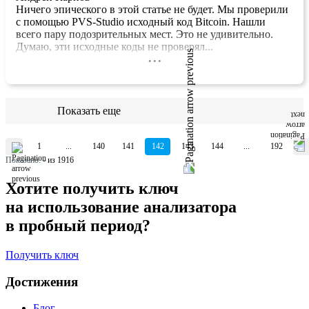
Ничего эпического в этой статье не будет. Мы проверили
с помощью PVS-Studio исходный код Bitcoin. Нашли
всего пару подозрительных мест. Это не удивительно.
Думаю, эти исходные коды не проверял...
...
Показать еще
1
...
140
141
142
143
144
...
192
Показано:
-
из 1916
Хотите получить ключ
на использование анализатора
в пробный период?
Получить ключ
Достижения
Блог