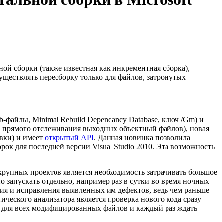
ной сборки (также известная как инкрементная сборка),
ествлять пересборку только для файлов, затронутых
-файлы, Minimal Rebuild Dependancy Database, ключ /Gm) и
ие прямого отслеживания выходных объектный файлов), новая
овки) и имеет
открытый API
. Данная новинка позволила
ок для последней версии Visual Studio 2010. Эта возможность
крупных проектов является необходимость затрачивать большое
но запускать отдельно, например раз в сутки во время ночных
ния и исправления выявленных им дефектов, ведь чем раньше
ического анализатора является проверка нового кода сразу
у для всех модифицированных файлов и каждый раз ждать