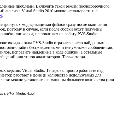
исленные проблемы. Включить такой режим послесборочного
ый анализ в Visual Studio 2010 можно использовать и с
et
.
 затронутых модификациями файлов сразу после окончания
к, поэтому в случае, если после сборки будут получены
 ошибки линковки) не повлияют на работу PVS-Studio.
фоне вкладки окна PVS-Studio отразится число найденных
ыл постоянно забит бессмысленными и ненужными сообщениями,
айлов, исправить найдённые в коде ошибки, а остальные
общений или типов анализаторов. Только тогда
х версиях Visual Studio. Теперь вы просто работаете над
изатор работает в фоне (и количество используемых для
нт легко можно установить на машины большого количества (или
 с PVS-Studio 4.33.