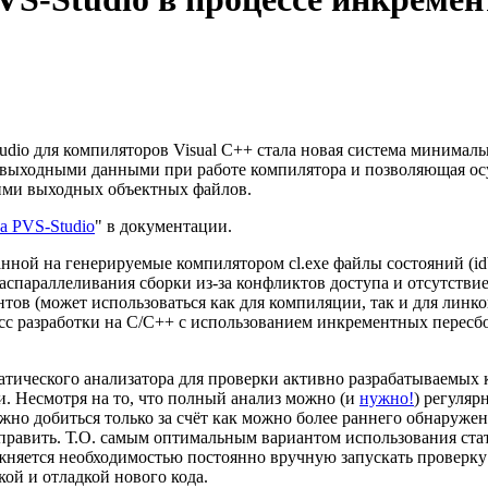
udio для компиляторов Visual C++ стала новая система минималь
выходными данными при работе компилятора и позволяющая осущ
ими выходных объектных файлов.
а PVS-Studio
" в документации.
нной на генерируемые компилятором cl.exe файлы состояний (idb
распараллеливания сборки из-за конфликтов доступа и отсутств
тов (может использоваться как для компиляции, так и для линк
сс разработки на C/C++ с использованием инкрементных пересбор
тического анализатора для проверки активно разрабатываемых 
и. Несмотря на то, что полный анализ можно (и
нужно!
) регуляр
жно добиться только за счёт как можно более раннего обнаруже
 править. Т.О. самым оптимальным вариантом использования стат
ожняется необходимостью постоянно вручную запускать проверк
кой и отладкой нового кода.