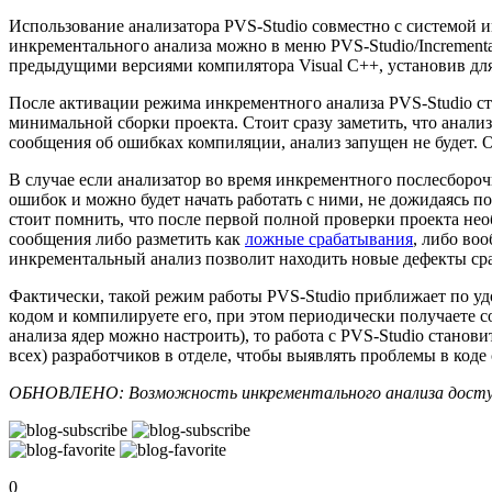
Использование анализатора PVS-Studio совместно с системой
инкрементального анализа можно в меню PVS-Studio/Incremental A
предыдущими версиями компилятора Visual C++, установив дл
После активации режима инкрементного анализа PVS-Studio ст
минимальной сборки проекта. Стоит сразу заметить, что анали
сообщения об ошибках компиляции, анализ запущен не будет. 
В случае если анализатор во время инкрементного послесбороч
ошибок и можно будет начать работать с ними, не дожидаясь
стоит помнить, что после первой полной проверки проекта нео
сообщения либо разметить как
ложные срабатывания
, либо во
инкрементальный анализ позволит находить новые дефекты сра
Фактически, такой режим работы PVS-Studio приближает по удоб
кодом и компилируете его, при этом периодически получаете с
анализа ядер можно настроить), то работа с PVS-Studio станов
всех) разработчиков в отделе, чтобы выявлять проблемы в коде
ОБНОВЛЕНО: Возможность инкрементального анализа доступна для
0