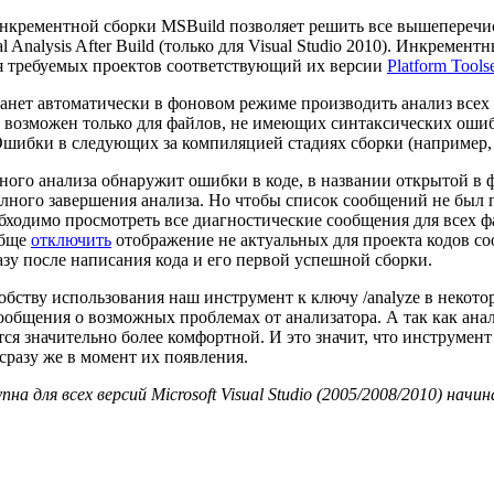
 инкрементной сборки MSBuild позволяет решить все вышепереч
nalysis After Build (только для Visual Studio 2010). Инкрементн
я требуемых проектов соответствующий их версии
Platform Tools
анет автоматически в фоновом режиме производить анализ всех
з возможен только для файлов, не имеющих синтаксических ошибо
Ошибки в следующих за компиляцией стадиях сборки (например,
ного анализа обнаружит ошибки в коде, в названии открытой в 
 полного завершения анализа. Но чтобы список сообщений не б
бходимо просмотреть все диагностические сообщения для всех ф
обще
отключить
отображение не актуальных для проекта кодов со
зу после написания кода и его первой успешной сборки.
ству использования наш инструмент к ключу /analyze в некоторы
ообщения о возможных проблемах от анализатора. А так как анал
ится значительно более комфортной. И это значит, что инструме
 сразу же в момент их появления.
 всех версий Microsoft Visual Studio (2005/2008/2010) начиная