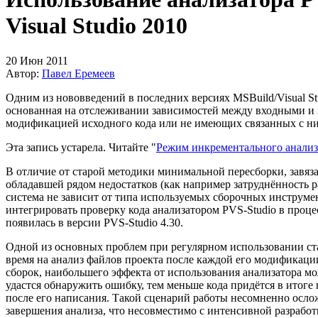
Visual Studio 2010
20 Июн 2011
Автор:
Павел Еремеев
Одним из нововведений в последних версиях MSBuild/Visual St
основанная на отслеживании зависимостей между входными и 
модификацией исходного кода или не имеющих связанных с н
Эта запись устарела. Читайте "
Режим инкрементального анализ
В отличие от старой методики минимальной пересборки, завяза
обладавшей рядом недостатков (как например затруднённость 
система не зависит от типа используемых сборочных инструмен
интегрировать проверку кода анализатором PVS-Studio в проце
появилась в версии PVS-Studio 4.30.
Одной из основных проблем при регулярном использовании ста
время на анализ файлов проекта после каждой его модификаци
сборок, наибольшего эффекта от использования анализатора мо
удастся обнаружить ошибку, тем меньше кода придётся в итоге
после его написания. Такой сценарий работы несомненно осл
завершения анализа, что несовместимо с интенсивной разработ