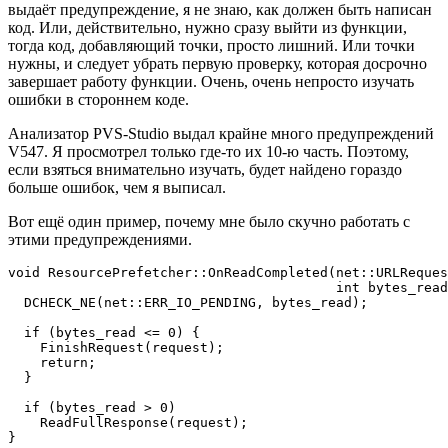
выдаёт предупреждение, я не знаю, как должен быть написан
код. Или, действительно, нужно сразу выйти из функции,
тогда код, добавляющий точки, просто лишний. Или точки
нужны, и следует убрать первую проверку, которая досрочно
завершает работу функции. Очень, очень непросто изучать
ошибки в стороннем коде.
Анализатор PVS-Studio выдал крайне много предупреждений
V547. Я просмотрел только где-то их 10-ю часть. Поэтому,
если взяться внимательно изучать, будет найдено гораздо
больше ошибок, чем я выписал.
Вот ещё один пример, почему мне было скучно работать с
этими предупреждениями.
void ResourcePrefetcher::OnReadCompleted(net::URLReques
                                         int bytes_read
  DCHECK_NE(net::ERR_IO_PENDING, bytes_read);

  if (bytes_read <= 0) {

    FinishRequest(request);

    return;

  }

  if (bytes_read > 0)

    ReadFullResponse(request);

}