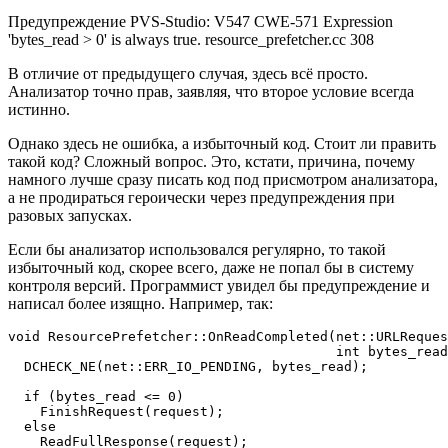
Предупреждение PVS-Studio: V547 CWE-571 Expression
'bytes_read > 0' is always true. resource_prefetcher.cc 308
В отличие от предыдущего случая, здесь всё просто.
Анализатор точно прав, заявляя, что второе условие всегда
истинно.
Однако здесь не ошибка, а избыточный код. Стоит ли править
такой код? Сложный вопрос. Это, кстати, причина, почему
намного лучше сразу писать код под присмотром анализатора,
а не продираться героически через предупреждения при
разовых запусках.
Если бы анализатор использовался регулярно, то такой
избыточный код, скорее всего, даже не попал бы в систему
контроля версий. Программист увидел бы предупреждение и
написал более изящно. Например, так:
void ResourcePrefetcher::OnReadCompleted(net::URLReques
                                         int bytes_read
  DCHECK_NE(net::ERR_IO_PENDING, bytes_read);

  if (bytes_read <= 0)

    FinishRequest(request);

  else

    ReadFullResponse(request);
