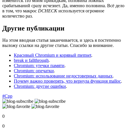
изменится. По моим прикидкам, половина ложных
срабатываний сразу исчезнет. Да, именно половина. Всё дело
в том, что макрос
DCHECK
используется огромное
количество раз.
Другие публикации
На этом вводная статья заканчивается, и здесь я постепенно
выложу ссылки на другие статьи. Спасибо за внимание.
Красивый Chromium и корявый memset
.
break и fallthrough
.
Chromium: утечки памяти
.
Chromium: опечатки
.
Chromium: использование недостоверных данных
.
Почему важно проверять, что вернула функция malloc
.
Chromium: другие ошибки
.
#Cpp
0
0