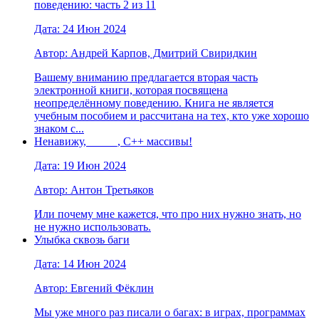
поведению: часть 2 из 11
Дата: 24 Июн 2024
Автор: Андрей Карпов, Дмитрий Свиридкин
Вашему вниманию предлагается вторая часть
электронной книги, которая посвящена
неопределённому поведению. Книга не является
учебным пособием и рассчитана на тех, кто уже хорошо
знаком с...
Ненавижу, _____, C++ массивы!
Дата: 19 Июн 2024
Автор: Антон Третьяков
Или почему мне кажется, что про них нужно знать, но
не нужно использовать.
Улыбка сквозь баги
Дата: 14 Июн 2024
Автор: Евгений Фёклин
Мы уже много раз писали о багах: в играх, программах