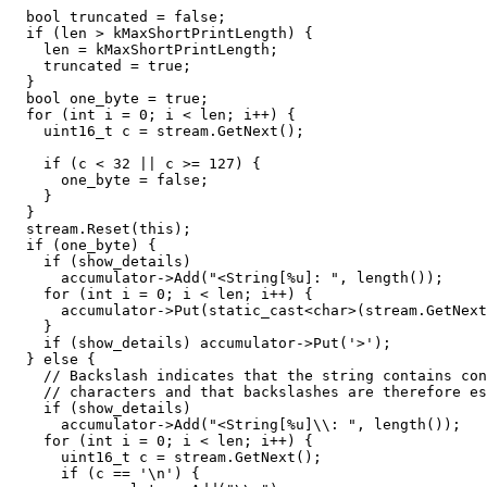
  bool truncated = false;

  if (len > kMaxShortPrintLength) {

    len = kMaxShortPrintLength;

    truncated = true;

  }

  bool one_byte = true;

  for (int i = 0; i < len; i++) {

    uint16_t c = stream.GetNext();

    if (c < 32 || c >= 127) {

      one_byte = false;

    }

  }

  stream.Reset(this);

  if (one_byte) {

    if (show_details)

      accumulator->Add("<String[%u]: ", length());

    for (int i = 0; i < len; i++) {

      accumulator->Put(static_cast<char>(stream.GetNext
    }

    if (show_details) accumulator->Put('>');

  } else {

    // Backslash indicates that the string contains con
    // characters and that backslashes are therefore es
    if (show_details)

      accumulator->Add("<String[%u]\\: ", length());

    for (int i = 0; i < len; i++) {

      uint16_t c = stream.GetNext();

      if (c == '\n') {
