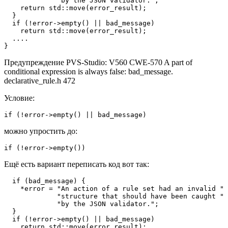
             "by the JSON validator.";

    return std::move(error_result);

  }

  if (!error->empty() || bad_message)                  
    return std::move(error_result);

  ....

}
Предупреждение PVS-Studio: V560 CWE-570 A part of
conditional expression is always false: bad_message.
declarative_rule.h 472
Условие:
if (!error->empty() || bad_message)
можно упростить до:
if (!error->empty())
Ещё есть вариант переписать код вот так:
  if (bad_message) {

    *error = "An action of a rule set had an invalid "

             "structure that should have been caught "

             "by the JSON validator.";

  }

  if (!error->empty() || bad_message)

    return std::move(error_result);