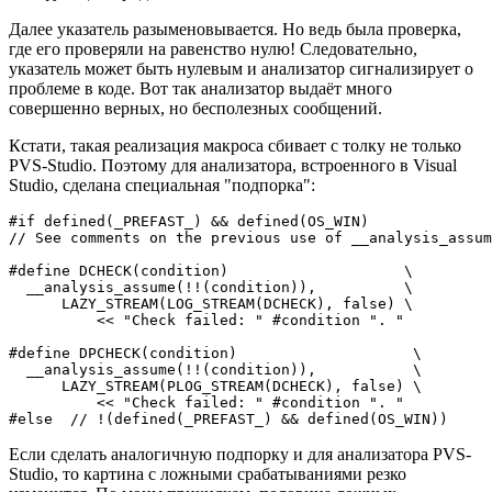
Далее указатель разыменовывается. Но ведь была проверка,
где его проверяли на равенство нулю! Следовательно,
указатель может быть нулевым и анализатор сигнализирует о
проблеме в коде. Вот так анализатор выдаёт много
совершенно верных, но бесполезных сообщений.
Кстати, такая реализация макроса сбивает с толку не только
PVS-Studio. Поэтому для анализатора, встроенного в Visual
Studio, сделана специальная "подпорка":
#if defined(_PREFAST_) && defined(OS_WIN)

// See comments on the previous use of __analysis_assum
#define DCHECK(condition)                    \

  __analysis_assume(!!(condition)),          \

      LAZY_STREAM(LOG_STREAM(DCHECK), false) \

          << "Check failed: " #condition ". "

#define DPCHECK(condition)                    \

  __analysis_assume(!!(condition)),           \

      LAZY_STREAM(PLOG_STREAM(DCHECK), false) \

          << "Check failed: " #condition ". "

#else  // !(defined(_PREFAST_) && defined(OS_WIN))
Если сделать аналогичную подпорку и для анализатора PVS-
Studio, то картина с ложными срабатываниями резко