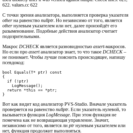
622. values.cc 622
С точки зрения анализатора, выполняется проверка указателя
other
на равенство
nullptr
. Но независимо от того, является
other
нулевым указателем или нет, далее произойдёт его
разыменование. Подобные действия анализатор считает
подозрительными.
Макрос
DCHECK
является разновидностью
assert
-макросов.
Но если про
assert
анализатор знает, то что такое
DCHECK
–
не понимает. Чтобы лучше пояснить происходящее, напишу
псевдокод:
bool Equals(T* ptr) const

{

  if (!ptr)

    LogMessage();

  return *this == *ptr;

}
Вот как видит код анализатор PVS-Studio. Вначале указатель
проверяется на равенство
nullptr
. Если указатель нулевой, то
вызывается функция
LogMessage
. При этом функция не
помечена как не возвращающая управление. Значит,
независимо от того, является ли
ptr
нулевым указателем или
нет, функция продолжит выполняться.