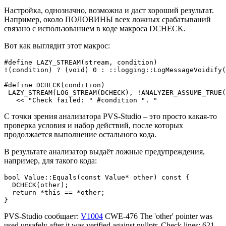
Настройка, однозначно, возможна и даст хороший результат.
Например, около ПОЛОВИНЫ всех ложных срабатываний
связано с использованием в коде макроса DCHECK.
Вот как выглядит этот макрос:
#define LAZY_STREAM(stream, condition)                 
!(condition) ? (void) 0 : ::logging::LogMessageVoidify(
#define DCHECK(condition)                              
 LAZY_STREAM(LOG_STREAM(DCHECK), !ANALYZER_ASSUME_TRUE(
   << "Check failed: " #condition ". "
С точки зрения анализатора PVS-Studio – это просто какая-то
проверка условия и набор действий, после которых
продолжается выполнение остального кода.
В результате анализатор выдаёт ложные предупреждения,
например, для такого кода:
bool Value::Equals(const Value* other) const {

  DCHECK(other);

  return *this == *other;

}
PVS-Studio сообщает:
V1004
CWE-476 The 'other' pointer was
used unsafely after it was verified against nullptr. Check lines: 621,