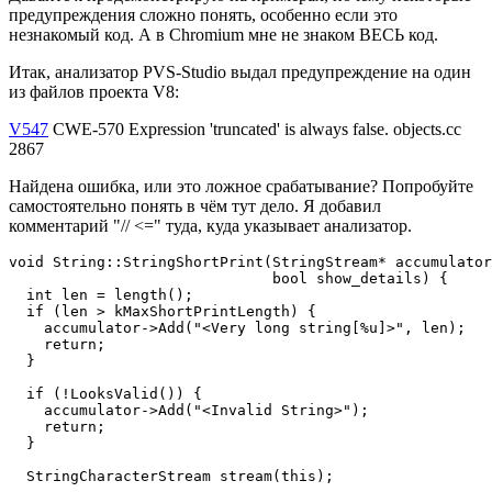
предупреждения сложно понять, особенно если это
незнакомый код. А в Chromium мне не знаком ВЕСЬ код.
Итак, анализатор PVS-Studio выдал предупреждение на один
из файлов проекта V8:
V547
CWE-570 Expression 'truncated' is always false. objects.cc
2867
Найдена ошибка, или это ложное срабатывание? Попробуйте
самостоятельно понять в чём тут дело. Я добавил
комментарий "// <=" туда, куда указывает анализатор.
void String::StringShortPrint(StringStream* accumulator
                              bool show_details) {

  int len = length();

  if (len > kMaxShortPrintLength) {

    accumulator->Add("<Very long string[%u]>", len);

    return;

  }

  if (!LooksValid()) {

    accumulator->Add("<Invalid String>");

    return;

  }

  StringCharacterStream stream(this);
