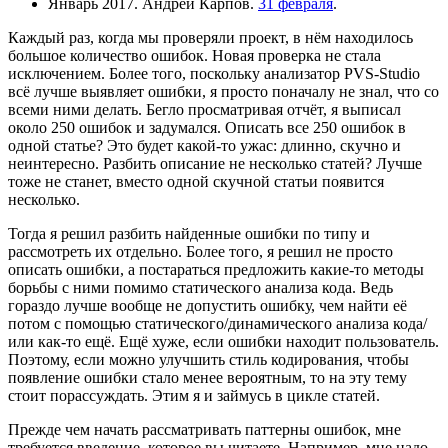
Январь 2017. Андрей Карпов.
31 февраля
.
Каждый раз, когда мы проверяли проект, в нём находилось
большое количество ошибок. Новая проверка не стала
исключением. Более того, поскольку анализатор PVS-Studio
всё лучше выявляет ошибки, я просто поначалу не знал, что со
всеми ними делать. Бегло просматривая отчёт, я выписал
около 250 ошибок и задумался. Описать все 250 ошибок в
одной статье? Это будет какой-то ужас: длинно, скучно и
неинтересно. Разбить описание не несколько статей? Лучше
тоже не станет, вместо одной скучной статьи появится
несколько.
Тогда я решил разбить найденные ошибки по типу и
рассмотреть их отдельно. Более того, я решил не просто
описать ошибки, а постараться предложить какие-то методы
борьбы с ними помимо статического анализа кода. Ведь
гораздо лучше вообще не допустить ошибку, чем найти её
потом с помощью статического/динамического анализа кода/
или как-то ещё. Ещё хуже, если ошибки находит пользователь.
Поэтому, если можно улучшить стиль кодирования, чтобы
появление ошибки стало менее вероятным, то на эту тему
стоит порассуждать. Этим я и займусь в цикле статей.
Прежде чем начать рассматривать паттерны ошибок, мне
требуется введение, которое вы читаете. Например, мне надо