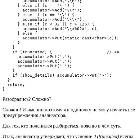
        accumulator->Add("\\n");

      } else if (c == '\r') {

        accumulator->Add("\\r");

      } else if (c == '\\') {

        accumulator->Add("\\\\");

      } else if (c < 32 || c > 126) {

        accumulator->Add("\\x%02x", c);

      } else {

        accumulator->Put(static_cast<char>(c));

      }

    }

    if (truncated) {                      // <=

      accumulator->Put('.');

      accumulator->Put('.');

      accumulator->Put('.');

    }

    if (show_details) accumulator->Put('>');

  }

  return;

}
Разобрались? Сложно?
Сложно! И именно поэтому я в одиночку не могу изучить все
предупреждения анализатора.
Для тех, кто поленился разбираться, поясню в чём суть.
Итак, анализатор утверждает, что условие
if (truncated)
всегда