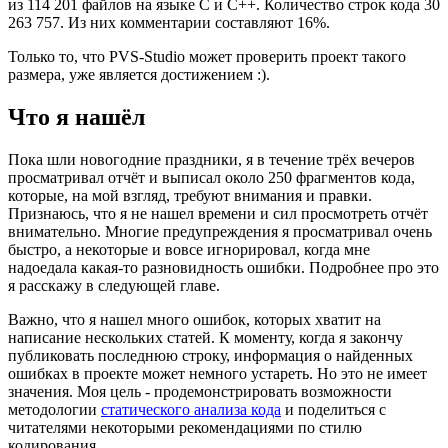
из 114 201 файлов на языке C и C++. Количество строк кода 30
263 757. Из них комментарии составляют 16%.
Только то, что PVS-Studio может проверить проект такого
размера, уже является достижением :).
Что я нашёл
Пока шли новогодние праздники, я в течение трёх вечеров
просматривал отчёт и выписал около 250 фрагментов кода,
которые, на мой взгляд, требуют внимания и правки.
Признаюсь, что я не нашел времени и сил просмотреть отчёт
внимательно. Многие предупреждения я просматривал очень
быстро, а некоторые и вовсе игнорировал, когда мне
надоедала какая-то разновидность ошибки. Подробнее про это
я расскажу в следующей главе.
Важно, что я нашел много ошибок, которых хватит на
написание нескольких статей. К моменту, когда я закончу
публиковать последнюю строку, информация о найденных
ошибках в проекте может немного устареть. Но это не имеет
значения. Моя цель - продемонстрировать возможности
методологии
статического анализа кода
и поделиться с
читателями некоторыми рекомендациями по стилю
кодирования.