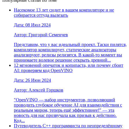
Популярные статьи по теме
Насекомое 13 лет сидит в вашем компиляторе и не
собирается оттуда вылезать
Дата: 08 Июл 2024
Автор: Григорий Семенчев
Представим, что у вас идеальный проект. Таски пилятся,
компилятор компилирует, статические анализаторы
анализируют, релизы релизятся. В какой-то момент вы
принимаете волевое решение открыть древний...
12 мгновений опечаток и копипаста, или почему сбоит
AI: проверяем код OpenVINO
Дата: 26 Июн 2024
Автор: Алексей Горшков
"OpenVINO — набор инструментов, позволяющий
проводить глубокое обучение AI для взаимодействия с
реальным миром, теперь ещё эффективнее!" — эта
новость для нас прозвучала как призыв к действию.
Код...
Путеводитель C++ программиста по неопределённому