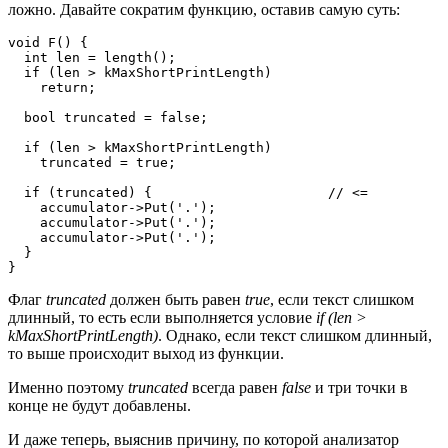
ложно. Давайте сократим функцию, оставив самую суть:
void F() {

  int len = length();

  if (len > kMaxShortPrintLength)

    return;

  bool truncated = false;

  if (len > kMaxShortPrintLength)

    truncated = true;

  if (truncated) {                      // <=

    accumulator->Put('.');

    accumulator->Put('.');

    accumulator->Put('.');

  }

}
Флаг
truncated
должен быть равен
true
, если текст слишком
длинный, то есть если выполняется условие
if (len >
kMaxShortPrintLength)
. Однако, если текст слишком длинный,
то выше происходит выход из функции.
Именно поэтому
truncated
всегда равен
false
и три точки в
конце не будут добавлены.
И даже теперь, выяснив причину, по которой анализатор