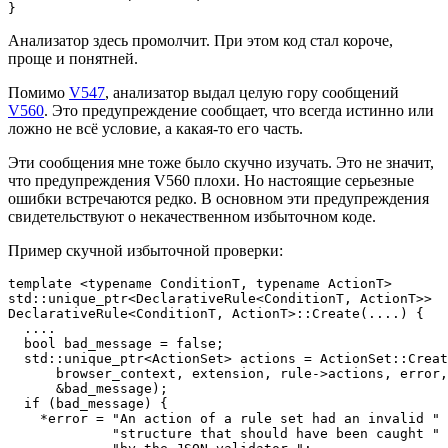
}
Анализатор здесь промолчит. При этом код стал короче,
проще и понятней.
Помимо
V547
, анализатор выдал целую гору сообщений
V560
. Это предупреждение сообщает, что всегда истинно или
ложно не всё условие, а какая-то его часть.
Эти сообщения мне тоже было скучно изучать. Это не значит,
что предупреждения V560 плохи. Но настоящие серьезные
ошибки встречаются редко. В основном эти предупреждения
свидетельствуют о некачественном избыточном коде.
Пример скучной избыточной проверки:
template <typename ConditionT, typename ActionT>

std::unique_ptr<DeclarativeRule<ConditionT, ActionT>>

DeclarativeRule<ConditionT, ActionT>::Create(....) {

  ....

  bool bad_message = false;                            
  std::unique_ptr<ActionSet> actions = ActionSet::Creat
      browser_context, extension, rule->actions, error,

      &bad_message);                                   
  if (bad_message) {                                   
    *error = "An action of a rule set had an invalid "

             "structure that should have been caught "
