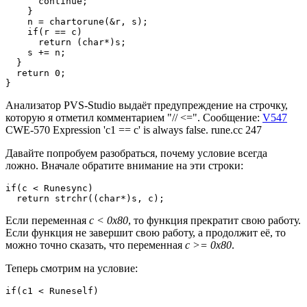
      continue;

    }

    n = chartorune(&r, s);

    if(r == c)

      return (char*)s;

    s += n;

  }

  return 0;

}
Анализатор PVS-Studio выдаёт предупреждение на строчку,
которую я отметил комментарием "// <=". Сообщение:
V547
CWE-570 Expression 'c1 == c' is always false. rune.cc 247
Давайте попробуем разобраться, почему условие всегда
ложно. Вначале обратите внимание на эти строки:
if(c < Runesync)

  return strchr((char*)s, c);
Если переменная
c < 0x80
, то функция прекратит свою работу.
Если функция не завершит свою работу, а продолжит её, то
можно точно сказать, что переменная
c >= 0x80
.
Теперь смотрим на условие:
if(c1 < Runeself)