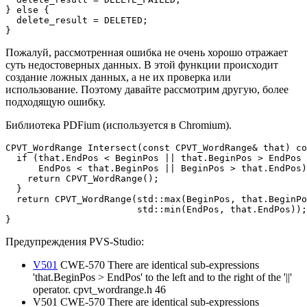
} else {

  delete_result = DELETED;

}
Пожалуй, рассмотренная ошибка не очень хорошо отражает
суть недостоверных данных. В этой функции происходит
создание ложных данных, а не их проверка или
использование. Поэтому давайте рассмотрим другую, более
подходящую ошибку.
Библиотека PDFium (используется в Chromium).
CPVT_WordRange Intersect(const CPVT_WordRange& that) co
  if (that.EndPos < BeginPos || that.BeginPos > EndPos 
      EndPos < that.BeginPos || BeginPos > that.EndPos)
    return CPVT_WordRange();

  }

  return CPVT_WordRange(std::max(BeginPos, that.BeginPo
                        std::min(EndPos, that.EndPos));

}
Предупреждения PVS-Studio:
V501
CWE-570 There are identical sub-expressions
'that.BeginPos > EndPos' to the left and to the right of the '||'
operator. cpvt_wordrange.h 46
V501 CWE-570 There are identical sub-expressions