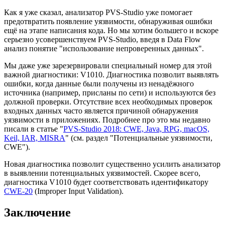
Как я уже сказал, анализатор PVS-Studio уже помогает
предотвратить появление уязвимости, обнаруживая ошибки
ещё на этапе написания кода. Но мы хотим большего и вскоре
серьезно усовершенствуем PVS-Studio, введя в Data Flow
анализ понятие "использование непроверенных данных".
Мы даже уже зарезервировали специальный номер для этой
важной диагностики: V1010. Диагностика позволит выявлять
ошибки, когда данные были получены из ненадёжного
источника (например, присланы по сети) и используются без
должной проверки. Отсутствие всех необходимых проверок
входных данных часто является причиной обнаружения
уязвимости в приложениях. Подробнее про это мы недавно
писали в статье "
PVS-Studio 2018: CWE, Java, RPG, macOS,
Keil, IAR, MISRA
" (см. раздел "Потенциальные уязвимости,
CWE").
Новая диагностика позволит существенно усилить анализатор
в выявлении потенциальных уязвимостей. Скорее всего,
диагностика V1010 будет соответствовать идентификатору
CWE-20
(Improper Input Validation).
Заключение