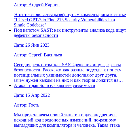
Автор: Андрей Карпов
Этот текст является развёрнутым комментарием к статье
"I Used GPT-3 to Find 213 Security Vulnerabilities in a
Single Codebase".
Под капотом SAST: как инструменты анализа кода ищут
дефекты безопасности
Дата: 26 Янв 2023
Автор: Сергей Васильев
Сегодня речь о том, как SAST-решения ищут дефекты
безопасности. Расскажу, как разные подходы к поиску
потенциальных уязвимостей дополняют друг друга,
зачем нужен каждый из них и как теория ложится на…
Атака Trojan Source: скрытые уязвимости
Дата: 15 Апр 2022
Автор: Гость
Мы представляем новый тип атаки для внедрения в
исходный код вредоносных изменений, по-разному
выглядящих для компилятора и человека. Такая атака