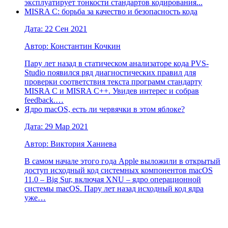
эксплуатирует тонкости стандартов кодирования...
MISRA C: борьба за качество и безопасность кода
Дата: 22 Сен 2021
Автор: Константин Кочкин
Пару лет назад в статическом анализаторе кода PVS-
Studio появился ряд диагностических правил для
проверки соответствия текста программ стандарту
MISRA C и MISRA C++. Увидев интерес и собрав
feedback.…
Ядро macOS, есть ли червячки в этом яблоке?
Дата: 29 Мар 2021
Автор: Виктория Ханиева
В самом начале этого года Apple выложили в открытый
доступ исходный код системных компонентов macOS
11.0 – Big Sur, включая XNU – ядро операционной
системы macOS. Пару лет назад исходный код ядра
уже…