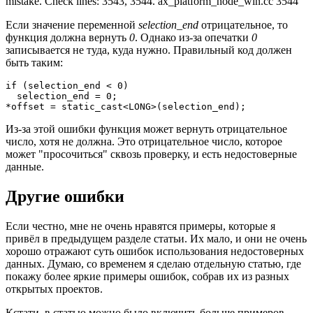
mistake. Check lines: 3543, 3544. ax_platform_node_win.cc 3544
Если значение переменной
selection_end
отрицательное, то
функция должна вернуть
0
. Однако из-за опечатки
0
записывается не туда, куда нужно. Правильный код должен
быть таким:
if (selection_end < 0)

  selection_end = 0;

*offset = static_cast<LONG>(selection_end);
Из-за этой ошибки функция может вернуть отрицательное
число, хотя не должна. Это отрицательное число, которое
может "просочиться" сквозь проверку, и есть недостоверные
данные.
Другие ошибки
Если честно, мне не очень нравятся примеры, которые я
привёл в предыдущем разделе статьи. Их мало, и они не очень
хорошо отражают суть ошибок использования недостоверных
данных. Думаю, со временем я сделаю отдельную статью, где
покажу более яркие примеры ошибок, собрав их из разных
открытых проектов.
Кстати, в статью можно было включить больше примеров