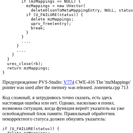
        if (mzMappings == NULL) {

          mzMappings = new UVector(

            deleteOlsonToMetaMappingEntry, NULL, status
          if (U_FAILURE(status)) {

            delete mzMappings;

            uprv_free(entry);

            break;

          }

        }

        ....

      }

      ....

    }

  }

  ures_close(rb);

  return mzMappings;

}
Предупреждение PVS-Studio:
V774
CWE-416 The 'mzMappings'
pointer was used after the memory was released. zonemeta.cpp 713
Код сложный, я затрудняюсь точно сказать, есть здесь
настоящая ошибка или нет. Однако, насколько я понял,
возможна ситуация, когда функция вернёт указатель на уже
освобождённый блок памяти. Правильный обработчик
некорректного статуса должен обнулять указатель:
if (U_FAILURE(status)) {
