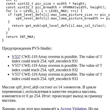
  const uint32_t pic_size = width * height;

  const uint32_t pic_breadth = VPXMAX(width, height);

  for (i = LEVEL_1; i < LEVEL_MAX; ++i) {

   if (vp9_level_defs[i].max_luma_picture_size >= pic_s
       vp9_level_defs[i].max_luma_picture_breadth >= pi
   {

     return get_msb(vp9_level_defs[i].max_col_tiles);

   }

  }

  return INT_MAX;

}
Предупреждения PVS-Studio:
V557
CWE-119 Array overrun is possible. The value of 'i'
index could reach 254. vp9_encoder.h 931
V557 CWE-119 Array overrun is possible. The value of 'i'
index could reach 254. vp9_encoder.h 932
V557 CWE-119 Array overrun is possible. The value of 'i'
index could reach 254. vp9_encoder.h 933
Массив
vp9_level_defs
состоит из 14 элементов. В цикле
переменная
i
, используемая в качестве индекса массива,
изменяется от 0 до 254. Итог: происходит выход за границу
массива.
Хорошо, если этот код приведёт к
Access Violation
. Но на