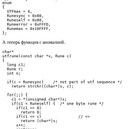
enum

{

  UTFmax = 4,

  Runesync = 0x80,

  Runeself = 0x80,

  Runeerror = 0xFFFD,

  Runemax = 0x10FFFF,

};
А теперь функция с аномалией.
char*

utfrune(const char *s, Rune c)

{

  long c1;

  Rune r;

  int n;

  if(c < Runesync)    /* not part of utf sequence */

    return strchr((char*)s, c);

  for(;;) {

    c1 = *(unsigned char*)s;

    if(c1 < Runeself) {  /* one byte rune */

      if(c1 == 0)

        return 0;

      if(c1 == c)                // <=

        return (char*)s;

      s++;
