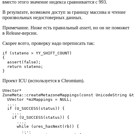
вместо этого значение индекса сравнивается с 993.
В результате, возможен доступ за границу массива и чтение
произвольных недостоверных данных.
Примечание. Ниже есть правильный
assert
, но он не поможет
в Release-версии.
Скорее всего, проверку надо переписать так:
if (stateno > YY_SHIFT_COUNT)

{

  assert(false);

  return stateno;

}
Проект ICU (используется в Chromium).
UVector*

ZoneMeta::createMetazoneMappings(const UnicodeString &t
  UVector *mzMappings = NULL;

  ....

  if (U_SUCCESS(status)) {

    ....

    if (U_SUCCESS(status)) {

      ....

      while (ures_hasNext(rb)) {

        ....
