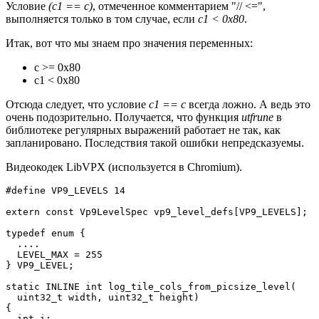
Условие
(c1 == c)
, отмеченное комментарием "// <=",
выполняется только в том случае, если
c1 < 0x80
.
Итак, вот что мы знаем про значения переменных:
c >= 0x80
c1 < 0x80
Отсюда следует, что условие
c1 == c
всегда ложно. А ведь это
очень подозрительно. Получается, что функция
utfrune
в
библиотеке регулярных выражений работает не так, как
запланировано. Последствия такой ошибки непредсказуемы.
Видеокодек LibVPX (используется в Chromium).
#define VP9_LEVELS 14

extern const Vp9LevelSpec vp9_level_defs[VP9_LEVELS];

typedef enum {

  ....

  LEVEL_MAX = 255

} VP9_LEVEL;

static INLINE int log_tile_cols_from_picsize_level(

  uint32_t width, uint32_t height)

{

  int i;
