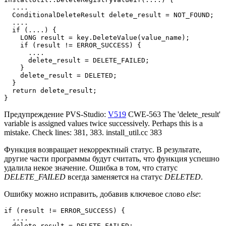
  ....

  ConditionalDeleteResult delete_result = NOT_FOUND;

  ....

  if (....) {

    LONG result = key.DeleteValue(value_name);

    if (result != ERROR_SUCCESS) {

      ....

      delete_result = DELETE_FAILED;

    }

    delete_result = DELETED;

  }

  return delete_result;

}
Предупреждение PVS-Studio:
V519
CWE-563 The 'delete_result'
variable is assigned values twice successively. Perhaps this is a
mistake. Check lines: 381, 383. install_util.cc 383
Функция возвращает некорректный статус. В результате,
другие части программы будут считать, что функция успешно
удалила некое значение. Ошибка в том, что статус
DELETE_FAILED
всегда заменяется на статус
DELETED
.
Ошибку можно исправить, добавив ключевое слово
else
:
if (result != ERROR_SUCCESS) {

  ....

  delete_result = DELETE_FAILED;
