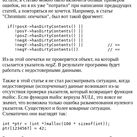
ошибок, но я их уже "потратил" при написании предыдущих
статей, а повторяться не хочется. Например, в статье
"Chromium: опечатки", был вот такой фрагмент:
  if(!posX->hasDirtyContents() ||

     !posY->hasDirtyContents() ||

     !posZ->hasDirtyContents() ||

     !negX->hasDirtyContents() ||

     !negY->hasDirtyContents() ||          // <=

     !negY->hasDirtyContents())            // <=
Из-за этой опечатки не проверяется объект, на который
ссылается указатель
negZ
. В результате программа будет
работать с недостоверными данными.
Также в этой статье я не стал рассматривать ситуации, когда
недостоверные (испорченные) данные возникают из-за
отсутствия проверки указателя, который возвращает функция
malloc
. Если функция
malloc
вернула
NULL,
это вовсе не
значит, что возможна только ошибка разыменования нулевого
указателя. Существуют и более коварные ситуации.
Схематично они выглядят так:
int *ptr = (int *)malloc(100 * sizeof(int));

ptr[1234567] = 42;