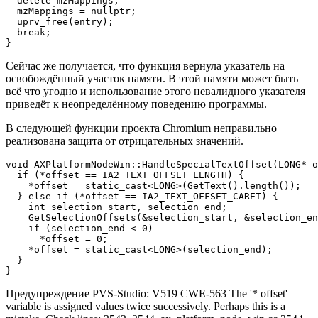
  delete mzMappings;

  mzMappings = nullptr;

  uprv_free(entry);

  break;

}
Сейчас же получается, что функция вернула указатель на
освобождённый участок памяти. В этой памяти может быть
всё что угодно и использование этого невалидного указателя
приведёт к неопределённому поведению программы.
В следующей функции проекта Chromium неправильно
реализована защита от отрицательных значений.
void AXPlatformNodeWin::HandleSpecialTextOffset(LONG* o
  if (*offset == IA2_TEXT_OFFSET_LENGTH) {

    *offset = static_cast<LONG>(GetText().length());

  } else if (*offset == IA2_TEXT_OFFSET_CARET) {

    int selection_start, selection_end;

    GetSelectionOffsets(&selection_start, &selection_en
    if (selection_end < 0)

      *offset = 0;

    *offset = static_cast<LONG>(selection_end);

  }

}
Предупреждение PVS-Studio: V519 CWE-563 The '* offset'
variable is assigned values twice successively. Perhaps this is a