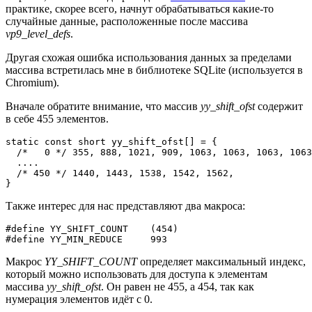
практике, скорее всего, начнут обрабатываться какие-то
случайные данные, расположенные после массива
vp9_level_defs
.
Другая схожая ошибка использования данных за пределами
массива встретилась мне в библиотеке SQLite (используется в
Chromium).
Вначале обратите внимание, что массив
yy_shift_ofst
содержит
в себе 455 элементов.
static const short yy_shift_ofst[] = {

  /*   0 */ 355, 888, 1021, 909, 1063, 1063, 1063, 1063
  ....

  /* 450 */ 1440, 1443, 1538, 1542, 1562,

}
Также интерес для нас представляют два макроса:
#define YY_SHIFT_COUNT    (454)

#define YY_MIN_REDUCE     993
Макрос
YY_SHIFT_COUNT
определяет максимальный индекс,
который можно использовать для доступа к элементам
массива
yy_shift_ofst
. Он равен не 455, а 454, так как
нумерация элементов идёт с 0.