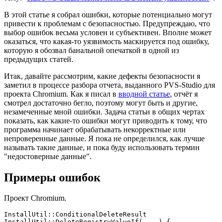
В этой статье я собрал ошибки, которые потенциально могут
привести к проблемам с безопасностью. Предупреждаю, что
выбор ошибок весьма условен и субъективен. Вполне может
оказаться, что какая-то уязвимость маскируется под ошибку,
которую я обозвал банальной опечаткой в одной из
предыдущих статей.
Итак, давайте рассмотрим, какие дефекты безопасности я
заметил в процессе разбора отчета, выданного PVS-Studio для
проекта Chromium. Как я писал в
вводной статье
, отчёт я
смотрел достаточно бегло, поэтому могут быть и другие,
незамеченные мной ошибки. Задача статьи в общих чертах
показать, как какие-то ошибки могут приводить к тому, что
программа начинает обрабатывать некорректные или
непроверенные данные. Я пока не определился, как лучше
называть такие данные, и пока буду использовать термин
"недостоверные данные".
Примеры ошибок
Проект Chromium.
InstallUtil::ConditionalDeleteResult

InstallUtil::DeleteRegistryValueIf(....) {
