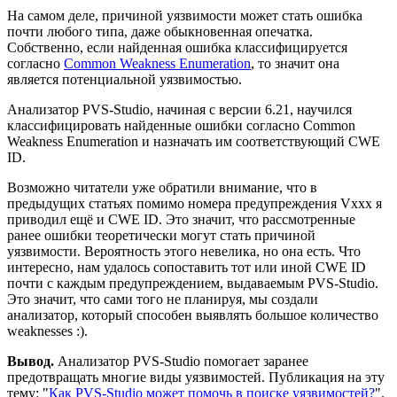
На самом деле, причиной уязвимости может стать ошибка
почти любого типа, даже обыкновенная опечатка.
Собственно, если найденная ошибка классифицируется
согласно
Common Weakness Enumeration
, то значит она
является потенциальной уязвимостью.
Анализатор PVS-Studio, начиная с версии 6.21, научился
классифицировать найденные ошибки согласно Common
Weakness Enumeration и назначать им соответствующий CWE
ID.
Возможно читатели уже обратили внимание, что в
предыдущих статьях помимо номера предупреждения Vxxx я
приводил ещё и CWE ID. Это значит, что рассмотренные
ранее ошибки теоретически могут стать причиной
уязвимости. Вероятность этого невелика, но она есть. Что
интересно, нам удалось сопоставить тот или иной CWE ID
почти с каждым предупреждением, выдаваемым PVS-Studio.
Это значит, что сами того не планируя, мы создали
анализатор, который способен выявлять большое количество
weaknesses :).
Вывод.
Анализатор PVS-Studio помогает заранее
предотвращать многие виды уязвимостей. Публикация на эту
тему: "
Как PVS-Studio может помочь в поиске уязвимостей?
".