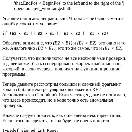
'that.EndPos < BeginPos' to the left and to the right of the '||'
operator. cpvt_wordrange.h 46
Условие написано неправильно. Чтобы легче было заметить
ошибку, сократим условие:
if (E2 < B1 || B2 > E1 || E1 < B2 || B1 > E2)
Обратите внимание, что
(E2 < B1)
и
(B1 > E2)
, это одно и то
же. Аналогично
(B2 > E1),
это то же самое, что и
(E1 < B2)
.
Получается, что выполняются не все необходимые проверки,
и далее может быть сгенерирован некорректный диапазон,
который, в свою очередь, повлияет на функционирование
программы.
Теперь давайте рассмотрим большой и сложный фрагмент
кода из библиотеки регулярных выражений RE2
(используется в Chromium). Если честно, я даже не понимаю,
что здесь происходит, но в коде точно есть аномальная
проверка.
Вначале следует показать, как объявлены некоторые типы.
Если этого не сделать, то код будет не очень понятен.
typedef signed int Rune;
