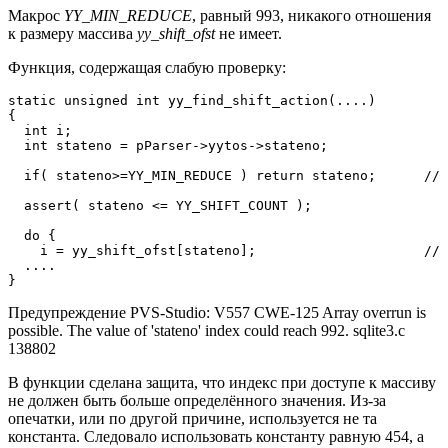
Макрос
YY_MIN_REDUCE
, равный 993, никакого отношения
к размеру массива
yy_shift_ofst
не имеет.
Функция, содержащая слабую проверку:
static unsigned int yy_find_shift_action(....)

{

  int i;

  int stateno = pParser->yytos->stateno;

  if( stateno>=YY_MIN_REDUCE ) return stateno;      // 
  assert( stateno <= YY_SHIFT_COUNT );

  do {

    i = yy_shift_ofst[stateno];                     // 
  ....

}
Предупреждение PVS-Studio: V557 CWE-125 Array overrun is
possible. The value of 'stateno' index could reach 992. sqlite3.c
138802
В функции сделана защита, что индекс при доступе к массиву
не должен быть больше определённого значения. Из-за
опечатки, или по другой причине, используется не та
константа. Следовало использовать константу равную 454, а