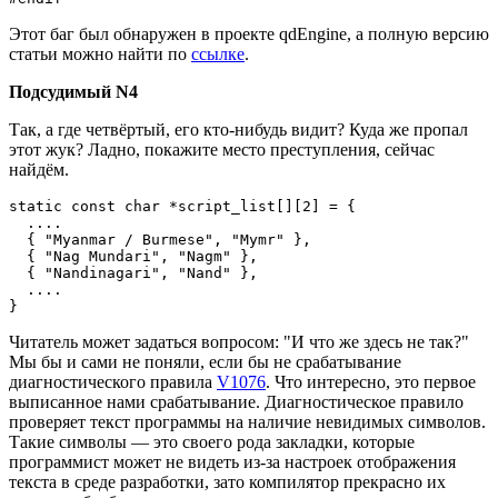
Этот баг был обнаружен в проекте qdEngine, а полную версию
статьи можно найти по
ссылке
.
Подсудимый N4
Так, а где четвёртый, его кто-нибудь видит? Куда же пропал
этот жук? Ладно, покажите место преступления, сейчас
найдём.
static const char *script_list[][2] = {

  ....

  { "Myanmar / Burmese", "Mymr" },

  { "​Nag Mundari", "Nagm" },

  { "Nandinagari", "Nand" },

  ....

}
Читатель может задаться вопросом: "И что же здесь не так?"
Мы бы и сами не поняли, если бы не срабатывание
диагностического правила
V1076
. Что интересно, это первое
выписанное нами срабатывание. Диагностическое правило
проверяет текст программы на наличие невидимых символов.
Такие символы — это своего рода закладки, которые
программист может не видеть из-за настроек отображения
текста в среде разработки, зато компилятор прекрасно их