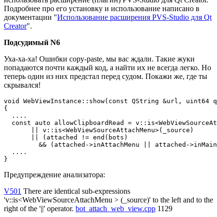
Подробнее про его установку и использование написано в
документации "
Использование расширения PVS-Studio для Qt
Creator
".
Подсудимый N6
Уха-ха-ха! Ошибки copy-paste, мы вас ждали. Такие жуки
попадаются почти каждый код, а найти их не всегда легко. Но
теперь один из них предстал перед судом. Покажи же, где ты
скрывался!
void WebViewInstance::show(const QString &url, uint64 q
{

  ....

  const auto allowClipboardRead = v::is<WebViewSourceAt
       || v::is<WebViewSourceAttachMenu>(_source)

       || (attached != end(bots)

         && (attached->inAttachMenu || attached->inMain
  ....

}
Предупреждение анализатора:
V501
There are identical sub-expressions
'v::is<WebViewSourceAttachMenu > (_source)' to the left and to the
right of the '||' operator.
bot_attach_web_view.cpp
1129