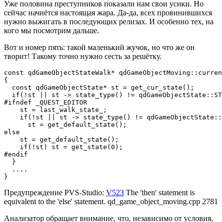
Уже половина преступников показали нам свои усики. Но
сейчас начнётся настоящая жара. Да-да, всех провинившихся
нужно выжигать в последующих релизах. И особенно тех, на
кого мы посмотрим дальше.
Вот и номер пять: такой маленький жучок, но что же он
творит! Такому точно нужно сесть за решётку.
const qdGameObjectStateWalk* qdGameObjectMoving::curren
{

  const qdGameObjectState* st = get_cur_state();

  if(!st || st -> state_type() != qdGameObjectState::ST
#ifndef _QUEST_EDITOR

    st = last_walk_state_;

    if(!st || st -> state_type() != qdGameObjectState::
      st = get_default_state();

else

    st = get_default_state();

    if(!st) st = get_state(0);

#endif

  }

  ....

}
Предупреждение PVS-Studio:
V523
The 'then' statement is
equivalent to the 'else' statement. qd_game_object_moving.cpp 2781
Анализатор обращает внимание, что, независимо от условия,