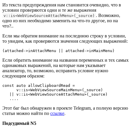
Из текста предупреждения нам становится очевидно, что в
условии проверяются одни и те же выражения
. Возможно,
v::is<WebViewSourceAttachMenu>(_source)
одно из них необходимо заменить на что-то другое, но на
что?..
Если мы обратим внимание на последнюю строку в условии,
то увидим, как проверяются значения следующих выражений:
(attached->inAttachMenu || attached->inMainMenu)
Если обратить внимание на названия переменных и тех самых
одинаковых выражений, на которые нам указывает
анализатор, то, возможно, исправить условие нужно
следующим образом:
const auto allowClipboardRead = 

      v::is<WebViewSourceMainMenu>(_source)

   || v::is<WebViewSourceAttachMenu>(_source)

   ....
Этот баг был обнаружен в проекте Telegram, а полную версию
статьи можно найти по
ссылке
.
Подсудимый N5