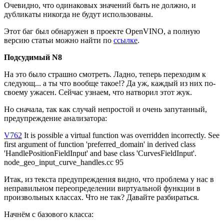
Очевидно, что одинаковых значений быть не должно, и
дубликаты никогда не будут использованы.
Этот баг был обнаружен в проекте OpenVINO, а полную
версию статьи можно найти по
ссылке
.
Подсудимый N8
На это было страшно смотреть. Ладно, теперь переходим к
следующ... а ты что вообще такое!? Да уж, каждый из них по-
своему ужасен. Сейчас узнаем, что натворил этот жук.
Но сначала, так как случай непростой и очень запутанный,
предупреждение анализатора:
V762
It is possible a virtual function was overridden incorrectly. See
first argument of function 'preferred_domain' in derived class
'HandlePositionFieldInput' and base class 'CurvesFieldInput'.
node_geo_input_curve_handles.cc 95
Итак, из текста предупреждения видно, что проблема у нас в
неправильном переопределении виртуальной функции в
произвольных классах. Что не так? Давайте разбираться.
Начнём с базового класса: