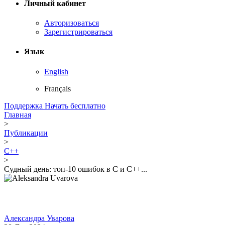
Личный кабинет
Авторизоваться
Зарегистрироваться
Язык
English
Français
Поддержка
Начать бесплатно
Главная
>
Публикации
>
C++
>
Судный день: топ-10 ошибок в C и C++...
Александра Уварова