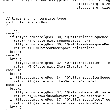
static KnownType knownClassTypeHelper(const std::string
                                      std::string::size
                                      std::string::size
{

  ....

  // Remaining non-template types

  switch (endPos - qPos)

  {

    ....

  case 30:

    if (!type.compare(qPos, 30, "QPatternist::SequenceT
      return KT_QPatternist_SequenceType_Ptr;

    if (!type.compare(qPos, 30, "QXmlStreamNamespaceDec
      return KT_QXmlStreamNamespaceDeclaration;

    break;

  case 32:

    break;                                             
    if (!type.compare(qPos, 32, "QPatternist::Item::Ite
      return KT_QPatternist_Item_Iterator_Ptr;

  case 34:

    break;                                             
    if (!type.compare(qPos, 34, "QPatternist::ItemSeque
      return KT_QPatternist_ItemSequenceCacheCell;

  case 37:

    break;                                             
    if (!type.compare(qPos, 37, "QNetworkHeadersPrivate
      return KT_QNetworkHeadersPrivate_RawHeaderPair;

    if (!type.compare(qPos, 37, "QPatternist::AccelTree
      return KT_QPatternist_AccelTree_BasicNodeData;

    break;
