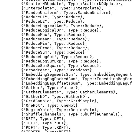
        {"ScatterNDUpdate", Type::ScatterNDUpdate},

        {"Interpolate", Type::Interpolate},

        {"RandomUniform", Type::RandomUniform},

        {"ReduceL1", Type::Reduce},

        {"ReduceL2", Type::Reduce},

        {"ReduceLogicalAnd", Type::Reduce},

        {"ReduceLogicalOr", Type::Reduce},

        {"ReduceMax", Type::Reduce},

        {"ReduceMean", Type::Reduce},

        {"ReduceMin", Type::Reduce},

        {"ReduceProd", Type::Reduce},

        {"ReduceSum", Type::Reduce},  

        {"ReduceLogSum", Type::Reduce},

        {"ReduceLogSumExp", Type::Reduce},

        {"ReduceSumSquare", Type::Reduce},

        {"Broadcast", Type::Broadcast},  

        {"EmbeddingSegmentsSum", Type::EmbeddingSegment
        {"EmbeddingBagPackedSum", Type::EmbeddingBagPac
        {"EmbeddingBagOffsetsSum", Type::EmbeddingBagOf
        {"Gather", Type::Gather},

        {"GatherElements", Type::GatherElements},

        {"GatherND", Type::GatherND},

        {"GridSample", Type::GridSample},

        {"OneHot", Type::OneHot},

        {"RegionYolo", Type::RegionYolo},

        {"ShuffleChannels", Type::ShuffleChannels},

        {"DFT", Type::DFT},

        {"IDFT", Type::DFT},

        {"RDFT", Type::RDFT},

        {"IRDFT", Type::RDFT},
