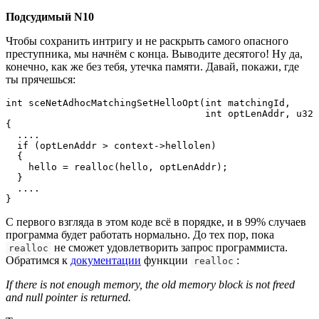
Подсудимый N10
Чтобы сохранить интригу и не раскрыть самого опасного
преступника, мы начнём с конца. Выводите десятого! Ну да,
конечно, как же без тебя, утечка памяти. Давай, покажи, где
ты прячешься:
int sceNetAdhocMatchingSetHelloOpt(int matchingId,

                                   int optLenAddr, u32 
{

  ....

  if (optLenAddr > context->hellolen)

  {

    hello = realloc(hello, optLenAddr);

  }

  ....

}
С первого взгляда в этом коде всё в порядке, и в 99% случаев
программа будет работать нормально. До тех пор, пока
не сможет удовлетворить запрос программиста.
realloc
Обратимся к
документации
функции
:
realloc
If there is not enough memory, the old memory block is not freed
and null pointer is returned.