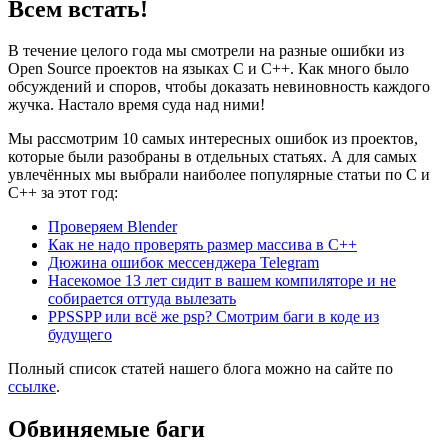
Всем встать!
В течение целого года мы смотрели на разные ошибки из
Open Source проектов на языках C и C++. Как много было
обсуждений и споров, чтобы доказать невиновность каждого
жучка. Настало время суда над ними!
Мы рассмотрим 10 самых интересных ошибок из проектов,
которые были разобраны в отдельных статьях. А для самых
увлечённых мы выбрали наиболее популярные статьи по C и
C++ за этот год:
Проверяем Blender
Как не надо проверять размер массива в С++
Дюжина ошибок мессенджера Telegram
Насекомое 13 лет сидит в вашем компиляторе и не
собирается оттуда вылезать
PPSSPP или всё же psp? Смотрим баги в коде из
будущего
Полный список статей нашего блога можно на сайте по
ссылке
.
Обвиняемые баги