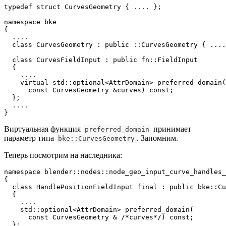
typedef struct CurvesGeometry { .... };

namespace bke

{

  ....

  class CurvesGeometry : public ::CurvesGeometry { ....
  class CurvesFieldInput : public fn::FieldInput 

  {

    ....

    virtual std::optional<AttrDomain> preferred_domain(

      const CurvesGeometry &curves) const;

  };

  ....

}
Виртуальная функция
принимает
preferred_domain
параметр типа
. Запомним.
bke::CurvesGeometry
Теперь посмотрим на наследника:
namespace blender::nodes::node_geo_input_curve_handles_
{

  class HandlePositionFieldInput final : public bke::Cu
  {

    ....

    std::optional<AttrDomain> preferred_domain(

      const CurvesGeometry & /*curves*/) const;

  };
