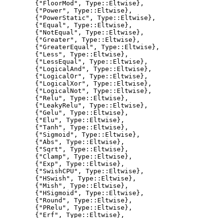
        {"FloorMod", Type::Eltwise},

        {"Power", Type::Eltwise},

        {"PowerStatic", Type::Eltwise},

        {"Equal", Type::Eltwise},

        {"NotEqual", Type::Eltwise},

        {"Greater", Type::Eltwise},

        {"GreaterEqual", Type::Eltwise},

        {"Less", Type::Eltwise},

        {"LessEqual", Type::Eltwise},

        {"LogicalAnd", Type::Eltwise},

        {"LogicalOr", Type::Eltwise},

        {"LogicalXor", Type::Eltwise},

        {"LogicalNot", Type::Eltwise},

        {"Relu", Type::Eltwise},

        {"LeakyRelu", Type::Eltwise},

        {"Gelu", Type::Eltwise},

        {"Elu", Type::Eltwise},

        {"Tanh", Type::Eltwise},

        {"Sigmoid", Type::Eltwise},

        {"Abs", Type::Eltwise},

        {"Sqrt", Type::Eltwise},

        {"Clamp", Type::Eltwise},

        {"Exp", Type::Eltwise},

        {"SwishCPU", Type::Eltwise},

        {"HSwish", Type::Eltwise},

        {"Mish", Type::Eltwise},

        {"HSigmoid", Type::Eltwise},

        {"Round", Type::Eltwise},

        {"PRelu", Type::Eltwise},

        {"Erf", Type::Eltwise},
