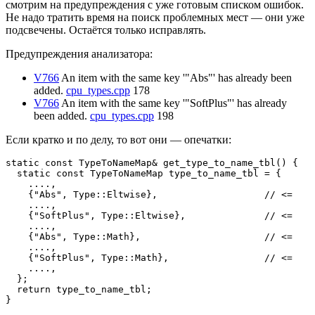
смотрим на предупреждения с уже готовым списком ошибок.
Не надо тратить время на поиск проблемных мест — они уже
подсвечены. Остаётся только исправлять.
Предупреждения анализатора:
V766
An item with the same key '"Abs"' has already been
added.
cpu_types.cpp
178
V766
An item with the same key '"SoftPlus"' has already
been added.
cpu_types.cpp
198
Если кратко и по делу, то вот они — опечатки:
static const TypeToNameMap& get_type_to_name_tbl() {

  static const TypeToNameMap type_to_name_tbl = {

    ....,

    {"Abs", Type::Eltwise},                   // <=

    ....,

    {"SoftPlus", Type::Eltwise},              // <=

    ....,

    {"Abs", Type::Math},                      // <=

    ....,

    {"SoftPlus", Type::Math},                 // <=

    ...., 

  };

  return type_to_name_tbl;

}