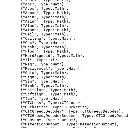
        {"Abs", Type::Math},

        {"Acos", Type::Math},

        {"Acosh", Type::Math},  

        {"Asin", Type::Math},

        {"Asinh", Type::Math},

        {"Atan", Type::Math},

        {"Atanh", Type::Math},

        {"Ceil", Type::Math},

        {"Ceiling", Type::Math},

        {"Cos", Type::Math},

        {"Cosh", Type::Math},

        {"Floor", Type::Math},

        {"HardSigmoid", Type::Math},

        {"If", Type::If},

        {"Neg", Type::Math},

        {"Reciprocal", Type::Math},

        {"Selu", Type::Math},

        {"Sign", Type::Math},

        {"Sin", Type::Math},

        {"Sinh", Type::Math},

        {"SoftPlus", Type::Math},

        {"Softsign", Type::Math},

        {"Tan", Type::Math},

        {"CTCLoss", Type::CTCLoss},

        {"Bucketize", Type::Bucketize},

        {"CTCGreedyDecoder", Type::CTCGreedyDecoder},

        {"CTCGreedyDecoderSeqLen", Type::CTCGreedyDecod
        {"CumSum", Type::CumSum},

        {"DetectionOutput", Type::DetectionOutput},
