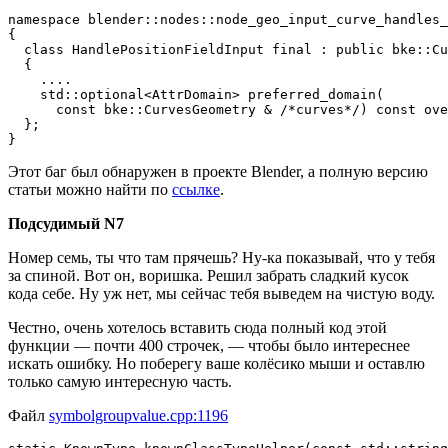
namespace blender::nodes::node_geo_input_curve_handles_
{

  class HandlePositionFieldInput final : public bke::Cu
  {

    ....

    std::optional<AttrDomain> preferred_domain(

      const bke::CurvesGeometry & /*curves*/) const ove
  };

}
Этот баг был обнаружен в проекте Blender, а полную версию
статьи можно найти по
ссылке
.
Подсудимый N7
Номер семь, ты что там прячешь? Ну-ка показывай, что у тебя
за спиной. Вот он, воришка. Решил забрать сладкий кусок
кода себе. Ну уж нет, мы сейчас тебя выведем на чистую воду.
Честно, очень хотелось вставить сюда полный код этой
функции — почти 400 строчек, — чтобы было интереснее
искать ошибку. Но поберегу ваше колёсико мыши и оставлю
только самую интересную часть.
Файл
symbolgroupvalue.cpp:1196