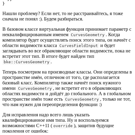
}
Нашли проблему? Если нет, то не расстраивайтесь, я тоже
сначала не понял :). Будем разбираться.
В базовом классе виртуальная функция принимает параметр с
неквалифицированным именем
. Когда
CurvesGeometry
компилятор будет осуществлять поиск этого типа, он начнёт с
области видимости класса
и будет
CurvesFieldInput
заглядывать во все обрамляющие области видимости, пока не
встретит этот тип. В итоге будет найден тип
.
bke::CurvesGeometry
Теперь посмотрим на производные классы. Они определены в
пространстве имён, отличном от того, где располагается
базовый класс. Компилятор также начнёт поиск нужного
имени
, не встретит его в обрамляющих
CurvesGeometry
областях видимости и дойдёт до глобального. А в глобальном
пространстве имён тоже есть
, только не тот,
CurvesGeometry
что нам нужен для переопределения функции :)
Для исправления надо всего лишь указать
квалифицированное имя типа. Ну и воспользуемся
возможностями C++11 (
), защитив будущие
override
поколения от ошибок: