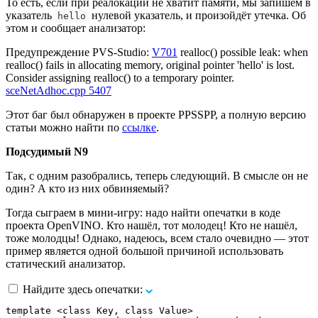
То есть, если при реалокации не хватит памяти, мы запишем в
указатель
нулевой указатель, и произойдёт утечка. Об
hello
этом и сообщает анализатор:
Предупреждение PVS-Studio:
V701
realloc() possible leak: when
realloc() fails in allocating memory, original pointer 'hello' is lost.
Consider assigning realloc() to a temporary pointer.
sceNetAdhoc.cpp 5407
Этот баг был обнаружен в проекте PPSSPP, а полную версию
статьи можно найти по
ссылке
.
Подсудимый N9
Так, с одним разобрались, теперь следующий. В смысле он не
один? А кто из них обвиняемый?
Тогда сыграем в мини-игру: надо найти опечатки в коде
проекта OpenVINO. Кто нашёл, тот молодец! Кто не нашёл,
тоже молодцы! Однако, надеюсь, всем стало очевидно — этот
пример является одной большой причиной использовать
статический анализатор.
Найдите здесь опечатки:
template <class Key, class Value>
