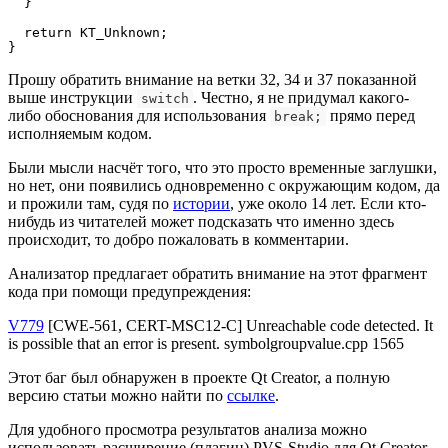
  }

  return KT_Unknown;

}
Прошу обратить внимание на ветки 32, 34 и 37 показанной
выше инструкции
. Честно, я не придумал какого-
switch
либо обоснования для использования
прямо перед
break;
исполняемым кодом.
Были мысли насчёт того, что это просто временные заглушки,
но нет, они появились одновременно с окружающим кодом, да
и прожили там, судя по
истории
, уже около 14 лет. Если кто-
нибудь из читателей может подсказать что именно здесь
происходит, то добро пожаловать в комментарии.
Анализатор предлагает обратить внимание на этот фрагмент
кода при помощи предупреждения:
V779
[CWE-561, CERT-MSC12-C] Unreachable code detected. It
is possible that an error is present. symbolgroupvalue.cpp 1565
Этот баг был обнаружен в проекте Qt Creator, а полную
версию статьи можно найти по
ссылке
.
Для удобного просмотра результатов анализа можно
использовать расширение (плагин) PVS-Studio для Qt Creator.