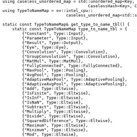
using caseless_unordered_map = std::unordered_map<Key, 
                                   CaselessHash<Key>, C
using TypeToNameMap = ov::intel_cpu::

                          caseless_unordered_map<std::s
static const TypeToNameMap& get_type_to_name_tbl() {

    static const TypeToNameMap type_to_name_tbl = {

        {"Constant", Type::Input},

        {"Parameter", Type::Input},

        {"Result", Type::Output},

        {"Eye", Type::Eye},

        {"Convolution", Type::Convolution},

        {"GroupConvolution", Type::Convolution},

        {"MatMul", Type::MatMul},

        {"FullyConnected", Type::FullyConnected},

        {"MaxPool", Type::Pooling},

        {"AvgPool", Type::Pooling},

        {"AdaptiveMaxPool", Type::AdaptivePooling},

        {"AdaptiveAvgPool", Type::AdaptivePooling},

        {"Add", Type::Eltwise},

        {"IsFinite", Type::Eltwise},

        {"IsInf", Type::Eltwise},

        {"IsNaN", Type::Eltwise},

        {"Subtract", Type::Eltwise},

        {"Multiply", Type::Eltwise},

        {"Divide", Type::Eltwise},

        {"SquaredDifference", Type::Eltwise},

        {"Maximum", Type::Eltwise},

        {"Minimum", Type::Eltwise},

        {"Mod", Type::Eltwise},
