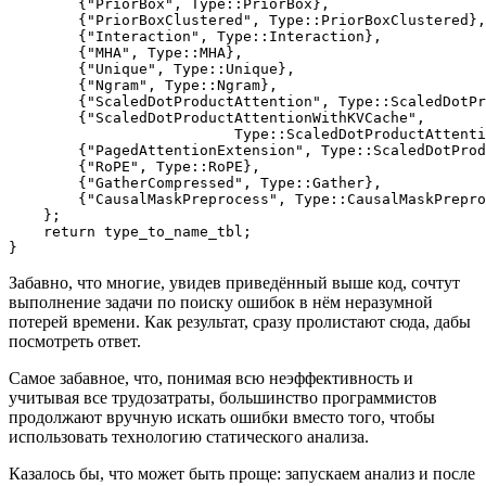
        {"PriorBox", Type::PriorBox},

        {"PriorBoxClustered", Type::PriorBoxClustered},

        {"Interaction", Type::Interaction},

        {"MHA", Type::MHA},

        {"Unique", Type::Unique},

        {"Ngram", Type::Ngram},

        {"ScaledDotProductAttention", Type::ScaledDotPr
        {"ScaledDotProductAttentionWithKVCache", 

                          Type::ScaledDotProductAttenti
        {"PagedAttentionExtension", Type::ScaledDotProd
        {"RoPE", Type::RoPE},

        {"GatherCompressed", Type::Gather},

        {"CausalMaskPreprocess", Type::CausalMaskPrepro
    };

    return type_to_name_tbl;

}
Забавно, что многие, увидев приведённый выше код, сочтут
выполнение задачи по поиску ошибок в нём неразумной
потерей времени. Как результат, сразу пролистают сюда, дабы
посмотреть ответ.
Самое забавное, что, понимая всю неэффективность и
учитывая все трудозатраты, большинство программистов
продолжают вручную искать ошибки вместо того, чтобы
использовать технологию статического анализа.
Казалось бы, что может быть проще: запускаем анализ и после