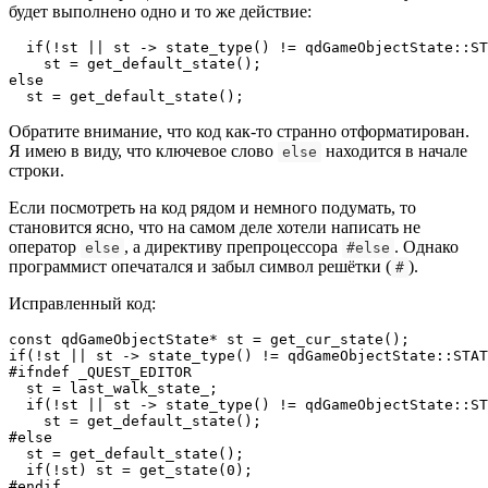
будет выполнено одно и то же действие:
  if(!st || st -> state_type() != qdGameObjectState::ST
    st = get_default_state();

else

  st = get_default_state();
Обратите внимание, что код как-то странно отформатирован.
Я имею в виду, что ключевое слово
находится в начале
else
строки.
Если посмотреть на код рядом и немного подумать, то
становится ясно, что на самом деле хотели написать не
оператор
, а директиву препроцессора
. Однако
else
#else
программист опечатался и забыл символ решётки (
).
#
Исправленный код:
const qdGameObjectState* st = get_cur_state();

if(!st || st -> state_type() != qdGameObjectState::STAT
#ifndef _QUEST_EDITOR

  st = last_walk_state_;

  if(!st || st -> state_type() != qdGameObjectState::ST
    st = get_default_state();

#else

  st = get_default_state();

  if(!st) st = get_state(0);

#endif