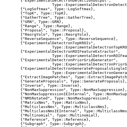
        {"ExperimentalDetectronDetectionOutput",

                      Type::ExperimentalDetectronDetect
        {"LogSoftmax", Type::LogSoftmax},

        {"TopK", Type::TopK},

        {"GatherTree", Type::GatherTree},

        {"GRN", Type::GRN},

        {"Range", Type::Range},

        {"Proposal", Type::Proposal},

        {"ReorgYolo", Type::ReorgYolo},

        {"ReverseSequence", Type::ReverseSequence},

        {"ExperimentalDetectronTopKROIs", 

                      Type::ExperimentalDetectronTopKRO
        {"ExperimentalDetectronROIFeatureExtractor",

                      Type::ExperimentalDetectronROIFea
        {"ExperimentalDetectronPriorGridGenerator",

                      Type::ExperimentalDetectronPriorG
        {"ExperimentalDetectronGenerateProposalsSingleI
                      Type::ExperimentalDetectronGenera
        {"ExtractImagePatches", Type::ExtractImagePatch
        {"GenerateProposals", Type::GenerateProposals},

        {"Inverse", Type::Inverse},

        {"NonMaxSuppression", Type::NonMaxSuppression},

        {"NonMaxSuppressionIEInternal", Type::NonMaxSup
        {"NMSRotated", Type::NonMaxSuppression},

        {"MatrixNms", Type::MatrixNms},

        {"MulticlassNms", Type::MulticlassNms},

        {"MulticlassNmsIEInternal", Type::MulticlassNms
        {"Multinomial", Type::Multinomial},

        {"Reference", Type::Reference},

        {"Subgraph", Type::Subgraph},
