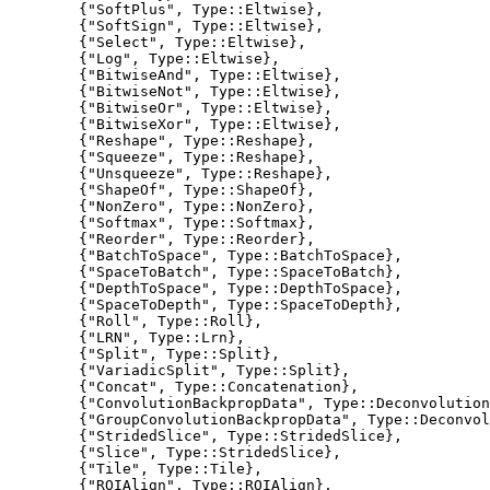
        {"SoftPlus", Type::Eltwise},

        {"SoftSign", Type::Eltwise},

        {"Select", Type::Eltwise},

        {"Log", Type::Eltwise},

        {"BitwiseAnd", Type::Eltwise},

        {"BitwiseNot", Type::Eltwise},

        {"BitwiseOr", Type::Eltwise},

        {"BitwiseXor", Type::Eltwise},

        {"Reshape", Type::Reshape},

        {"Squeeze", Type::Reshape},

        {"Unsqueeze", Type::Reshape},

        {"ShapeOf", Type::ShapeOf},

        {"NonZero", Type::NonZero},

        {"Softmax", Type::Softmax},

        {"Reorder", Type::Reorder},

        {"BatchToSpace", Type::BatchToSpace},

        {"SpaceToBatch", Type::SpaceToBatch},

        {"DepthToSpace", Type::DepthToSpace},

        {"SpaceToDepth", Type::SpaceToDepth},

        {"Roll", Type::Roll},

        {"LRN", Type::Lrn},

        {"Split", Type::Split},

        {"VariadicSplit", Type::Split},

        {"Concat", Type::Concatenation},

        {"ConvolutionBackpropData", Type::Deconvolution
        {"GroupConvolutionBackpropData", Type::Deconvol
        {"StridedSlice", Type::StridedSlice},

        {"Slice", Type::StridedSlice},

        {"Tile", Type::Tile},

        {"ROIAlign", Type::ROIAlign},
