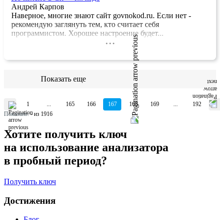
Андрей Карпов
Наверное, многие знают сайт govnokod.ru. Если нет -
рекомендую заглянуть тем, кто считает себя
программистом. Хорошее настроение будет...
...
Показать еще
1
...
165
166
167
168
169
...
192
Показано:
-
из 1916
Хотите получить ключ
на использование анализатора
в пробный период?
Получить ключ
Достижения
Блог