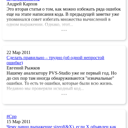
Андрей Карпов
Это вторая статья о том, как можно избежать ряда ошибок
еще на этапе написания кода. В предыдущей заметке уже
упоминался совет избегать множества вычислений в
одном выражении. Однако, этот...
...
22 Мар 2011
Сделать правильно – трудно (об одной непростой
ошибке)
Евгений Рыжков
Нашему анализатору PVS-Studio уже не первый год. Но
до сих пор там иногда обнаруживаются "изначальные"
ошибки. То есть те ошибки, которые были всю жизнь.
Недавно мы проверяли исходный код...
...
#Cpp
15 Мар 2011
Чему равно выражение sizeof(&X), если X объявлен как