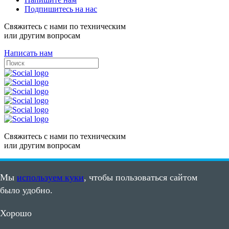
Подпишитесь на нас
Свяжитесь с нами по техническим
или другим вопросам
Написать нам
Свяжитесь с нами по техническим
или другим вопросам
Написать нам
Мы
используем куки
, чтобы пользоваться сайтом
Карта сайта
было удобно.
Пользовательское соглашение
©2008 - 2026, ООО "ПВС"
Хорошо
ИНН: 7105502635