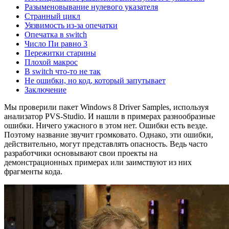
Разыменовывание нулевого указателя
Странный цикл
Уязвимость из-за опечатки
Опечатка в switch
Число Пи равно 3
Пережитки старины
Плохой макрос
В switch что-то не так
Не ошибки, но код, который запутывает
Заключение
Мы проверили пакет Windows 8 Driver Samples, используя
анализатор PVS-Studio. И нашли в примерах разнообразные
ошибки. Ничего ужасного в этом нет. Ошибки есть везде.
Поэтому название звучит громковато. Однако, эти ошибки,
действительно, могут представлять опасность. Ведь часто
разработчики основывают свои проекты на
демонстрационных примерах или заимствуют из них
фрагменты кода.