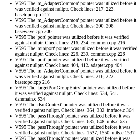
V595 The 'm_AdapterCommon' pointer was utilized before it
was verified against nullptr. Check lines: 217, 223.
basetopo.cpp 217
V595 The 'm_AdapterCommon' pointer was utilized before it
was verified against nullptr. Check lines: 200, 208.
basewave.cpp 200
V595 The 'port' pointer was utilized before it was verified
against nullptr. Check lines: 216, 234. common.cpp 216
V595 The 'miniport' pointer was utilized before it was verified
against nullptr. Check lines: 226, 239. common.cpp 226
V595 The 'port' pointer was utilized before it was verified
against nullptr. Check lines: 404, 412. adapter.cpp 404
V595 The 'm_AdapterCommon' pointer was utilized before it
was verified against nullptr. Check lines: 216, 222.
basetopo.cpp 216
V595 The 'targetPortGroupEntry' pointer was utilized before
it was verified against nullptr. Check lines: 534, 541.
dsmmain.c 534
V595 The 'dsmContext' pointer was utilized before it was
verified against nullptr. Check lines: 364, 382. intrface.c 364
V595 The 'passThrough' pointer was utilized before it was
verified against nullptr. Check lines: 635, 648. utils.c 635
V595 The 'passThrough' pointer was utilized before it was
verified against nullptr. Check lines: 1537, 1550. utils.c 1537
V595 The 'passThrough' pointer was utilized before it was