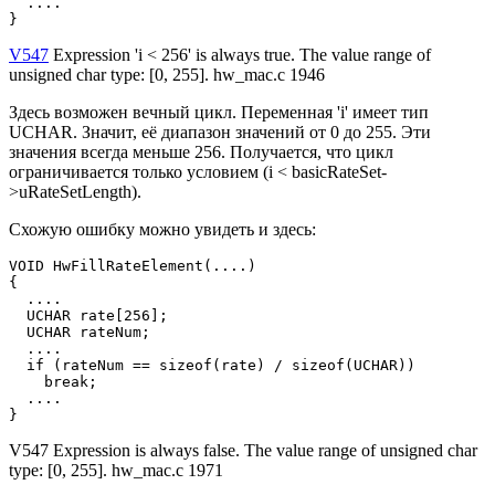
  ....

}
V547
Expression 'i < 256' is always true. The value range of
unsigned char type: [0, 255]. hw_mac.c 1946
Здесь возможен вечный цикл. Переменная 'i' имеет тип
UCHAR. Значит, её диапазон значений от 0 до 255. Эти
значения всегда меньше 256. Получается, что цикл
ограничивается только условием (i < basicRateSet-
>uRateSetLength).
Схожую ошибку можно увидеть и здесь:
VOID HwFillRateElement(....)

{

  ....

  UCHAR rate[256];

  UCHAR rateNum;

  ....

  if (rateNum == sizeof(rate) / sizeof(UCHAR))

    break;

  ....  

}
V547 Expression is always false. The value range of unsigned char
type: [0, 255]. hw_mac.c 1971