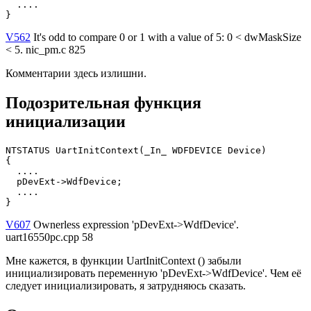
  ....

}
V562
It's odd to compare 0 or 1 with a value of 5: 0 < dwMaskSize
< 5. nic_pm.c 825
Комментарии здесь излишни.
Подозрительная функция
инициализации
NTSTATUS UartInitContext(_In_ WDFDEVICE Device)

{

  ....

  pDevExt->WdfDevice;

  ....

}
V607
Ownerless expression 'pDevExt->WdfDevice'.
uart16550pc.cpp 58
Мне кажется, в функции UartInitContext () забыли
инициализировать переменную 'pDevExt->WdfDevice'. Чем её
следует инициализировать, я затрудняюсь сказать.