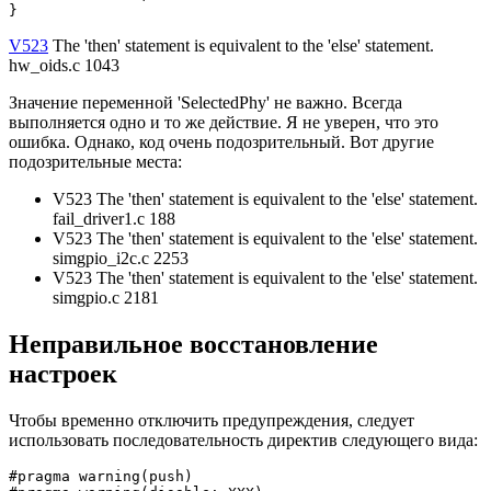
}
V523
The 'then' statement is equivalent to the 'else' statement.
hw_oids.c 1043
Значение переменной 'SelectedPhy' не важно. Всегда
выполняется одно и то же действие. Я не уверен, что это
ошибка. Однако, код очень подозрительный. Вот другие
подозрительные места:
V523 The 'then' statement is equivalent to the 'else' statement.
fail_driver1.c 188
V523 The 'then' statement is equivalent to the 'else' statement.
simgpio_i2c.c 2253
V523 The 'then' statement is equivalent to the 'else' statement.
simgpio.c 2181
Неправильное восстановление
настроек
Чтобы временно отключить предупреждения, следует
использовать последовательность директив следующего вида:
#pragma warning(push)
