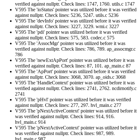
verified against nullptr. Check lines: 1747, 1760. utils.c 1747
V595 The 'ioStatus' pointer was utilized before it was verified
against nullptr. Check lines: 5236, 5247. utils.c 5236
V595 The 'devInfo' pointer was utilized before it was verified
against nullptr. Check lines: 3227, 3229. wmi.c 3227
V595 The 'pdi' pointer was utilized before it was verified
against nullptr. Check lines: 575, 583. codec.c 575
V595 The 'AssocMgr' pointer was utilized before it was
verified against nullptr. Check lines: 786, 789. ap_assocmgr.c
786
V595 The 'newExtApPort' pointer was utilized before it was
verified against nullptr. Check lines: 87, 101. ap_main.c 87
V595 The 'ApPort' pointer was utilized before it was verified
against nullptr. Check lines: 3068, 3070. ap_oids.c 3068
V595 The 'HandleContext' pointer was utilized before it was
verified against nullptr. Check lines: 2741, 2762. ncdirnotify.c
2741
V595 The 'pHvl' pointer was utilized before it was verified
against nullptr. Check lines: 277, 297. hvl_main.c 277
V595 The 'pNextActiveContext' pointer was utilized before it
was verified against nullptr. Check lines: 914, 916.
hvl_main.c 914
V595 The 'pNextActiveContext' pointer was utilized before it
was verified against nullptr. Check lines: 987, 989.
hvl_main.c 987