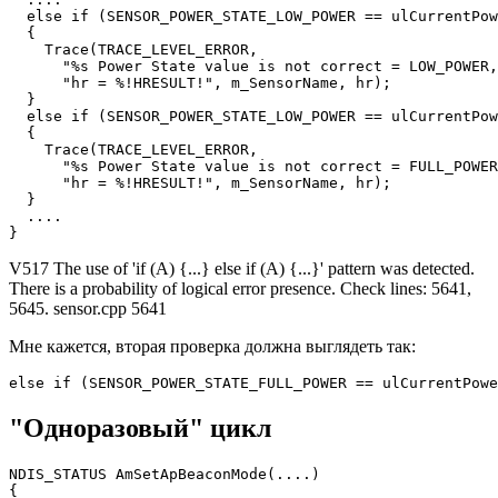
  else if (SENSOR_POWER_STATE_LOW_POWER == ulCurrentPow
  {

    Trace(TRACE_LEVEL_ERROR,

      "%s Power State value is not correct = LOW_POWER,
      "hr = %!HRESULT!", m_SensorName, hr);

  }

  else if (SENSOR_POWER_STATE_LOW_POWER == ulCurrentPow
  {

    Trace(TRACE_LEVEL_ERROR,

      "%s Power State value is not correct = FULL_POWER
      "hr = %!HRESULT!", m_SensorName, hr);

  }

  ....

}
V517 The use of 'if (A) {...} else if (A) {...}' pattern was detected.
There is a probability of logical error presence. Check lines: 5641,
5645. sensor.cpp 5641
Мне кажется, вторая проверка должна выглядеть так:
else if (SENSOR_POWER_STATE_FULL_POWER == ulCurrentPowe
"Одноразовый" цикл
NDIS_STATUS AmSetApBeaconMode(....)

{
