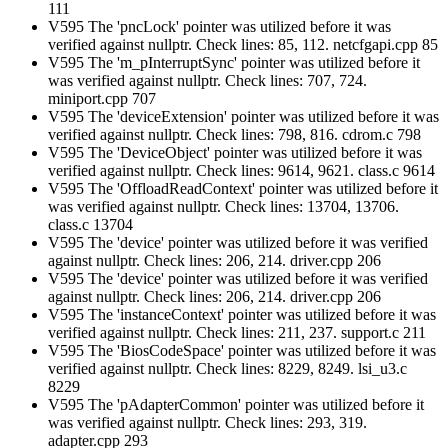
111
V595 The 'pncLock' pointer was utilized before it was
verified against nullptr. Check lines: 85, 112. netcfgapi.cpp 85
V595 The 'm_pInterruptSync' pointer was utilized before it
was verified against nullptr. Check lines: 707, 724.
miniport.cpp 707
V595 The 'deviceExtension' pointer was utilized before it was
verified against nullptr. Check lines: 798, 816. cdrom.c 798
V595 The 'DeviceObject' pointer was utilized before it was
verified against nullptr. Check lines: 9614, 9621. class.c 9614
V595 The 'OffloadReadContext' pointer was utilized before it
was verified against nullptr. Check lines: 13704, 13706.
class.c 13704
V595 The 'device' pointer was utilized before it was verified
against nullptr. Check lines: 206, 214. driver.cpp 206
V595 The 'device' pointer was utilized before it was verified
against nullptr. Check lines: 206, 214. driver.cpp 206
V595 The 'instanceContext' pointer was utilized before it was
verified against nullptr. Check lines: 211, 237. support.c 211
V595 The 'BiosCodeSpace' pointer was utilized before it was
verified against nullptr. Check lines: 8229, 8249. lsi_u3.c
8229
V595 The 'pAdapterCommon' pointer was utilized before it
was verified against nullptr. Check lines: 293, 319.
adapter.cpp 293