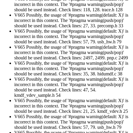
incorrect in this context. The '#pragma warning(push/pop)'
should be used instead. Check lines: 118, 128. trace.h 128
V665 Possibly, the usage of '#pragma warning(default: X)' is
incorrect in this context. The '#pragma warning(push/pop)'
should be used instead. Check lines: 27, 33. precomp.h 33
V665 Possibly, the usage of '#pragma warning(default: X)' is
incorrect in this context. The '#pragma warning(push/pop)'
should be used instead. Check lines: 57, 79. usb_hw.h 79
V665 Possibly, the usage of '#pragma warning(default: X)' is
incorrect in this context. The '#pragma warning(push/pop)'
should be used instead. Check lines: 2497, 2499. pnp.c 2499
V665 Possibly, the usage of '#pragma warning(default: X)' is
incorrect in this context. The '#pragma warning(push/pop)'
should be used instead. Check lines: 35, 38. hidumdf.c 38
V665 Possibly, the usage of '#pragma warning(default: X)' is
incorrect in this context. The '#pragma warning(push/pop)'
should be used instead. Check lines: 47, 54.
kmdf_vdev_sample.h 54
V665 Possibly, the usage of '#pragma warning(default: X)' is
incorrect in this context. The '#pragma warning(push/pop)'
should be used instead. Check lines: 21, 25. kmdf_vdev.h 25
V665 Possibly, the usage of '#pragma warning(default: X)' is
incorrect in this context. The '#pragma warning(push/pop)'
should be used instead. Check lines: 57, 79. usb_hw.h 79
V665 Possibly, the usage of '#pragma warning(default: X)' is