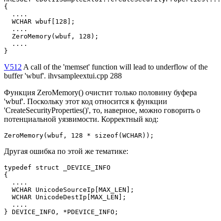
{

  ....

  WCHAR wbuf[128];

  ....

  ZeroMemory(wbuf, 128);

  ....

}
V512
A call of the 'memset' function will lead to underflow of the
buffer 'wbuf'. ihvsampleextui.cpp 288
Функция ZeroMemory() очистит только половину буфера
'wbuf'. Поскольку этот код относится к функции
'CreateSecurityProperties()', то, наверное, можно говорить о
потенциальной уязвимости. Корректный код:
ZeroMemory(wbuf, 128 * sizeof(WCHAR));
Другая ошибка по этой же тематике:
typedef struct _DEVICE_INFO

{

  ....

  WCHAR UnicodeSourceIp[MAX_LEN];

  WCHAR UnicodeDestIp[MAX_LEN];

  ....

} DEVICE_INFO, *PDEVICE_INFO;
