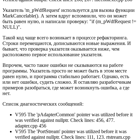
Указатель 'm_pWdfRequest' используется для вызова функции
MarkCancelable(). А затем вдруг вспомнили, что он может
быть равен нулю, и написали проверку: "if (m_pWdfRequest !=
NULL)".
Такой код чаще всего возникает в процессе рефакторинга.
Строки перемещаются, дописываются новые выражения. И
бывает, что проверка указателя оказывается ниже, чем
расположено первое использование указателя.
Впрочем, часто такие ошибки не сказываются на работе
программы. Указатель просто не может быть в этом месте
равен нулю, и программа стабильно работает. Однако, есть
или нет ошибки, судить сложно. Я оставляю разработчикам
примеров разобраться, где может возникнуть ошибка, а где
нет.
Список диагностических сообщений:
V595 The 'pAdapterCommon' pointer was utilized before it
was verified against nullptr. Check lines: 456, 477.
adapter.cpp 456
V595 The 'PortStream' pointer was utilized before it was
verified against nullptr. Check lines: 111, 123. rtstream.cpp