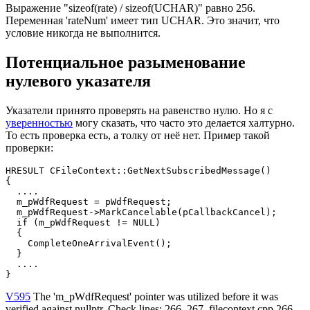
Выражение "sizeof(rate) / sizeof(UCHAR)" равно 256.
Переменная 'rateNum' имеет тип UCHAR. Это значит, что
условие никогда не выполнится.
Потенциальное разыменование
нулевого указателя
Указатели принято проверять на равенство нулю. Но я с
уверенностью
могу сказать, что часто это делается халтурно.
То есть проверка есть, а толку от неё нет. Пример такой
проверки:
HRESULT CFileContext::GetNextSubscribedMessage()

{

  ....

  m_pWdfRequest = pWdfRequest;

  m_pWdfRequest->MarkCancelable(pCallbackCancel);

  if (m_pWdfRequest != NULL)

  {

    CompleteOneArrivalEvent();

  }

  ....

}
V595
The 'm_pWdfRequest' pointer was utilized before it was
verified against nullptr. Check lines: 266, 267. filecontext.cpp 266