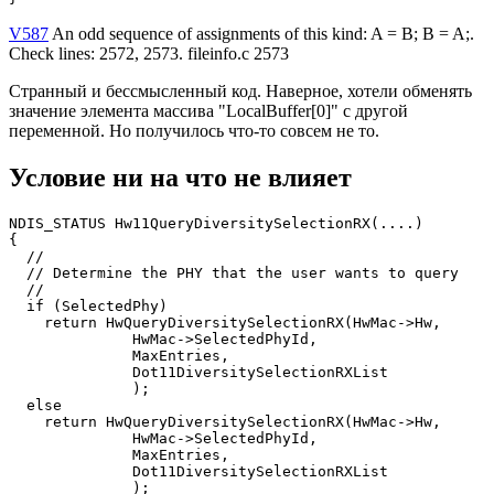
V587
An odd sequence of assignments of this kind: A = B; B = A;.
Check lines: 2572, 2573. fileinfo.c 2573
Странный и бессмысленный код. Наверное, хотели обменять
значение элемента массива "LocalBuffer[0]" с другой
переменной. Но получилось что-то совсем не то.
Условие ни на что не влияет
NDIS_STATUS Hw11QueryDiversitySelectionRX(....)

{

  //

  // Determine the PHY that the user wants to query

  //

  if (SelectedPhy)

    return HwQueryDiversitySelectionRX(HwMac->Hw, 

              HwMac->SelectedPhyId, 

              MaxEntries, 

              Dot11DiversitySelectionRXList

              );

  else

    return HwQueryDiversitySelectionRX(HwMac->Hw,

              HwMac->SelectedPhyId, 

              MaxEntries, 

              Dot11DiversitySelectionRXList

              );
