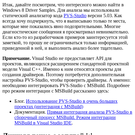
Итак, давайте посмотрим, что интересного можно найти в
Windows 8 Driver Samples. Для анализа мы использовали
статический анализатор кода
PVS-Studio
версии 5.03. Как
всегда хочу подчеркнуть, что я выписываю только те места,
которые мне показались явно подозрительными. Многие
диагностические сообщения я просматривал невнимательно.
Если кто-то из разработчиков примеров заинтересуется этой
заметкой, то прошу не ограничиваться только информацией,
приведенной в ней, и выполнить анализ более тщательно.
Примечание.
Visual Studio не предоставляет API для
проектов, являющихся расширением стандартной проектной
модели Visual C++. Именно к ним относятся проекты для
создания драйверов. Поэтому потребуется дополнительная
настройка PVS-Studio, чтобы проверить драйверы. А именно:
необходимо интегрировать PVS-Studio с MSBuild. Подробнее
про режим интеграции с MSBuild рассказано здесь:
Блог.
Использование PVS-Studio в очень больших
проектах (интеграция с MSBuild)
Документация.
Прямая интеграция анализа PVS-Studio в
сборочный процесс MSBuild. Режим интеграции
MSBuild в Visual Studio IDE
.