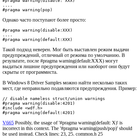
#pragma warning(disable: XXX)

....

#pragma warning(pop)
Однако часто поступают более просто:
#pragma warning(disable:XXX)

....

#pragma warning(default:XXX)
Такой подход неверен. Мог быть выставлен режим выдачи
предупреждений, отличный от режима по умолчанию. В
результате, после #pragma warning(default:XXX) могут
выдаться лишние предупреждения или наоборот они будут
скрыты от программиста.
В Windows 8 Driver Samples можно найти несколько таких
мест, где неправильно подавляются предупреждения. Пример:
// disable nameless struct/union warnings

#pragma warning(disable:4201) 

#include <wdf.h>

#pragma warning(default:4201)
V665
Possibly, the usage of '#pragma warning(default: X)' is
incorrect in this context. The '#pragma warning(push/pop)' should
be used instead. Check lines: 23, 25. common.h 25