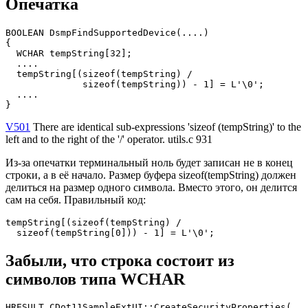
Опечатка
BOOLEAN DsmpFindSupportedDevice(....)

{

  WCHAR tempString[32];

  ....

  tempString[(sizeof(tempString) /

              sizeof(tempString)) - 1] = L'\0';

  ....

}
V501
There are identical sub-expressions 'sizeof (tempString)' to the
left and to the right of the '/' operator. utils.c 931
Из-за опечатки терминальный ноль будет записан не в конец
строки, а в её начало. Размер буфера sizeof(tempString) должен
делиться на размер одного символа. Вместо этого, он делится
сам на себя. Правильный код:
tempString[(sizeof(tempString) /

  sizeof(tempString[0])) - 1] = L'\0';
Забыли, что строка состоит из
символов типа WCHAR
HRESULT CDot11SampleExtUI::CreateSecurityProperties(...