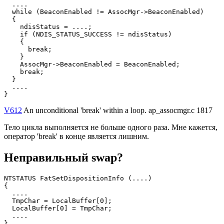
  ....

  while (BeaconEnabled != AssocMgr->BeaconEnabled)

  {

    ndisStatus = ....;

    if (NDIS_STATUS_SUCCESS != ndisStatus)

    {

      break;

    }

    AssocMgr->BeaconEnabled = BeaconEnabled;

    break;

  }

  ....

}
V612
An unconditional 'break' within a loop. ap_assocmgr.c 1817
Тело цикла выполняется не больше одного раза. Мне кажется,
оператор 'break' в конце является лишним.
Неправильный swap?
NTSTATUS FatSetDispositionInfo (....)

{

  ....

  TmpChar = LocalBuffer[0];

  LocalBuffer[0] = TmpChar;

  ....

}