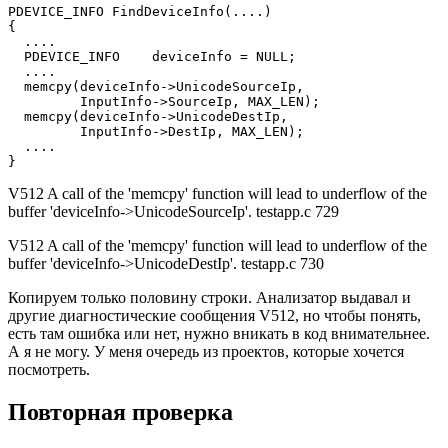
PDEVICE_INFO FindDeviceInfo(....)

{

  ....

  PDEVICE_INFO    deviceInfo = NULL;

  ....

  memcpy(deviceInfo->UnicodeSourceIp,

         InputInfo->SourceIp, MAX_LEN);

  memcpy(deviceInfo->UnicodeDestIp,

         InputInfo->DestIp, MAX_LEN);

  ....       

}
V512 A call of the 'memcpy' function will lead to underflow of the
buffer 'deviceInfo->UnicodeSourceIp'. testapp.c 729
V512 A call of the 'memcpy' function will lead to underflow of the
buffer 'deviceInfo->UnicodeDestIp'. testapp.c 730
Копируем только половину строки. Анализатор выдавал и
другие диагностические сообщения V512, но чтобы понять,
есть там ошибка или нет, нужно вникать в код внимательнее.
А я не могу. У меня очередь из проектов, которые хочется
посмотреть.
Повторная проверка