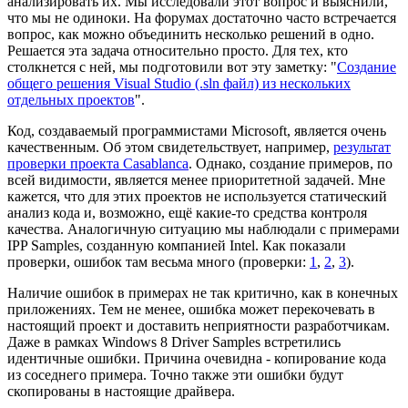
анализировать их. Мы исследовали этот вопрос и выяснили,
что мы не одиноки. На форумах достаточно часто встречается
вопрос, как можно объединить несколько решений в одно.
Решается эта задача относительно просто. Для тех, кто
столкнется с ней, мы подготовили вот эту заметку: "
Создание
общего решения Visual Studio (.sln файл) из нескольких
отдельных проектов
".
Код, создаваемый программистами Microsoft, является очень
качественным. Об этом свидетельствует, например,
результат
проверки проекта Casablanca
. Однако, создание примеров, по
всей видимости, является менее приоритетной задачей. Мне
кажется, что для этих проектов не используется статический
анализ кода и, возможно, ещё какие-то средства контроля
качества. Аналогичную ситуацию мы наблюдали с примерами
IPP Samples, созданную компанией Intel. Как показали
проверки, ошибок там весьма много (проверки:
1
,
2
,
3
).
Наличие ошибок в примерах не так критично, как в конечных
приложениях. Тем не менее, ошибка может перекочевать в
настоящий проект и доставить неприятности разработчикам.
Даже в рамках Windows 8 Driver Samples встретились
идентичные ошибки. Причина очевидна - копирование кода
из соседнего примера. Точно также эти ошибки будут
скопированы в настоящие драйвера.