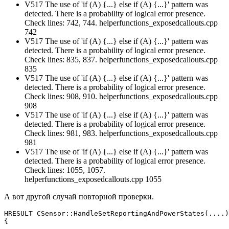
V517 The use of 'if (A) {...} else if (A) {...}' pattern was
detected. There is a probability of logical error presence.
Check lines: 742, 744. helperfunctions_exposedcallouts.cpp
742
V517 The use of 'if (A) {...} else if (A) {...}' pattern was
detected. There is a probability of logical error presence.
Check lines: 835, 837. helperfunctions_exposedcallouts.cpp
835
V517 The use of 'if (A) {...} else if (A) {...}' pattern was
detected. There is a probability of logical error presence.
Check lines: 908, 910. helperfunctions_exposedcallouts.cpp
908
V517 The use of 'if (A) {...} else if (A) {...}' pattern was
detected. There is a probability of logical error presence.
Check lines: 981, 983. helperfunctions_exposedcallouts.cpp
981
V517 The use of 'if (A) {...} else if (A) {...}' pattern was
detected. There is a probability of logical error presence.
Check lines: 1055, 1057.
helperfunctions_exposedcallouts.cpp 1055
А вот другой случай повторной проверки.
HRESULT CSensor::HandleSetReportingAndPowerStates(....)

{

  ....
