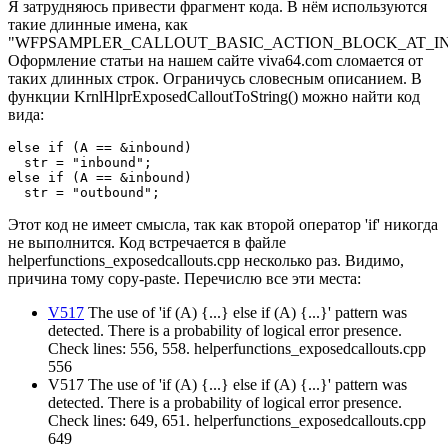
Я затрудняюсь привести фрагмент кода. В нём используются
такие длинные имена, как
"WFPSAMPLER_CALLOUT_BASIC_ACTION_BLOCK_AT_I
Оформление статьи на нашем сайте viva64.com сломается от
таких длинных строк. Ограничусь словесным описанием. В
функции KrnlHlprExposedCalloutToString() можно найти код
вида:
else if (A == &inbound)

  str = "inbound";

else if (A == &inbound)

  str = "outbound";
Этот код не имеет смысла, так как второй оператор 'if' никогда
не выполнится. Код встречается в файле
helperfunctions_exposedcallouts.cpp несколько раз. Видимо,
причина тому copy-paste. Перечислю все эти места:
V517
The use of 'if (A) {...} else if (A) {...}' pattern was
detected. There is a probability of logical error presence.
Check lines: 556, 558. helperfunctions_exposedcallouts.cpp
556
V517 The use of 'if (A) {...} else if (A) {...}' pattern was
detected. There is a probability of logical error presence.
Check lines: 649, 651. helperfunctions_exposedcallouts.cpp
649