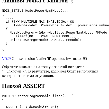
Лишняя точка с запятой ';'
NDIS_STATUS HwSetPowerMgmtMode(....)

{

  ....

  if (!HW_MULTIPLE_MAC_ENABLED(Hw) &&

      (PMMode->dot11PowerMode != dot11_power_mode_unkno
  {

    NdisMoveMemory(&Hw->MacState.PowerMgmtMode, PMMode,

       sizeof(DOT11_POWER_MGMT_MODE));

    HalSetPowerMgmtMode(Hw->Hal, PMMode);

  }

  ....

}
V529
Odd semicolon ';' after 'if' operator. hw_mac.c 95
Обратите внимание на точку с запятой вот здесь:
"...unknown));". В результате, код ниже будет выполняться
всегда, независимо от условия.
Плохой ASSERT
VOID MPCreateProgrammableFilter(....)

{

  ....

  ASSERT (0 < dwMaskSize <5);
