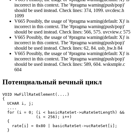
incorrect in this context. The '#pragma warning(push/pop)'
should be used instead. Check lines: 374, 1099. uvcdesc.h
1099
V665 Possibly, the usage of '#pragma warning(default: X)' is
incorrect in this context. The '#pragma warning(push/pop)'
should be used instead. Check lines: 566, 575. uvcview.c 575
V665 Possibly, the usage of '#pragma warning(default: X)' is
incorrect in this context. The '#pragma warning(push/pop)'
should be used instead. Check lines: 62, 84. usb_hw.h 84
V665 Possibly, the usage of '#pragma warning(default: X)' is
incorrect in this context. The '#pragma warning(push/pop)'
should be used instead. Check lines: 589, 604. wsksmple.c
604
Потенциальный вечный цикл
VOID HwFillRateElement(....)

{

  UCHAR i, j;

  ....

  for (i = 0; (i < basicRateSet->uRateSetLength) &&

              (i < 256); i++)

  {

    rate[i] = 0x80 | basicRateSet->ucRateSet[i];

  }
