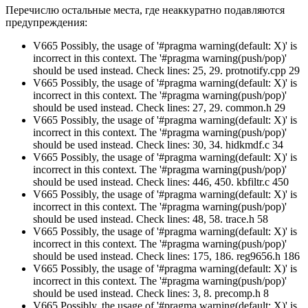
Перечислю остальные места, где неаккуратно подавляются
предупреждения:
V665 Possibly, the usage of '#pragma warning(default: X)' is
incorrect in this context. The '#pragma warning(push/pop)'
should be used instead. Check lines: 25, 29. protnotify.cpp 29
V665 Possibly, the usage of '#pragma warning(default: X)' is
incorrect in this context. The '#pragma warning(push/pop)'
should be used instead. Check lines: 27, 29. common.h 29
V665 Possibly, the usage of '#pragma warning(default: X)' is
incorrect in this context. The '#pragma warning(push/pop)'
should be used instead. Check lines: 30, 34. hidkmdf.c 34
V665 Possibly, the usage of '#pragma warning(default: X)' is
incorrect in this context. The '#pragma warning(push/pop)'
should be used instead. Check lines: 446, 450. kbfiltr.c 450
V665 Possibly, the usage of '#pragma warning(default: X)' is
incorrect in this context. The '#pragma warning(push/pop)'
should be used instead. Check lines: 48, 58. trace.h 58
V665 Possibly, the usage of '#pragma warning(default: X)' is
incorrect in this context. The '#pragma warning(push/pop)'
should be used instead. Check lines: 175, 186. reg9656.h 186
V665 Possibly, the usage of '#pragma warning(default: X)' is
incorrect in this context. The '#pragma warning(push/pop)'
should be used instead. Check lines: 3, 8. precomp.h 8
V665 Possibly, the usage of '#pragma warning(default: X)' is