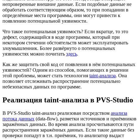
непроверенные внешние данные. Если подобные данные не
обработать соответствующим образом, то при попадании в
определённые места программы, они могут привести к
появлению потенциальной уязвимости.
Что такое потенциальная уязвимость? Если вкратце, то это
дефект, содержащийся в коде программы, который при
некотором стечении обстоятельств может эксплуатировать
злоумышленник. Более развёрнуто о потенциальных
уязвимостях можно почитать
здесь
.
Как же защитить свой код от появления в нём потенциальных
уязвимостей? Одним из способов, помогающих в решении
этой проблемы, может стать технология
taint-анализа
. Она
позволяет отслеживать распространение потенциально
небезопасных данных по программе.
Реализация taint-анализа в PVS-Studio
В PVS-Studio taint-анализ реализован посредством
анализа
потока данных
(data-flow), разметки источников и приёмников
заражённых данных. Во время анализа просчитываются пути
распространения заражённых данных. Если такие данные без
проверки попадут в т.н. приёмник, то анализатор выдаст