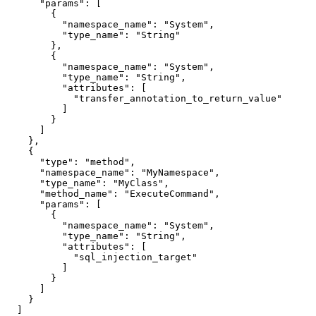
      "params": [

        {

          "namespace_name": "System",

          "type_name": "String"

        },

        {

          "namespace_name": "System",

          "type_name": "String",

          "attributes": [

            "transfer_annotation_to_return_value"

          ]

        }

      ]

    },

    {

      "type": "method",

      "namespace_name": "MyNamespace",

      "type_name": "MyClass",

      "method_name": "ExecuteCommand",

      "params": [

        {

          "namespace_name": "System",

          "type_name": "String",

          "attributes": [

            "sql_injection_target"

          ]

        }

      ]

    }

  ]
