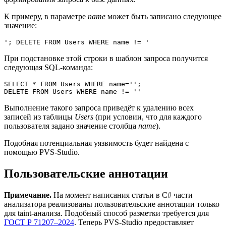
К примеру, в параметре
name
может быть записано следующее
значение:
'; DELETE FROM Users WHERE name != '
При подстановке этой строки в шаблон запроса получится
следующая SQL-команда:
SELECT * FROM Users WHERE name='';

DELETE FROM Users WHERE name != ''
Выполнение такого запроса приведёт к удалению всех
записей из таблицы
Users
(при условии, что для каждого
пользователя задано значение столбца
name
).
Подобная потенциальная уязвимость будет найдена с
помощью PVS-Studio.
Пользовательские аннотации
Примечание.
На момент написания статьи в C# части
анализатора реализованы пользовательские аннотации только
для taint-анализа. Подобный способ разметки требуется для
ГОСТ Р 71207–2024
. Теперь PVS-Studio предоставляет