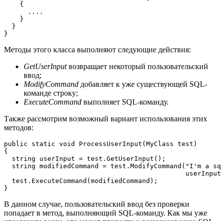
    {

      ....

    }

  }

}
Методы этого класса выполняют следующие действия:
GetUserInput
возвращает некоторый пользовательский
ввод;
ModifyCommand
добавляет к уже существующей SQL-
команде строку;
ExecuteCommand
выполняет SQL-команду.
Также рассмотрим возможный вариант использования этих
методов:
public static void ProcessUserInput(MyClass test)

{

  string userInput = test.GetUserInput();

  string modifiedCommand = test.ModifyCommand("I'm a sq
                                              userInput
  test.ExecuteCommand(modifiedCommand);

}
В данном случае, пользовательский ввод без проверки
попадает в метод, выполняющий SQL-команду. Как мы уже