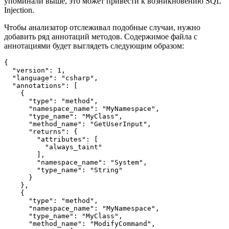
упоминали выше, это может привести к возникновению SQL
Injection.
Чтобы анализатор отслеживал подобные случаи, нужно
добавить ряд аннотаций методов. Содержимое файла с
аннотациями будет выглядеть следующим образом:
{

  "version": 1,

  "language": "csharp",

  "annotations": [

    {

      "type": "method",

      "namespace_name": "MyNamespace",

      "type_name": "MyClass",

      "method_name": "GetUserInput",

      "returns": {

        "attributes": [

          "always_taint"

        ],

        "namespace_name": "System",

        "type_name": "String"

      }

    },

    {

      "type": "method",

      "namespace_name": "MyNamespace",

      "type_name": "MyClass",

      "method_name": "ModifyCommand",
