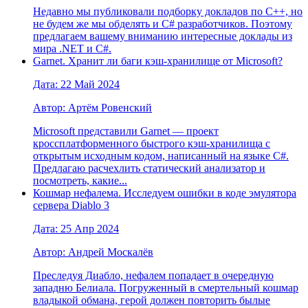
Недавно мы публиковали подборку докладов по C++, но
не будем же мы обделять и C# разработчиков. Поэтому
предлагаем вашему вниманию интересные доклады из
мира .NET и C#.
Garnet. Хранит ли баги кэш-хранилище от Microsoft?
Дата: 22 Май 2024
Автор: Артём Ровенский
Microsoft представили Garnet — проект
кроссплатформенного быстрого кэш-хранилища с
открытым исходным кодом, написанный на языке C#.
Предлагаю расчехлить статический анализатор и
посмотреть, какие...
Кошмар нефалема. Исследуем ошибки в коде эмулятора
сервера Diablo 3
Дата: 25 Апр 2024
Автор: Андрей Москалёв
Преследуя Диабло, нефалем попадает в очередную
западню Белиала. Погруженный в смертельный кошмар
владыкой обмана, герой должен повторить былые