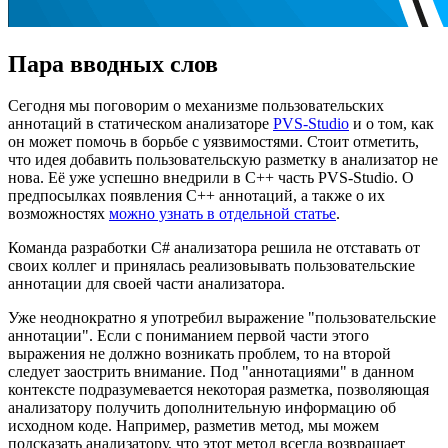
Пара вводных слов
Сегодня мы поговорим о механизме пользовательских
аннотаций в статическом анализаторе
PVS-Studio
и о том, как
он может помочь в борьбе с уязвимостями. Стоит отметить,
что идея добавить пользовательскую разметку в анализатор не
нова. Её уже успешно внедрили в C++ часть PVS-Studio. О
предпосылках появления C++ аннотаций, а также о их
возможностях
можно узнать в отдельной статье
.
Команда разработки C# анализатора решила не отставать от
своих коллег и принялась реализовывать пользовательские
аннотации для своей части анализатора.
Уже неоднократно я употребил выражение "пользовательские
аннотации". Если с пониманием первой части этого
выражения не должно возникать проблем, то на второй
следует заострить внимание. Под "аннотациями" в данном
контексте подразумевается некоторая разметка, позволяющая
анализатору получить дополнительную информацию об
исходном коде. Например, разметив метод, мы можем
подсказать анализатору, что этот метод всегда возвращает