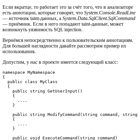
Если вкратце, то работает это за счёт того, что в анализаторе
есть аннотации, которые говорят, что
System.Console.ReadLine
— источник taint-данных, а
System.Data.SqlClient.SqlCommand
— приёмник. Если в него попадают taint-данные, может
возникнуть уязвимость SQL injection.
Вернёмся непосредственно к пользовательским аннотациям.
Для большей наглядности давайте рассмотрим пример их
использования.
Допустим, у нас в проекте имеется следующий класс:
namespace MyNamespace

{

  public class MyClass

  {

    public string GetUserInput() 

    {

      ....

    }

    public string ModifyCommand(string command, string 
    {

      ....

    }

    public void ExecuteCommand(string command)
