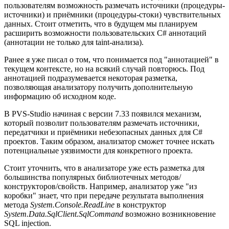
пользователям возможность размечать источники (процедуры-
источники) и приёмники (процедуры-стоки) чувствительных
данных. Стоит отметить, что в будущем мы планируем
расширить возможности пользовательских C# аннотаций
(аннотации не только для taint-анализа).
Ранее я уже писал о том, что понимается под "аннотацией" в
текущем контексте, но на всякий случай повторюсь. Под
аннотацией подразумевается некоторая разметка,
позволяющая анализатору получить дополнительную
информацию об исходном коде.
В PVS-Studio начиная с версии 7.33 появился механизм,
который позволит пользователям размечать источники,
передатчики и приёмники небезопасных данных для C#
проектов. Таким образом, анализатор сможет точнее искать
потенциальные уязвимости для конкретного проекта.
Стоит уточнить, что в анализаторе уже есть разметка для
большинства популярных библиотечных методов/
конструкторов/свойств. Например, анализатор уже "из
коробки" знает, что при передаче результата выполнения
метода
System.Console.ReadLine
в конструктор
System.Data.SqlClient.SqlCommand
возможно возникновение
SQL injection.