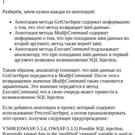
}
Разберём, зачем нужна каждая из аннотаций:
Аннотация метода
GetUserInput
содержит информацию
о том, что этот метод возвращает taint-данные.
Аннотация метода
ModifyCommand
содержит
информацию о том, что при попадании taint-данных во
второй аргумент, метод также вернёт taint.
Аннотация метода
ExecuteCommand
подсказывает
анализатору, что при попадании taint-данных в первый
аргумент возможно возникновение SQL Injection.
Таким образом, анализатор понимает, что taint-данные из
GetUserInput
передаются в
ModifyCommand
. После этого
возвращаемое значение
ModifyCommand
также становится
заражённым. Это значение передаётся в метод
ExecuteCommand
, что в свою очередь может привести к
возникновению SQL Injection.
Если добавить аннотации в проект, который содержит
использование
ProcessUserInput
, а потом проанализировать
этот проект, получим следующее предупреждение:
V5608 [OWASP-5.3.4, OWASP-5.3.5] Possible SQL injection.
Potentially tainted data in the 'modifiedCommand' variable is used to