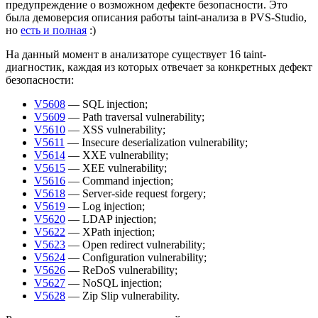
предупреждение о возможном дефекте безопасности. Это
была демоверсия описания работы taint-анализа в PVS-Studio,
но
есть и полная
:)
На данный момент в анализаторе существует 16 taint-
диагностик, каждая из которых отвечает за конкретных дефект
безопасности:
V5608
— SQL injection;
V5609
— Path traversal vulnerability;
V5610
— XSS vulnerability;
V5611
— Insecure deserialization vulnerability;
V5614
— XXE vulnerability;
V5615
— XEE vulnerability;
V5616
— Command injection;
V5618
— Server-side request forgery;
V5619
— Log injection;
V5620
— LDAP injection;
V5622
— XPath injection;
V5623
— Open redirect vulnerability;
V5624
— Configuration vulnerability;
V5626
— ReDoS vulnerability;
V5627
— NoSQL injection;
V5628
— Zip Slip vulnerability.