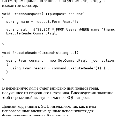
Рассмотрим пример потенциальной уязвимости, которую
находит анализатор:
void ProcessRequest(HttpRequest request) 

{ 

  string name = request.Form["name"];

  string sql = $"SELECT * FROM Users WHERE name='{name}
  ExecuteReaderCommand(sql);

  .... 

}

void ExecuteReaderCommand(string sql) 

{

  using (var command = new SqlCommand(sql, _connection)
  { 

    using (var reader = command.ExecuteReader()) { ....
  } 

  .... 

}
В переменную
name
будет записано имя пользователя,
полученное из стороннего источника. Впоследствии значение
этой переменной выступает частью SQL-запроса.
Данный код уязвим к SQL-инъекциям, так как в нём
непроверенные внешние данные используются для
формирования запроса к базе данных.