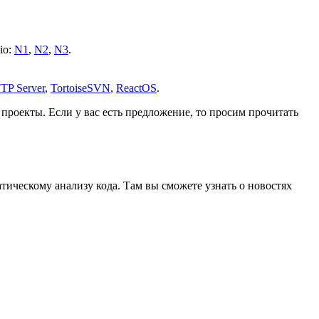
io:
N1
,
N2
,
N3
.
TP Server
,
TortoiseSVN
,
ReactOS
.
роекты. Если у вас есть предложение, то просим прочитать
ическому анализу кода. Там вы сможете узнать о новостях