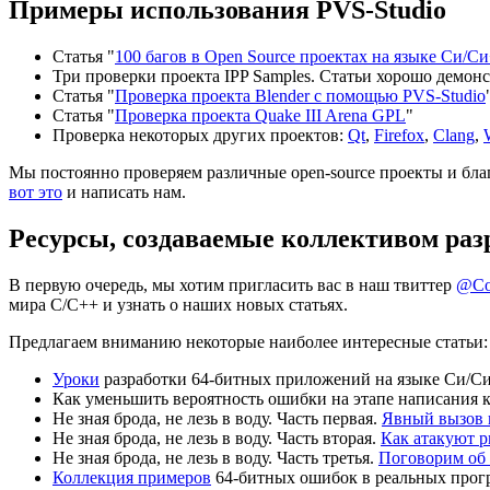
Примеры использования PVS-Studio
Статья "
100 багов в Open Source проектах на языке Си/С
Три проверки проекта IPP Samples. Статьи хорошо демон
Статья "
Проверка проекта Blender с помощью PVS-Studio
Статья "
Проверка проекта Quake III Arena GPL
"
Проверка некоторых других проектов:
Qt
,
Firefox
,
Clang
,
Мы постоянно проверяем различные open-source проекты и бла
вот это
и написать нам.
Ресурсы, создаваемые коллективом раз
В первую очередь, мы хотим пригласить вас в наш твиттер
@Co
мира C/C++ и узнать о наших новых статьях.
Предлагаем вниманию некоторые наиболее интересные статьи:
Уроки
разработки 64-битных приложений на языке Си/С
Как уменьшить вероятность ошибки на этапе написания к
Не зная брода, не лезь в воду. Часть первая.
Явный вызов 
Не зная брода, не лезь в воду. Часть вторая.
Как атакуют pr
Не зная брода, не лезь в воду. Часть третья.
Поговорим об 
Коллекция примеров
64-битных ошибок в реальных прог