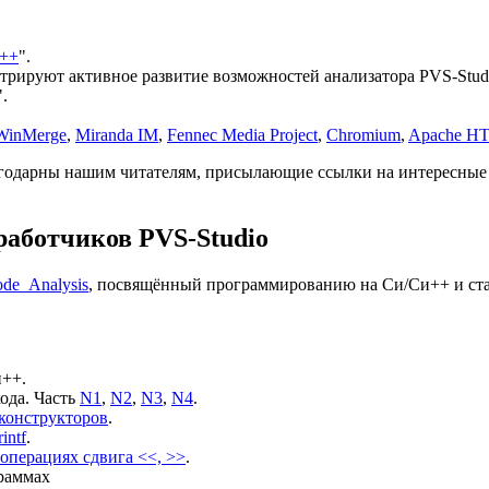
и++
".
стрируют активное развитие возможностей анализатора PVS-Stud
".
WinMerge
,
Miranda IM
,
Fennec Media Project
,
Chromium
,
Apache HT
годарны нашим читателям, присылающие ссылки на интересные п
работчиков PVS-Studio
de_Analysis
, посвящённый программированию на Си/Си++ и стат
и++.
ода. Часть
N1
,
N2
,
N3
,
N4
.
конструкторов
.
intf
.
операциях сдвига <<, >>
.
раммах