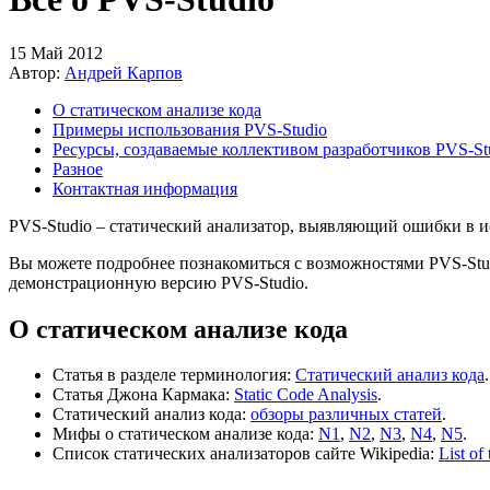
15 Май 2012
Автор:
Андрей Карпов
О статическом анализе кода
Примеры использования PVS-Studio
Ресурсы, создаваемые коллективом разработчиков PVS-St
Разное
Контактная информация
PVS-Studio – статический анализатор, выявляющий ошибки в ис
Вы можете подробнее познакомиться с возможностями PVS-Stu
демонстрационную версию PVS-Studio.
О статическом анализе кода
Статья в разделе терминология:
Статический анализ кода
.
Статья Джона Кармака:
Static Code Analysis
.
Статический анализ кода:
обзоры различных статей
.
Мифы о статическом анализе кода:
N1
,
N2
,
N3
,
N4
,
N5
.
Список статических анализаторов сайте Wikipedia:
List of 