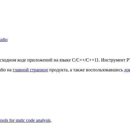
udio
ходном коде приложений на языке C/C++/C++11. Инструмент PVS-
dio на
главной странице
продукта, а также воспользовавшись
до
tools for static code analysis
.