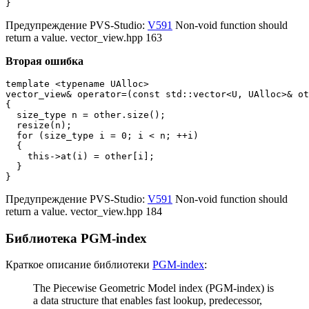
}
Предупреждение PVS-Studio:
V591
Non-void function should
return a value. vector_view.hpp 163
Вторая ошибка
template <typename UAlloc>

vector_view& operator=(const std::vector<U, UAlloc>& ot
{

  size_type n = other.size();

  resize(n);

  for (size_type i = 0; i < n; ++i)

  {

    this->at(i) = other[i];

  }

}
Предупреждение PVS-Studio:
V591
Non-void function should
return a value. vector_view.hpp 184
Библиотека PGM-index
Краткое описание библиотеки
PGM-index
:
The Piecewise Geometric Model index (PGM-index) is
a data structure that enables fast lookup, predecessor,