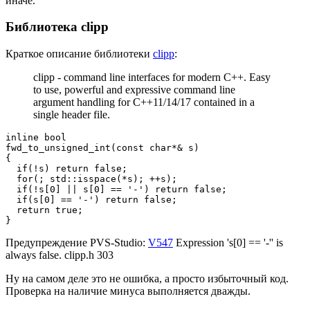
иначе.
Библиотека clipp
Краткое описание библиотеки
clipp
:
clipp - command line interfaces for modern C++. Easy
to use, powerful and expressive command line
argument handling for C++11/14/17 contained in a
single header file.
inline bool

fwd_to_unsigned_int(const char*& s)

{

  if(!s) return false;

  for(; std::isspace(*s); ++s);

  if(!s[0] || s[0] == '-') return false;

  if(s[0] == '-') return false;

  return true;

}
Предупреждение PVS-Studio:
V547
Expression 's[0] == '-'' is
always false. clipp.h 303
Ну на самом деле это не ошибка, а просто избыточный код.
Проверка на наличие минуса выполняется дважды.