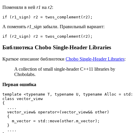
Поменяли в ней
r1
на
r2
:
if (r1_sign) r2 = twos_complement(r2);
А поменять
r1_sign
забыли. Правильный вариант:
if (r2_sign) r2 = twos_complement(r2);
Библиотека Chobo Single-Header Libraries
Краткое описание библиотеки
Chobo Single-Header Libraries
:
A collection of small single-header C++11 libraries by
Chobolabs.
Первая ошибка
template <typename T, typename U, typename Alloc = std:
class vector_view

{

  ....

  vector_view& operator=(vector_view&& other)

  {

    m_vector = std::move(other.m_vector);

  }

  ....
