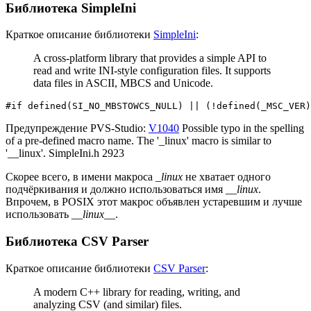
Библиотека SimpleIni
Краткое описание библиотеки
SimpleIni
:
A cross-platform library that provides a simple API to
read and write INI-style configuration files. It supports
data files in ASCII, MBCS and Unicode.
#if defined(SI_NO_MBSTOWCS_NULL) || (!defined(_MSC_VER)
Предупреждение PVS-Studio:
V1040
Possible typo in the spelling
of a pre-defined macro name. The '_linux' macro is similar to
'__linux'. SimpleIni.h 2923
Скорее всего, в имени макроса
_linux
не хватает одного
подчёркивания и должно использоваться имя
__linux
.
Впрочем, в POSIX этот макрос объявлен устаревшим и лучше
использовать
__linux__
.
Библиотека CSV Parser
Краткое описание библиотеки
CSV Parser
:
A modern C++ library for reading, writing, and
analyzing CSV (and similar) files.