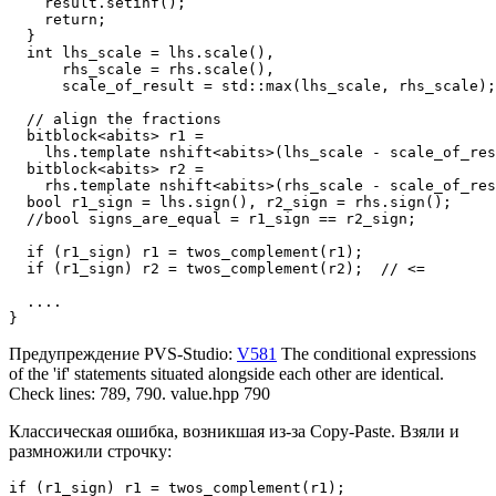
    result.setinf();

    return;

  }

  int lhs_scale = lhs.scale(),

      rhs_scale = rhs.scale(),

      scale_of_result = std::max(lhs_scale, rhs_scale);

  // align the fractions

  bitblock<abits> r1 =

    lhs.template nshift<abits>(lhs_scale - scale_of_res
  bitblock<abits> r2 =

    rhs.template nshift<abits>(rhs_scale - scale_of_res
  bool r1_sign = lhs.sign(), r2_sign = rhs.sign();

  //bool signs_are_equal = r1_sign == r2_sign;

  if (r1_sign) r1 = twos_complement(r1);

  if (r1_sign) r2 = twos_complement(r2);  // <=

  ....

}
Предупреждение PVS-Studio:
V581
The conditional expressions
of the 'if' statements situated alongside each other are identical.
Check lines: 789, 790. value.hpp 790
Классическая ошибка, возникшая из-за Copy-Paste. Взяли и
размножили строчку:
if (r1_sign) r1 = twos_complement(r1);