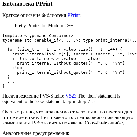
Библиотека PPrint
Краткое описание библиотеки
PPrint
:
Pretty Printer for Modern C++.
template <typename Container>

typename std::enable_if<......>::type print_internal(..
  ....

  for (size_t i = 1; i < value.size() - 1; i++) {

    print_internal(value[i], indent + indent_, "", leve
    if (is_container<T>::value == false)

      print_internal_without_quotes(", ", 0, "\n");

    else

      print_internal_without_quotes(", ", 0, "\n");

  }

  ....

}
Предупреждение PVS-Studio:
V523
The 'then' statement is
equivalent to the 'else' statement. pprint.hpp 715
Очень странно, что независимо от условия выполняется одно
и то же действие. Нет и какого-то специального поясняющего
комментария. Всё это очень похоже на Copy-Paste ошибку.
Аналогичные предупреждения: