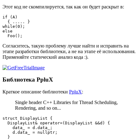
Этот код не скомпилируется, так как он будет раскрыт в:
if (A)

  { ..... }

while(0);

else

  Foo();
Согласитесь, такую проблему лучше найти и исправить на
этапе разработки библиотеки, а не на этапе её использования.
Применяйте статический анализ кода :).
Библиотека PpluX
Краткое описание библиотеки
PpluX
:
Single header C++ Libraries for Thread Scheduling,
Rendering, and so on...
struct DisplayList {

  DisplayList& operator=(DisplayList &&d) {

    data_ = d.data_;

    d.data_ = nullptr;

  }
