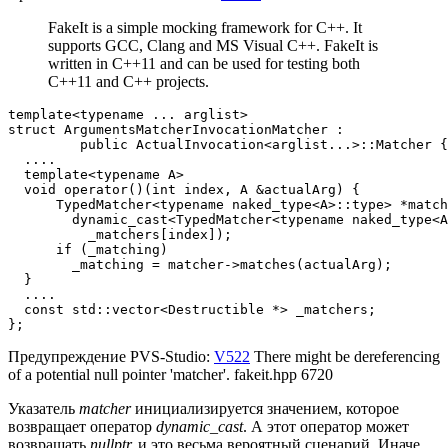
FakeIt is a simple mocking framework for C++. It
supports GCC, Clang and MS Visual C++. FakeIt is
written in C++11 and can be used for testing both
C++11 and C++ projects.
template<typename ... arglist>

struct ArgumentsMatcherInvocationMatcher :

         public ActualInvocation<arglist...>::Matcher {

  ....

  template<typename A>

  void operator()(int index, A &actualArg) {

      TypedMatcher<typename naked_type<A>::type> *match
        dynamic_cast<TypedMatcher<typename naked_type<A
          _matchers[index]);

      if (_matching)

        _matching = matcher->matches(actualArg);

  }

  ....

  const std::vector<Destructible *> _matchers;

};
Предупреждение PVS-Studio:
V522
There might be dereferencing
of a potential null pointer 'matcher'. fakeit.hpp 6720
Указатель
matcher
инициализируется значением, которое
возвращает оператор
dynamic_cast
. А этот оператор может
возвращать
nullptr,
и это весьма вероятный сценарий. Иначе