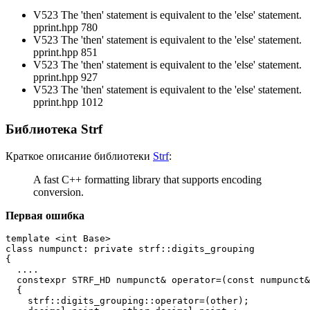
V523 The 'then' statement is equivalent to the 'else' statement.
pprint.hpp 780
V523 The 'then' statement is equivalent to the 'else' statement.
pprint.hpp 851
V523 The 'then' statement is equivalent to the 'else' statement.
pprint.hpp 927
V523 The 'then' statement is equivalent to the 'else' statement.
pprint.hpp 1012
Библиотека Strf
Краткое описание библиотеки
Strf
:
A fast C++ formatting library that supports encoding
conversion.
Первая ошибка
template <int Base>

class numpunct: private strf::digits_grouping

{

  ....

  constexpr STRF_HD numpunct& operator=(const numpunct&
  {

    strf::digits_grouping::operator=(other);
