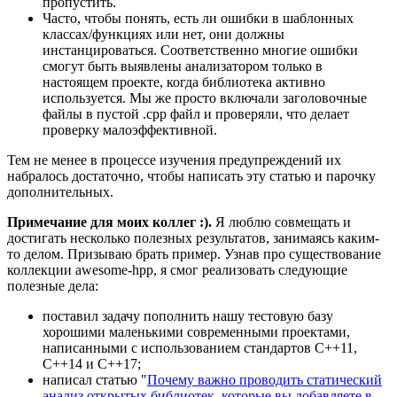
пропустить.
Часто, чтобы понять, есть ли ошибки в шаблонных
классах/функциях или нет, они должны
инстанцироваться. Соответственно многие ошибки
смогут быть выявлены анализатором только в
настоящем проекте, когда библиотека активно
используется. Мы же просто включали заголовочные
файлы в пустой .cpp файл и проверяли, что делает
проверку малоэффективной.
Тем не менее в процессе изучения предупреждений их
набралось достаточно, чтобы написать эту статью и парочку
дополнительных.
Примечание для моих коллег :).
Я люблю совмещать и
достигать несколько полезных результатов, занимаясь каким-
то делом. Призываю брать пример. Узнав про существование
коллекции awesome-hpp, я смог реализовать следующие
полезные дела:
поставил задачу пополнить нашу тестовую базу
хорошими маленькими современными проектами,
написанными с использованием стандартов C++11,
C++14 и C++17;
написал статью "
Почему важно проводить статический
анализ открытых библиотек, которые вы добавляете в