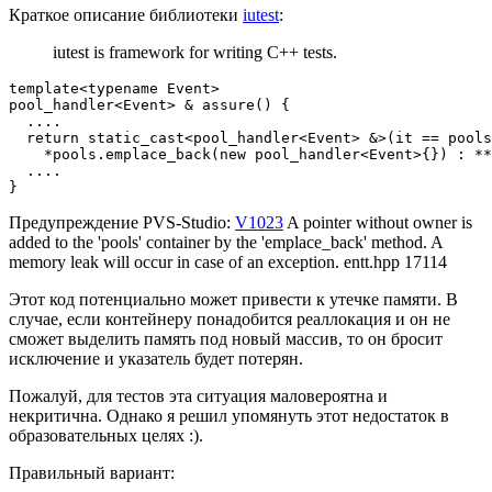
Краткое описание библиотеки
iutest
:
iutest is framework for writing C++ tests.
template<typename Event>

pool_handler<Event> & assure() {

  ....

  return static_cast<pool_handler<Event> &>(it == pools
    *pools.emplace_back(new pool_handler<Event>{}) : **
  ....

}
Предупреждение PVS-Studio:
V1023
A pointer without owner is
added to the 'pools' container by the 'emplace_back' method. A
memory leak will occur in case of an exception. entt.hpp 17114
Этот код потенциально может привести к утечке памяти. В
случае, если контейнеру понадобится реаллокация и он не
сможет выделить память под новый массив, то он бросит
исключение и указатель будет потерян.
Пожалуй, для тестов эта ситуация маловероятна и
некритична. Однако я решил упомянуть этот недостаток в
образовательных целях :).
Правильный вариант: