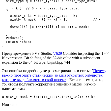
  size_type q = (size_type)(k / basic_type_bits);

  ....

  if ( k )  // 0 < k < basic_type_bits:

  {

    uint64_t k1 = basic_type_bits - k;

    uint64_t mask = (1 << k) - 1;             // <=

    ....

    data()[i] |= (data()[i-1] >> k1) & mask;

    ....

  }

  reduce();

  return *this;

}
Предупреждение PVS-Studio:
V629
Consider inspecting the '1 <<
k' expression. Bit shifting of the 32-bit value with a subsequent
expansion to the 64-bit type. bigint.hpp 744
Эта ошибка подробно уже рассматривалась в статье "
Почему
важно проводить статический анализ открытых библиотек,
которые вы добавляете в свой проект
". Если совсем кратко,
то, чтобы получать корректные значения маски, нужно
написать так:
uint64_t mask = (static_cast<uint64_t>(1) << k) - 1;
Или так: