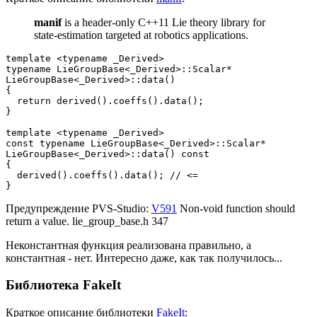
manif
is a header-only C++11 Lie theory library for
state-estimation targeted at robotics applications.
template <typename _Derived>

typename LieGroupBase<_Derived>::Scalar*

LieGroupBase<_Derived>::data()

{

  return derived().coeffs().data();

}

template <typename _Derived>

const typename LieGroupBase<_Derived>::Scalar*

LieGroupBase<_Derived>::data() const

{

  derived().coeffs().data(); // <=

}
Предупреждение PVS-Studio:
V591
Non-void function should
return a value. lie_group_base.h 347
Неконстантная функция реализована правильно, а
константная - нет. Интересно даже, как так получилось...
Библиотека FakeIt
Краткое описание библиотеки
FakeIt
: