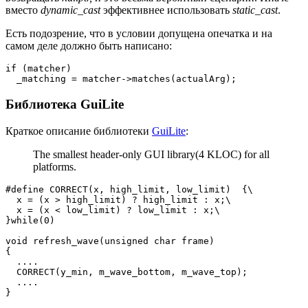
вместо
dynamic_cast
эффективнее использовать
static_cast
.
Есть подозрение, что в условии допущена опечатка и на
самом деле должно быть написано:
if (matcher)

  _matching = matcher->matches(actualArg);
Библиотека GuiLite
Краткое описание библиотеки
GuiLite
:
The smallest header-only GUI library(4 KLOC) for all
platforms.
#define CORRECT(x, high_limit, low_limit)  {\

  x = (x > high_limit) ? high_limit : x;\

  x = (x < low_limit) ? low_limit : x;\

}while(0)

void refresh_wave(unsigned char frame)

{

  ....

  CORRECT(y_min, m_wave_bottom, m_wave_top);

  ....

}