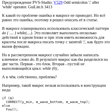
Предупреждение PVS-Studio:
V529
Odd semicolon ';' after
'while' operator. GuiLite.h 3413
К какой-то проблеме ошибка в макросе не приводит. Но всё
равно это ошибка, поэтому я решил описать её в статье.
В макросе планировалось использовать классический паттерн
do { .... } while(....)
. Это позволяет выполнить несколько
действий в одном блоке и при этом иметь возможность для
красоты после макроса писать точку с запятой ';', как будто это
вызов функции.
Но в рассмотренном макросе случайно забыли написать
ключевое слово
do
. В результате макрос как-бы разделился на
две части. Первая - это блок. Вторая - пустой не
выполняющийся цикл:
while (0);
.
А в чём, собственно, проблема?
Например, такой макрос нельзя использовать в конструкции
вида:
if (A)

  CORRECT(y_min, m_wave_bottom, m_wave_top);

else

  Foo();