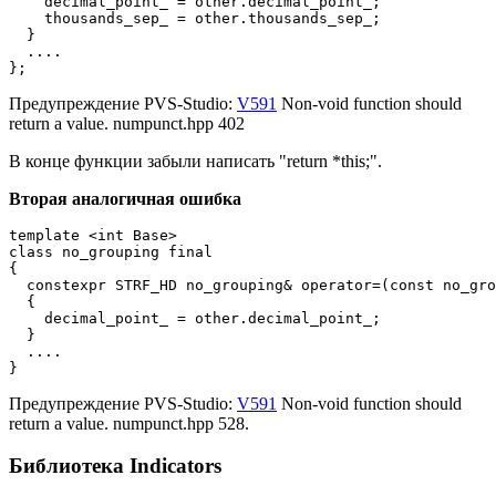
    decimal_point_ = other.decimal_point_;

    thousands_sep_ = other.thousands_sep_;

  }

  ....

};
Предупреждение PVS-Studio:
V591
Non-void function should
return a value. numpunct.hpp 402
В конце функции забыли написать "return *this;".
Вторая аналогичная ошибка
template <int Base>

class no_grouping final

{

  constexpr STRF_HD no_grouping& operator=(const no_gro
  {

    decimal_point_ = other.decimal_point_;

  }

  ....

}
Предупреждение PVS-Studio:
V591
Non-void function should
return a value. numpunct.hpp 528.
Библиотека Indicators