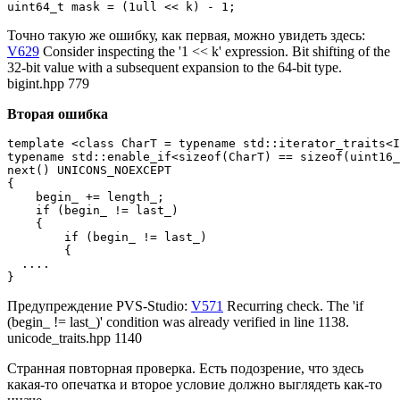
uint64_t mask = (1ull << k) - 1;
Точно такую же ошибку, как первая, можно увидеть здесь:
V629
Consider inspecting the '1 << k' expression. Bit shifting of the
32-bit value with a subsequent expansion to the 64-bit type.
bigint.hpp 779
Вторая ошибка
template <class CharT = typename std::iterator_traits<I
typename std::enable_if<sizeof(CharT) == sizeof(uint16_
next() UNICONS_NOEXCEPT

{

    begin_ += length_;

    if (begin_ != last_)

    {

        if (begin_ != last_)

        {

  ....

}
Предупреждение PVS-Studio:
V571
Recurring check. The 'if
(begin_ != last_)' condition was already verified in line 1138.
unicode_traits.hpp 1140
Странная повторная проверка. Есть подозрение, что здесь
какая-то опечатка и второе условие должно выглядеть как-то