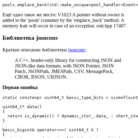
pools.emplace_back(std::make_unique<pool_handler<Event>
Ещё одно такое же место: V1023 A pointer without owner is
added to the 'pools' container by the 'emplace_back' method. A
memory leak will occur in case of an exception. entt.hpp 17407
Библиотека jsoncons
Краткое описание библиотеки
jsoncons
:
A C++, header-only library for constructing JSON and
JSON-like data formats, with JSON Pointer, JSON
Patch, JSONPath, JMESPath, CSV, MessagePack,
CBOR, BSON, UBJSON.
Первая ошибка
static constexpr uint64_t basic_type_bits = sizeof(uint
uint64_t* data() 

{

  return is_dynamic() ? dynamic_stor_.data_ : short_sto
}

basic_bigint& operator<<=( uint64_t k )

{
