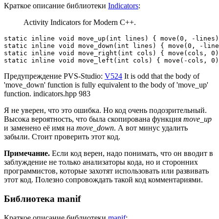
Краткое описание библиотеки
Indicators
:
Activity Indicators for Modern C++.
static inline void move_up(int lines) { move(0, -lines)
static inline void move_down(int lines) { move(0, -line
static inline void move_right(int cols) { move(cols, 0)
static inline void move_left(int cols) { move(-cols, 0)
Предупреждение PVS-Studio:
V524
It is odd that the body of
'move_down' function is fully equivalent to the body of 'move_up'
function. indicators.hpp 983
Я не уверен, что это ошибка. Но код очень подозрительный.
Высока вероятность, что была скопирована функция
move_up
и заменено её имя на
move_down
. А вот минус удалить
забыли. Стоит проверить этот код.
Примечание.
Если код верен, надо понимать, что он вводит в
заблуждение не только анализаторы кода, но и сторонних
программистов, которые захотят использовать или развивать
этот код. Полезно сопровождать такой код комментариями.
Библиотека manif
Краткое описание библиотеки
manif
: