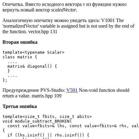
Опечатка. Вместо исходного вектора
v
из функции нужно
вернуть новый вектор
scaledVector
.
Аналогичную опечатку можно увидеть здесь: V1001 The
'normalizedVector' variable is assigned but is not used by the end of
the function. vector.hpp 131
Вторая ошибка
template<typename Scalar>

class matrix {

  ....

  matrix& diagonal() {

  }

  ....

};
Предупреждение PVS-Studio:
V591
Non-void function should
return a value. matrix.hpp 109
Третья ошибка
template<size_t fbits, size_t abits>

void module_subtract_BROKEN(

  const value<fbits>& lhs, const value<fbits>& rhs, val
{

  if (lhs.isinf() || rhs.isinf()) {
