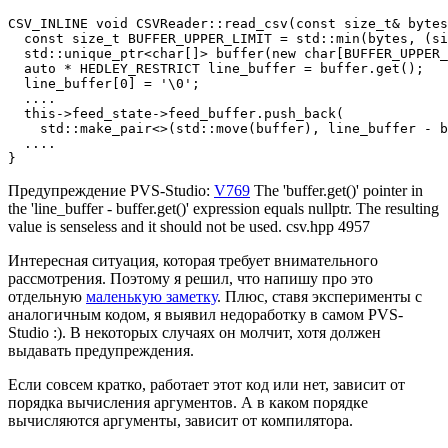
CSV_INLINE void CSVReader::read_csv(const size_t& bytes
  const size_t BUFFER_UPPER_LIMIT = std::min(bytes, (si
  std::unique_ptr<char[]> buffer(new char[BUFFER_UPPER_
  auto * HEDLEY_RESTRICT line_buffer = buffer.get();

  line_buffer[0] = '\0';

  ....

  this->feed_state->feed_buffer.push_back(

    std::make_pair<>(std::move(buffer), line_buffer - b
  ....

}
Предупреждение PVS-Studio:
V769
The 'buffer.get()' pointer in
the 'line_buffer - buffer.get()' expression equals nullptr. The resulting
value is senseless and it should not be used. csv.hpp 4957
Интересная ситуация, которая требует внимательного
рассмотрения. Поэтому я решил, что напишу про это
отдельную
маленькую заметку
. Плюс, ставя эксперименты с
аналогичным кодом, я выявил недоработку в самом PVS-
Studio :). В некоторых случаях он молчит, хотя должен
выдавать предупреждения.
Если совсем кратко, работает этот код или нет, зависит от
порядка вычисления аргументов. А в каком порядке
вычисляются аргументы, зависит от компилятора.