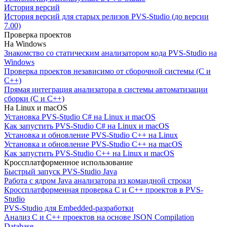
История версий
История версий для старых релизов PVS-Studio (до версии
7.00)
Проверка проектов
На Windows
Знакомство со статическим анализатором кода PVS-Studio на
Windows
Проверка проектов независимо от сборочной системы (C и
C++)
Прямая интеграция анализатора в системы автоматизации
сборки (C и C++)
На Linux и macOS
Установка PVS-Studio C# на Linux и macOS
Как запустить PVS-Studio C# на Linux и macOS
Установка и обновление PVS-Studio C++ на Linux
Установка и обновление PVS-Studio C++ на macOS
Как запустить PVS-Studio C++ на Linux и macOS
Кроссплатформенное использование
Быстрый запуск PVS-Studio Java
Работа с ядром Java анализатора из командной строки
Кроссплатформенная проверка C и C++ проектов в PVS-
Studio
PVS-Studio для Embedded-разработки
Анализ C и C++ проектов на основе JSON Compilation
Database