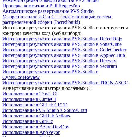
Режим инкрементального анализа PVS-Studio
Проверка коммитов и Pull Request'ов
Автоматическое развертывание PVS-Studio
Ускорение анализа C и C++ кода с помощью систем
распределённой сборки (Incredibuild)
Интеграция результатов анализа PVS-Studio в инструменты
контроля качества кода (веб дашборд)
Интеграция результатов анализа PVS-Studio в DefectDojo
Интеграция результатов анализа PVS-Studio в SonarQube
Интеграция результатов анализа PVS-Studio в CodeChecker
Интеграция результатов анализа PVS-Studio в AppSec.Hub
Интеграция результатов анализа PVS-Studio в Hexway
Интеграция результатов анализа PVS-Studio в Securitm
Интеграция результатов анализа PVS-Studio в
CyberCodeReview
Интеграция результатов анализа PVS-Studio в TRON.ASOC
Развёртывание анализатора в облачных CI
Использование в Travis CI
Использование в CircleCI
Использование в GitLab CI/CD
Использование PVS-Studio в SourceCraft
Использование в GitHub Actions
Использование в GitFlic
Использование в Azure DevOps
Использование в AppVeyor