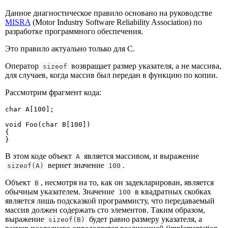
Данное диагностическое правило основано на руководстве
MISRA
(Motor Industry Software Reliability Association) по
разработке программного обеспечения.
Это правило актуально только для C.
Оператор
возвращает размер указателя, а не массива,
sizeof
для случаев, когда массив был передан в функцию по копии.
Рассмотрим фрагмент кода:
char A[100];

void Foo(char B[100])

{

}
В этом коде объект
является массивом, и выражение
A
вернет значение
.
sizeof(A)
100
Объект
, несмотря на то, как он задекларирован, является
B
обычным указателем. Значение
в квадратных скобках
100
является лишь подсказкой программисту, что передаваемый
массив должен содержать сто элементов. Таким образом,
выражение
будет равно размеру указателя, а
sizeof(B)