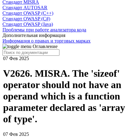
Cтандарт MISRA
Стандарт AUTOSAR
Стандарт OWASP (C++)
Стандарт OWASP (C#)
Стандарт OWASP (Java)
Проблемы при работе анализатора кода
Дополнительная информация
Информация о правах и торговых марках
Оглавление
07 Фев 2025
V2626. MISRA. The 'sizeof'
operator should not have an
operand which is a function
parameter declared as 'array
of type'.
07 Фев 2025