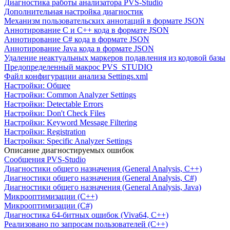
Диагностика работы анализатора PVS-Studio
Дополнительная настройка диагностик
Механизм пользовательских аннотаций в формате JSON
Аннотирование C и C++ кода в формате JSON
Аннотирование C# кода в формате JSON
Аннотирование Java кода в формате JSON
Удаление неактуальных маркеров подавления из кодовой базы
Предопределенный макрос PVS_STUDIO
Файл конфигурации анализа Settings.xml
Настройки: Общее
Настройки: Common Analyzer Settings
Настройки: Detectable Errors
Настройки: Don't Check Files
Настройки: Keyword Message Filtering
Настройки: Registration
Настройки: Specific Analyzer Settings
Описание диагностируемых ошибок
Сообщения PVS-Studio
Диагностики общего назначения (General Analysis, C++)
Диагностики общего назначения (General Analysis, C#)
Диагностики общего назначения (General Analysis, Java)
Микрооптимизации (C++)
Микрооптимизации (C#)
Диагностика 64-битных ошибок (Viva64, C++)
Реализовано по запросам пользователей (C++)