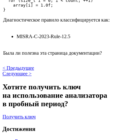
  for (size_t i = 0; i < count; ++i)

    array[i] = 1.0f;

}
Диагностическое правило классифицируется как:
MISRA-C-2023-Rule-12.5
Была ли полезна эта страница документации?
<
Предыдущее
Следующее
>
Хотите получить ключ
на использование анализатора
в пробный период?
Получить ключ
Достижения