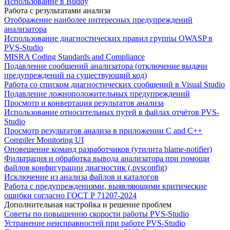
Использование в Buddy
Работа с результатами анализа
Отображение наиболее интересных предупреждений
анализатора
Использование диагностических правил группы OWASP в
PVS-Studio
MISRA Coding Standards and Compliance
Подавление сообщений анализатора (отключение выдачи
предупреждений на существующий код)
Работа со списком диагностических сообщений в Visual Studio
Подавление ложноположительных предупреждений
Просмотр и конвертация результатов анализа
Использование относительных путей в файлах отчётов PVS-
Studio
Просмотр результатов анализа в приложении C and C++
Compiler Monitoring UI
Оповещение команд разработчиков (утилита blame-notifier)
Фильтрация и обработка вывода анализатора при помощи
файлов конфигурации диагностик (.pvsconfig)
Исключение из анализа файлов и каталогов
Работа с предупреждениями, выявляющими критические
ошибки согласно ГОСТ Р 71207-2024
Дополнительная настройка и решение проблем
Советы по повышению скорости работы PVS-Studio
Устранение неисправностей при работе PVS-Studio