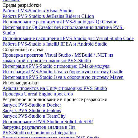
Среды разработки
Работа PVS-Studio в Visual Studio
Работа PVS-Studio в JetBrains Rider и CLion
Использование расширения PVS-Studio для Qt Creator
Интеграция с Qt Creator без использования плагина PVS-
Studio
Использование расширения PVS-Studio для Visual Studio Code
Работа PVS-Studio в IntelliJ IDEA и Android Studio
Сборочные системы
Проверка проектов Visual Studio / MSBuild / .NET из
командной строки с помощью PVS-Studio
Интеграция PVS-Studio с помощью CMake-модуля
Интеграция PVS-Studio Java в сборочную систему Gradle
Интеграция PVS-Studio Java в сборочную систему Maven
Игровые движки
Анализ проектов на Unity с помощью PVS-Studio
Проверка Unreal Engine проектов
Регулярное использование в процессе разработки
Запуск PVS-Studio в Docker
Запуск PVS-Studio в Jenkins
Запуск PVS-Studio в TeamCity
Использование PVS-Studio в SolidLab SDP
Загрузка результатов анализа в Jira
PVS-Studio и Continuous Integration