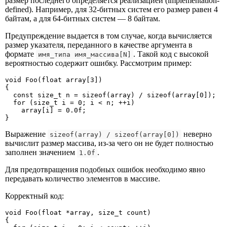
размер последнего определяется реализацией (implementation-
defined). Например, для 32-битных систем его размер равен 4
байтам, а для 64-битных систем — 8 байтам.
Предупреждение выдается в том случае, когда вычисляется
размер указателя, переданного в качестве аргумента в
формате
. Такой код с высокой
имя_типа имя_массива[N]
вероятностью содержит ошибку. Рассмотрим пример:
void Foo(float array[3])

{

  const size_t n = sizeof(array) / sizeof(array[0]);

  for (size_t i = 0; i < n; ++i)

    array[i] = 0.0f;

}
Выражение
неверно
sizeof(array) / sizeof(array[0])
вычислит размер массива, из-за чего он не будет полностью
заполнен значением
.
1.0f
Для предотвращения подобных ошибок необходимо явно
передавать количество элементов в массиве.
Корректный код:
void Foo(float *array, size_t count)

{
