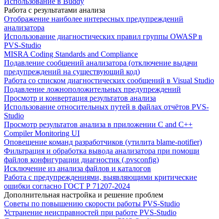
Использование в Buddy
Работа с результатами анализа
Отображение наиболее интересных предупреждений
анализатора
Использование диагностических правил группы OWASP в
PVS-Studio
MISRA Coding Standards and Compliance
Подавление сообщений анализатора (отключение выдачи
предупреждений на существующий код)
Работа со списком диагностических сообщений в Visual Studio
Подавление ложноположительных предупреждений
Просмотр и конвертация результатов анализа
Использование относительных путей в файлах отчётов PVS-
Studio
Просмотр результатов анализа в приложении C and C++
Compiler Monitoring UI
Оповещение команд разработчиков (утилита blame-notifier)
Фильтрация и обработка вывода анализатора при помощи
файлов конфигурации диагностик (.pvsconfig)
Исключение из анализа файлов и каталогов
Работа с предупреждениями, выявляющими критические
ошибки согласно ГОСТ Р 71207-2024
Дополнительная настройка и решение проблем
Советы по повышению скорости работы PVS-Studio
Устранение неисправностей при работе PVS-Studio