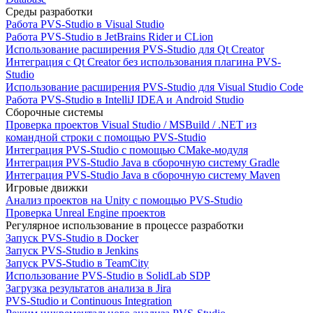
Среды разработки
Работа PVS-Studio в Visual Studio
Работа PVS-Studio в JetBrains Rider и CLion
Использование расширения PVS-Studio для Qt Creator
Интеграция с Qt Creator без использования плагина PVS-
Studio
Использование расширения PVS-Studio для Visual Studio Code
Работа PVS-Studio в IntelliJ IDEA и Android Studio
Сборочные системы
Проверка проектов Visual Studio / MSBuild / .NET из
командной строки с помощью PVS-Studio
Интеграция PVS-Studio с помощью CMake-модуля
Интеграция PVS-Studio Java в сборочную систему Gradle
Интеграция PVS-Studio Java в сборочную систему Maven
Игровые движки
Анализ проектов на Unity с помощью PVS-Studio
Проверка Unreal Engine проектов
Регулярное использование в процессе разработки
Запуск PVS-Studio в Docker
Запуск PVS-Studio в Jenkins
Запуск PVS-Studio в TeamCity
Использование PVS-Studio в SolidLab SDP
Загрузка результатов анализа в Jira
PVS-Studio и Continuous Integration