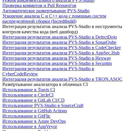
Режим инкрементального анализа PVS-Studio
Проверка коммитов и Pull Request'ов
Автоматическое развертывание PVS-Studio
Ускорение анализа C и C++ кода с помощью систем
распределённой сборки (Incredibuild)
Интеграция результатов анализа PVS-Studio в инструменты
контроля качества кода (веб дашборд)
Интеграция результатов анализа PVS-Studio в DefectDojo
Интеграция результатов анализа PVS-Studio в SonarQube
Интеграция результатов анализа PVS-Studio в CodeChecker
Интеграция результатов анализа PVS-Studio в AppSec.Hub
Интеграция результатов анализа PVS-Studio в Hexway
Интеграция результатов анализа PVS-Studio в Securitm
Интеграция результатов анализа PVS-Studio в
CyberCodeReview
Интеграция результатов анализа PVS-Studio в TRON.ASOC
Развёртывание анализатора в облачных CI
Использование в Travis CI
Использование в CircleCI
Использование в GitLab CI/CD
Использование PVS-Studio в SourceCraft
Использование в GitHub Actions
Использование в GitFlic
Использование в Azure DevOps
Использование в AppVeyor