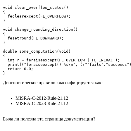
void clear_overflow_status()

{

  feclearexcept(FE_OVERFLOW);

}

void change_rounding_direction()

{

  fesetround(FE_DOWNWARD);

}

double some_computation(void)

{

  int r = feraiseexcept(FE_OVERFLOW | FE_INEXACT);

  printf("feraiseexcept() %s\n", (r?"fails":"succeeds")
  return 0.0;

}
Диагностическое правило классифицируется как:
MISRA-C-2012-Rule-21.12
MISRA-C-2023-Rule-21.12
Была ли полезна эта страница документации?