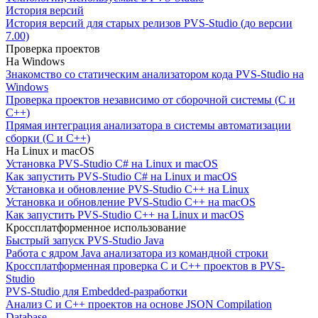
История версий
История версий для старых релизов PVS-Studio (до версии
7.00)
Проверка проектов
На Windows
Знакомство со статическим анализатором кода PVS-Studio на
Windows
Проверка проектов независимо от сборочной системы (C и
C++)
Прямая интеграция анализатора в системы автоматизации
сборки (C и C++)
На Linux и macOS
Установка PVS-Studio C# на Linux и macOS
Как запустить PVS-Studio C# на Linux и macOS
Установка и обновление PVS-Studio C++ на Linux
Установка и обновление PVS-Studio C++ на macOS
Как запустить PVS-Studio C++ на Linux и macOS
Кроссплатформенное использование
Быстрый запуск PVS-Studio Java
Работа с ядром Java анализатора из командной строки
Кроссплатформенная проверка C и C++ проектов в PVS-
Studio
PVS-Studio для Embedded-разработки
Анализ C и C++ проектов на основе JSON Compilation
Database