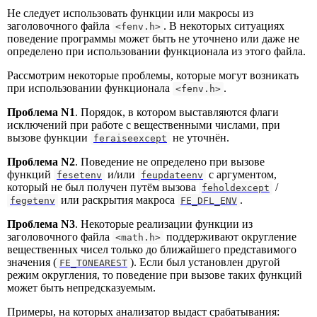
Не следует использовать функции или макросы из
заголовочного файла
. В некоторых ситуациях
<fenv.h>
поведение программы может быть не уточнено или даже не
определено при использовании функционала из этого файла.
Рассмотрим некоторые проблемы, которые могут возникать
при использовании функционала
.
<fenv.h>
Проблема N1
. Порядок, в котором выставляются флаги
исключений при работе с вещественными числами, при
вызове функции
не уточнён.
feraiseexcept
Проблема N2
. Поведение не определено при вызове
функций
и/или
с аргументом,
fesetenv
feupdateenv
который не был получен путём вызова
/
feholdexcept
или раскрытия макроса
.
fegetenv
FE_DFL_ENV
Проблема N3
. Некоторые реализации функции из
заголовочного файла
поддерживают округление
<math.h>
вещественных чисел только до ближайшего представимого
значения (
). Если был установлен другой
FE_TONEAREST
режим округления, то поведение при вызове таких функций
может быть непредсказуемым.
Примеры, на которых анализатор выдаст срабатывания: