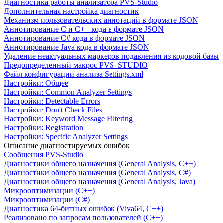
Диагностика работы анализатора PVS-Studio
Дополнительная настройка диагностик
Механизм пользовательских аннотаций в формате JSON
Аннотирование C и C++ кода в формате JSON
Аннотирование C# кода в формате JSON
Аннотирование Java кода в формате JSON
Удаление неактуальных маркеров подавления из кодовой базы
Предопределенный макрос PVS_STUDIO
Файл конфигурации анализа Settings.xml
Настройки: Общее
Настройки: Common Analyzer Settings
Настройки: Detectable Errors
Настройки: Don't Check Files
Настройки: Keyword Message Filtering
Настройки: Registration
Настройки: Specific Analyzer Settings
Описание диагностируемых ошибок
Сообщения PVS-Studio
Диагностики общего назначения (General Analysis, C++)
Диагностики общего назначения (General Analysis, C#)
Диагностики общего назначения (General Analysis, Java)
Микрооптимизации (C++)
Микрооптимизации (C#)
Диагностика 64-битных ошибок (Viva64, C++)
Реализовано по запросам пользователей (C++)