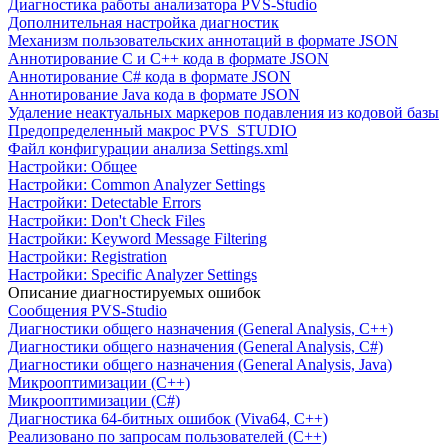
Диагностика работы анализатора PVS-Studio
Дополнительная настройка диагностик
Механизм пользовательских аннотаций в формате JSON
Аннотирование C и C++ кода в формате JSON
Аннотирование C# кода в формате JSON
Аннотирование Java кода в формате JSON
Удаление неактуальных маркеров подавления из кодовой базы
Предопределенный макрос PVS_STUDIO
Файл конфигурации анализа Settings.xml
Настройки: Общее
Настройки: Common Analyzer Settings
Настройки: Detectable Errors
Настройки: Don't Check Files
Настройки: Keyword Message Filtering
Настройки: Registration
Настройки: Specific Analyzer Settings
Описание диагностируемых ошибок
Сообщения PVS-Studio
Диагностики общего назначения (General Analysis, C++)
Диагностики общего назначения (General Analysis, C#)
Диагностики общего назначения (General Analysis, Java)
Микрооптимизации (C++)
Микрооптимизации (C#)
Диагностика 64-битных ошибок (Viva64, C++)
Реализовано по запросам пользователей (C++)