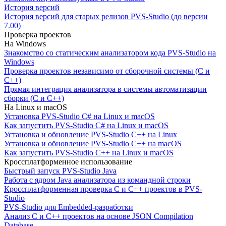
История версий
История версий для старых релизов PVS-Studio (до версии
7.00)
Проверка проектов
На Windows
Знакомство со статическим анализатором кода PVS-Studio на
Windows
Проверка проектов независимо от сборочной системы (C и
C++)
Прямая интеграция анализатора в системы автоматизации
сборки (C и C++)
На Linux и macOS
Установка PVS-Studio C# на Linux и macOS
Как запустить PVS-Studio C# на Linux и macOS
Установка и обновление PVS-Studio C++ на Linux
Установка и обновление PVS-Studio C++ на macOS
Как запустить PVS-Studio C++ на Linux и macOS
Кроссплатформенное использование
Быстрый запуск PVS-Studio Java
Работа с ядром Java анализатора из командной строки
Кроссплатформенная проверка C и C++ проектов в PVS-
Studio
PVS-Studio для Embedded-разработки
Анализ C и C++ проектов на основе JSON Compilation
Database