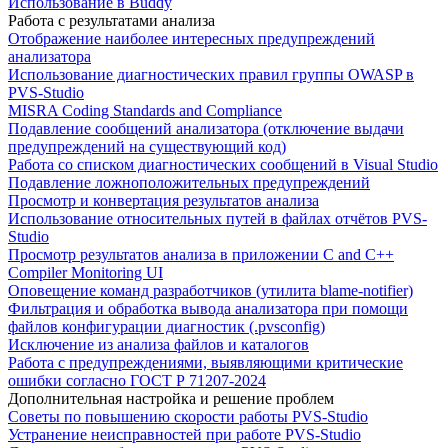
Использование в Buddy
Работа с результатами анализа
Отображение наиболее интересных предупреждений
анализатора
Использование диагностических правил группы OWASP в
PVS-Studio
MISRA Coding Standards and Compliance
Подавление сообщений анализатора (отключение выдачи
предупреждений на существующий код)
Работа со списком диагностических сообщений в Visual Studio
Подавление ложноположительных предупреждений
Просмотр и конвертация результатов анализа
Использование относительных путей в файлах отчётов PVS-
Studio
Просмотр результатов анализа в приложении C and C++
Compiler Monitoring UI
Оповещение команд разработчиков (утилита blame-notifier)
Фильтрация и обработка вывода анализатора при помощи
файлов конфигурации диагностик (.pvsconfig)
Исключение из анализа файлов и каталогов
Работа с предупреждениями, выявляющими критические
ошибки согласно ГОСТ Р 71207-2024
Дополнительная настройка и решение проблем
Советы по повышению скорости работы PVS-Studio
Устранение неисправностей при работе PVS-Studio