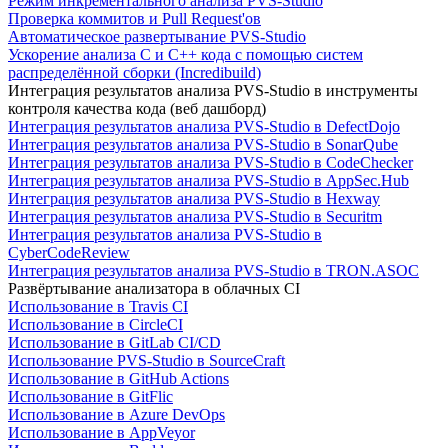
Режим инкрементального анализа PVS-Studio
Проверка коммитов и Pull Request'ов
Автоматическое развертывание PVS-Studio
Ускорение анализа C и C++ кода с помощью систем
распределённой сборки (Incredibuild)
Интеграция результатов анализа PVS-Studio в инструменты
контроля качества кода (веб дашборд)
Интеграция результатов анализа PVS-Studio в DefectDojo
Интеграция результатов анализа PVS-Studio в SonarQube
Интеграция результатов анализа PVS-Studio в CodeChecker
Интеграция результатов анализа PVS-Studio в AppSec.Hub
Интеграция результатов анализа PVS-Studio в Hexway
Интеграция результатов анализа PVS-Studio в Securitm
Интеграция результатов анализа PVS-Studio в
CyberCodeReview
Интеграция результатов анализа PVS-Studio в TRON.ASOC
Развёртывание анализатора в облачных CI
Использование в Travis CI
Использование в CircleCI
Использование в GitLab CI/CD
Использование PVS-Studio в SourceCraft
Использование в GitHub Actions
Использование в GitFlic
Использование в Azure DevOps
Использование в AppVeyor