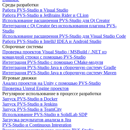
Среды разработки
Работа PVS-Studio в Visual Studio
Работа PVS-Studio в JetBrains Rider и CLion
Использование расширения PVS-Studio для Qt Creator
Интеграция с Qt Creator без использования плагина PVS-
Studio
Использование расширения PVS-Studio для Visual Studio Code
Работа PVS-Studio в IntelliJ IDEA и Android Studio
Сборочные системы
Проверка проектов Visual Studio / MSBuild / .NET из
командной строки с помощью PVS-Studio
Интеграция PVS-Studio с помощью CMake-модуля
Интеграция PVS-Studio Java в сборочную систему Gradle
Интеграция PVS-Studio Java в сборочную систему Maven
Игровые движки
Анализ проектов на Unity с помощью PVS-Studio
Проверка Unreal Engine проектов
Регулярное использование в процессе разработки
Запуск PVS-Studio в Docker
Запуск PVS-Studio в Jenkins
Запуск PVS-Studio в TeamCity
Использование PVS-Studio в SolidLab SDP
Загрузка результатов анализа в Jira
PVS-Studio и Continuous Integration