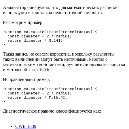
Анализатор обнаружил, что для математических расчётов
используются константы недостаточной точности.
Рассмотрим пример:
function calculateСircumference(radius) {

  const diameter = 2 * radius;

  return diameter * 3.1415;

}
Такая запись не совсем корректна, поскольку результаты
таких вычислений могут быть неточными. Работая с
математическими константами, лучше использовать свойства
и методы объекта
.
Math
Исправленный пример:
function calculateСircumference(radius) {

  const diameter = 2 * radius;

  return diameter * Math.PI;

}
Диагностическое правило классифицируется как:
CWE-1339