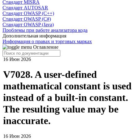
Cтандарт MISRA
Стандарт AUTOSAR
Стандарт OWASP (C++)
Стандарт OWASP (C#)
Стандарт OWASP (Java)
Проблемы при работе анализатора кода
Дополнительная информация
Информация о правах и торговых марках
Оглавление
16 Июн 2026
V7028. A user-defined
mathematical constant is used
instead of a built-in constant.
The resulting value may be
inaccurate.
16 Июн 2026