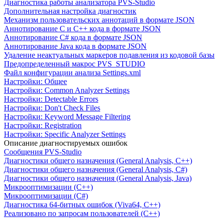
Диагностика работы анализатора PVS-Studio
Дополнительная настройка диагностик
Механизм пользовательских аннотаций в формате JSON
Аннотирование C и C++ кода в формате JSON
Аннотирование C# кода в формате JSON
Аннотирование Java кода в формате JSON
Удаление неактуальных маркеров подавления из кодовой базы
Предопределенный макрос PVS_STUDIO
Файл конфигурации анализа Settings.xml
Настройки: Общее
Настройки: Common Analyzer Settings
Настройки: Detectable Errors
Настройки: Don't Check Files
Настройки: Keyword Message Filtering
Настройки: Registration
Настройки: Specific Analyzer Settings
Описание диагностируемых ошибок
Сообщения PVS-Studio
Диагностики общего назначения (General Analysis, C++)
Диагностики общего назначения (General Analysis, C#)
Диагностики общего назначения (General Analysis, Java)
Микрооптимизации (C++)
Микрооптимизации (C#)
Диагностика 64-битных ошибок (Viva64, C++)
Реализовано по запросам пользователей (C++)