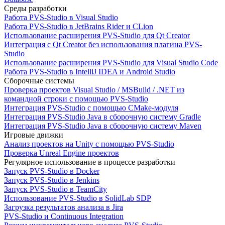
Среды разработки
Работа PVS-Studio в Visual Studio
Работа PVS-Studio в JetBrains Rider и CLion
Использование расширения PVS-Studio для Qt Creator
Интеграция с Qt Creator без использования плагина PVS-
Studio
Использование расширения PVS-Studio для Visual Studio Code
Работа PVS-Studio в IntelliJ IDEA и Android Studio
Сборочные системы
Проверка проектов Visual Studio / MSBuild / .NET из
командной строки с помощью PVS-Studio
Интеграция PVS-Studio с помощью CMake-модуля
Интеграция PVS-Studio Java в сборочную систему Gradle
Интеграция PVS-Studio Java в сборочную систему Maven
Игровые движки
Анализ проектов на Unity с помощью PVS-Studio
Проверка Unreal Engine проектов
Регулярное использование в процессе разработки
Запуск PVS-Studio в Docker
Запуск PVS-Studio в Jenkins
Запуск PVS-Studio в TeamCity
Использование PVS-Studio в SolidLab SDP
Загрузка результатов анализа в Jira
PVS-Studio и Continuous Integration