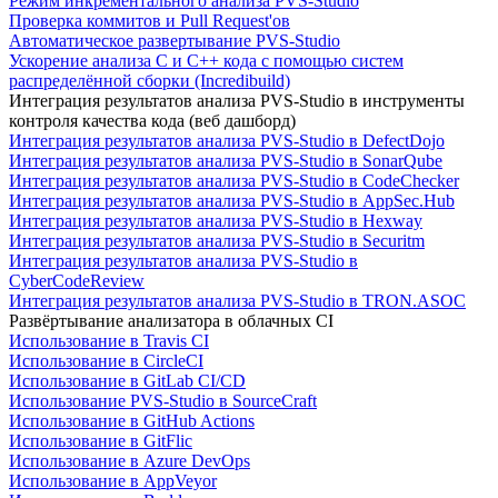
Режим инкрементального анализа PVS-Studio
Проверка коммитов и Pull Request'ов
Автоматическое развертывание PVS-Studio
Ускорение анализа C и C++ кода с помощью систем
распределённой сборки (Incredibuild)
Интеграция результатов анализа PVS-Studio в инструменты
контроля качества кода (веб дашборд)
Интеграция результатов анализа PVS-Studio в DefectDojo
Интеграция результатов анализа PVS-Studio в SonarQube
Интеграция результатов анализа PVS-Studio в CodeChecker
Интеграция результатов анализа PVS-Studio в AppSec.Hub
Интеграция результатов анализа PVS-Studio в Hexway
Интеграция результатов анализа PVS-Studio в Securitm
Интеграция результатов анализа PVS-Studio в
CyberCodeReview
Интеграция результатов анализа PVS-Studio в TRON.ASOC
Развёртывание анализатора в облачных CI
Использование в Travis CI
Использование в CircleCI
Использование в GitLab CI/CD
Использование PVS-Studio в SourceCraft
Использование в GitHub Actions
Использование в GitFlic
Использование в Azure DevOps
Использование в AppVeyor