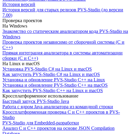
История версий
История версий для старых релизов PVS-Studio (до версии
7.00)
Проверка проектов
На Windows
Знакомство со статическим анализатором кода PVS-Studio на
Windows
Проверка проектов независимо от сборочной системы (C и
C++)
Прямая интеграция анализатора в системы автоматизации
сборки (C и C++)
На Linux и macOS
Установка PVS-Studio C# на Linux и macOS
Как запустить PVS-Studio C# на Linux и macOS
Установка и обновление PVS-Studio C++ на Linux
Установка и обновление PVS-Studio C++ на macOS
Как запустить PVS-Studio C++ на Linux и macOS
Кроссплатформенное использование
Быстрый запуск PVS-Studio Java
Работа с ядром Java анализатора из командной строки
Кроссплатформенная проверка C и C++ проектов в PVS-
Studio
PVS-Studio для Embedded-разработки
Анализ C и C++ проектов на основе JSON Compilation
Database