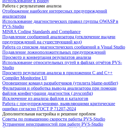
Использование в Buddy
Работа с результатами анализа
Отображение наиболее интересных предупреждений
анализатора
Использование диагностических правил группы OWASP в
PVS-Studio
MISRA Coding Standards and Compliance
Подавление сообщений анализатора (отключение выдачи
предупреждений на существующий код)
Работа со списком диагностических сообщений в Visual Studio
Подавление ложноположительных предупреждений
Просмотр и конвертация результатов анализа
Использование относительных путей в файлах отчётов PVS-
Studio
Просмотр результатов анализа в приложении C and C++
Compiler Monitoring UI
Оповещение команд разработчиков (утилита blame-notifier)
Фильтрация и обработка вывода анализатора при помощи
файлов конфигурации диагностик (.pvsconfig)
Исключение из анализа файлов и каталогов
Работа с предупреждениями, выявляющими критические
ошибки согласно ГОСТ Р 71207-2024
Дополнительная настройка и решение проблем
Советы по повышению скорости работы PVS-Studio
Устранение неисправностей при работе PVS-Studio