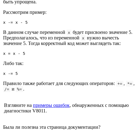
быть упрощена.
Рассмотрим пример:
x -= x - 5
В данном случае переменной
будет присвоено значение 5.
x
Предполагалось, что из переменной
нужно вычесть
x
значение 5. Тогда корректный код может выглядеть так:
x = x - 5
Либо так:
x -= 5
Правило также работает для следующих операторов:
,
,
+=
*=
и
.
/=
%=
Взгляните на
примеры ошибок
, обнаруженных с помощью
диагностики V8011.
Была ли полезна эта страница документации?