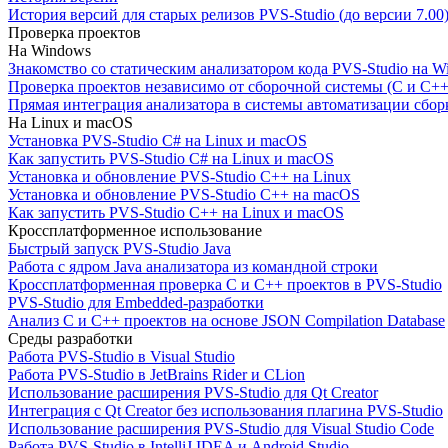
История версий для старых релизов PVS-Studio (до версии 7.00
Проверка проектов
На Windows
Знакомство со статическим анализатором кода PVS-Studio на W
Проверка проектов независимо от сборочной системы (C и C++
Прямая интеграция анализатора в системы автоматизации сбор
На Linux и macOS
Установка PVS-Studio C# на Linux и macOS
Как запустить PVS-Studio C# на Linux и macOS
Установка и обновление PVS-Studio C++ на Linux
Установка и обновление PVS-Studio C++ на macOS
Как запустить PVS-Studio C++ на Linux и macOS
Кроссплатформенное использование
Быстрый запуск PVS-Studio Java
Работа с ядром Java анализатора из командной строки
Кроссплатформенная проверка C и C++ проектов в PVS-Studio
PVS-Studio для Embedded-разработки
Анализ C и C++ проектов на основе JSON Compilation Database
Среды разработки
Работа PVS-Studio в Visual Studio
Работа PVS-Studio в JetBrains Rider и CLion
Использование расширения PVS-Studio для Qt Creator
Интеграция с Qt Creator без использования плагина PVS-Studio
Использование расширения PVS-Studio для Visual Studio Code
Работа PVS-Studio в IntelliJ IDEA и Android Studio