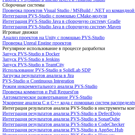
Сборочные системы
Проверка проектов Visual Studio / MSBuild / .NET из командно
Интеграция PVS-Studio с помощью CMake-модуля
Интеграция PVS-Studio Java в сборочную систему Gradle
Интеграция PVS-Studio Java в сборочную систему Maven
Игровые движки
Анализ проектов на Unity с помощью PVS-Studio
Проверка Unreal Engine проектов
Регулярное использование в процессе разработки
Запуск PVS-Studio в Docker
Запуск PVS-Studio в Jenkins
Запуск PVS-Studio в TeamCity
Использование PVS-Studio в SolidLab SDP
Загрузка результатов анализа в Jira
PVS-Studio и Continuous Integration
Режим инкрементального анализа PVS-Studio
Проверка коммитов и Pull Request'ов
Автоматическое развертывание PVS-Studio
Ускорение анализа C и C++ кода с помощью систем распределённ
Интеграция результатов анализа PVS-Studio в инструменты конт
Интеграция результатов анализа PVS-Studio в DefectDojo
Интеграция результатов анализа PVS-Studio в SonarQube
Интеграция результатов анализа PVS-Studio в CodeChecker
Интеграция результатов анализа PVS-Studio в AppSec.Hub